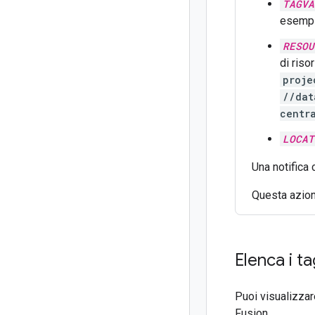
TAGVA
esemp
RESOU
di risor
proje
//dat
centr
LOCAT
Una notifica 
Questa azione
Elenca i ta
Puoi visualizzar
Fusion.