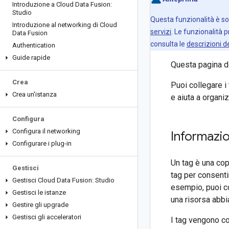
Introduzione a Cloud Data Fusion:
Studio
Questa funzionalità è sog
Introduzione al networking di Cloud
servizi
. Le funzionalità 
Data Fusion
consulta le
descrizioni de
Authentication
Guide rapide
Questa pagina de
Crea
Puoi collegare i
Crea un'istanza
e aiuta a organi
Configura
Configura il networking
Informazio
Configurare i plug-in
Un tag è una cop
Gestisci
tag per consenti
Gestisci Cloud Data Fusion: Studio
esempio, puoi c
Gestisci le istanze
una risorsa abbi
Gestire gli upgrade
Gestisci gli acceleratori
I tag vengono co