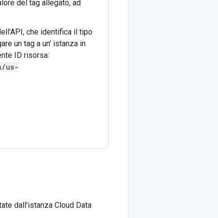
lore del tag allegato, ad
ll'API, che identifica il tipo
are un tag a un' istanza in
ente ID risorsa:
s/us-
tate dall'istanza Cloud Data