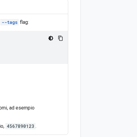
l
--tags
flag:
 nomi, ad esempio
io,
4567890123
.