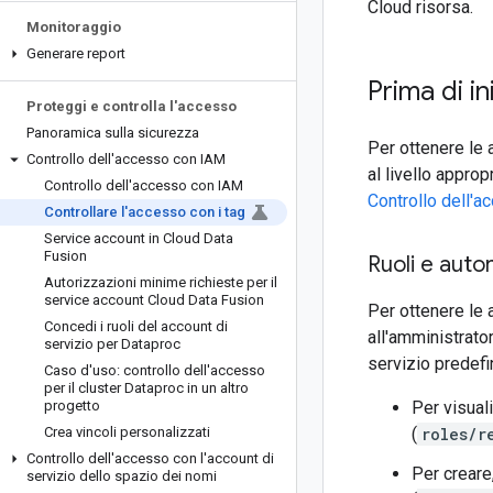
Cloud risorsa.
Monitoraggio
Generare report
Prima di in
Proteggi e controlla l'accesso
Panoramica sulla sicurezza
Per ottenere le 
Controllo dell'accesso con IAM
al livello approp
Controllo dell'accesso con IAM
Controllo dell'
Controllare l'accesso con i tag
Service account in Cloud Data
Fusion
Ruoli e autor
Autorizzazioni minime richieste per il
service account Cloud Data Fusion
Per ottenere le 
Concedi i ruoli del account di
all'amministrato
servizio per Dataproc
servizio predefi
Caso d'uso: controllo dell'accesso
per il cluster Dataproc in un altro
progetto
Per visuali
Crea vincoli personalizzati
(
roles/r
Controllo dell'accesso con l'account di
Per creare
servizio dello spazio dei nomi