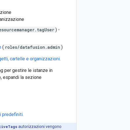
azione
rganizzazione
esourcemanager.tagUser
) -
in
(
roles/datafusion.admin
)
etti, cartelle e organizzazioni
.
ag per gestire le istanze in
e, espandi la sezione
i predefiniti
.
tiveTags
autorizzazioni vengono