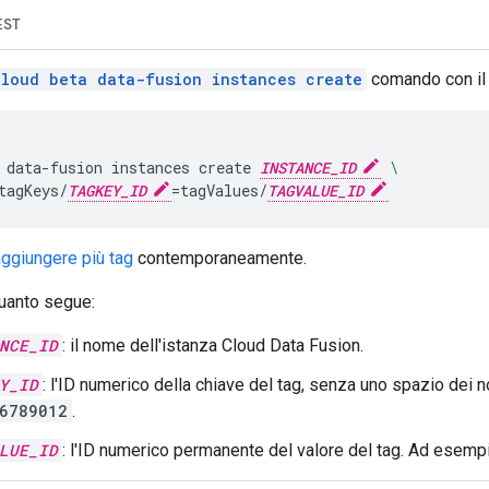
EST
cloud beta data-fusion instances create
comando con i
data-fusion
instances
create
INSTANCE_ID
\
tagKeys/
TAGKEY_ID
=
tagValues/
TAGVALUE_ID
aggiungere più tag
contemporaneamente.
quanto segue:
NCE_ID
: il nome dell'istanza Cloud Data Fusion.
Y_ID
: l'ID numerico della chiave del tag, senza uno spazio dei
6789012
.
LUE_ID
: l'ID numerico permanente del valore del tag. Ad esemp