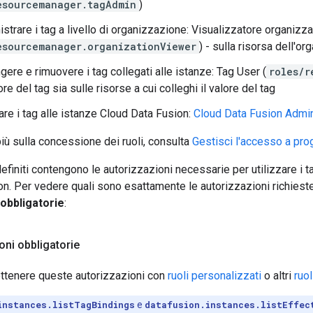
esourcemanager.tagAdmin
)
strare i tag a livello di organizzazione: Visualizzatore organizz
esourcemanager.organizationViewer
) - sulla risorsa dell'o
gere e rimuovere i tag collegati alle istanze: Tag User (
roles/r
ore del tag sia sulle risorse a cui colleghi il valore del tag
are i tag alle istanze Cloud Data Fusion:
Cloud Data Fusion Adm
iù sulla concessione dei ruoli, consulta
Gestisci l'accesso a prog
efiniti contengono le autorizzazioni necessarie per utilizzare i t
n. Per vedere quali sono esattamente le autorizzazioni richiest
 obbligatorie
:
oni obbligatorie
ottenere queste autorizzazioni con
ruoli personalizzati
o altri
ruol
instances.listTagBindings
e
datafusion.instances.listEffec