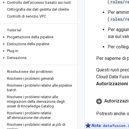
(
roles/r
Controllo dell'accesso basato sui ruoli
Crittografia dei dati gestita dal cliente
Per ammini
Controlli di servizio VPC
(
roles/r
Per aggiun
Tutorial
sia sul val
Progettazione della pipeline
Esecuzione della pipeline
Per colleg
Plug-in
Derivazione
Per saperne di p
Questi ruoli pred
Risoluzione dei problemi
Cloud Data Fusio
Risolvere i problemi generali
Autorizzazioni
Risolvere i problemi relativi alle pipeline
batch
Risolvere i problemi relativi alle
Autorizzazi
integrazioni della derivazione degli
asset di Knowledge Catalog
Risolvere i problemi relativi
Potresti anche 
all'eliminazione dei cluster
Risolvere i problemi relativi ai job di
Nota:
datafusion.