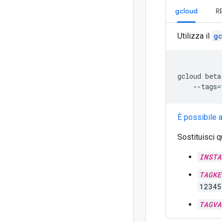
gcloud
R
Utilizza il
g
gcloud
beta
--tags
=
È possibile 
Sostituisci 
INSTA
TAGKE
12345
TAGVA