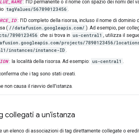
LUE_NAME
: l'ID permanente o il nome con spazio dei nomi del va
io
tagValues/567890123456
.
RCE_ID
: l'ID completo della risorsa, incluso il nome di dominio de
sa (
//datafusion.googleapis.com/
). Ad esempio, per colleg
cts/7890123456
che si trova in
us-central1
, utilizza il segu
afusion.googleapis.com/projects/7890123456/location
al1/instances/instance-ID
.
ION
: la località della risorsa. Ad esempio:
us-central1
.
conferma che i tag sono stati creati.
 non causa il riavvio dell'istanza.
g collegati a un'istanza
e un elenco di associazioni di tag direttamente collegate o eredi