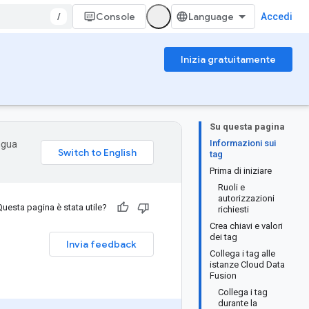
/
Console
Accedi
Inizia gratuitamente
Su questa pagina
Informazioni sui
ingua
tag
Prima di iniziare
Ruoli e
autorizzazioni
Questa pagina è stata utile?
richiesti
Crea chiavi e valori
dei tag
Invia feedback
Collega i tag alle
istanze Cloud Data
Fusion
Collega i tag
durante la