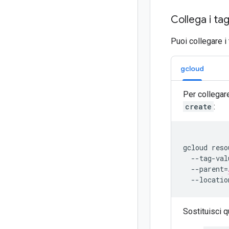
Collega i ta
Puoi collegare i
gcloud
Per collegare
create
:
gcloud reso
  --tag-val
  --parent=
  --locatio
Sostituisci 