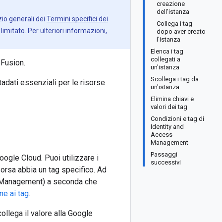
creazione
dell'istanza
zio generali dei
Termini specifici dei
Collega i tag
imitato. Per ulteriori informazioni,
dopo aver creato
l'istanza
Elenca i tag
collegati a
 Fusion.
un'istanza
Scollega i tag da
tadati essenziali per le risorse
un'istanza
Elimina chiavi e
valori dei tag
Condizioni e tag di
Identity and
Access
Management
Passaggi
oogle Cloud. Puoi utilizzare i
successivi
orsa abbia un tag specifico. Ad
s Management) a seconda che
ne ai tag
.
ollega il valore alla Google