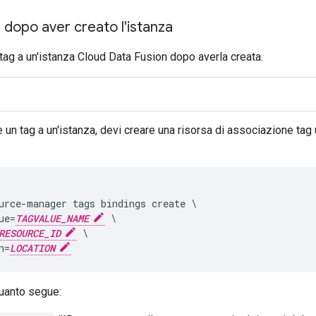
g dopo aver creato l'istanza
 tag a un'istanza Cloud Data Fusion dopo averla creata.
 un tag a un'istanza, devi creare una risorsa di associazione tag
urce-manager tags bindings create \

ue=
TAGVALUE_NAME
 \

RESOURCE_ID
 \

n=
LOCATION
quanto segue: