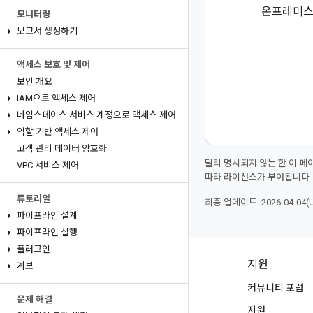
온프레미스 
모니터링
보고서 생성하기
액세스 보호 및 제어
보안 개요
IAM으로 액세스 제어
네임스페이스 서비스 계정으로 액세스 제어
역할 기반 액세스 제어
고객 관리 데이터 암호화
달리 명시되지 않는 한 이 
VPC 서비스 제어
따라 라이선스가 부여됩니다.
튜토리얼
최종 업데이트: 2026-04-04(
파이프라인 설계
파이프라인 실행
플러그인
제품 및 가격 책정
지원
계보
모든 제품 보기
커뮤니티 포럼
문제 해결
Google Cloud 가격 책정
지원