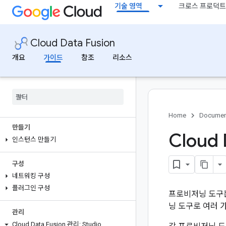
기술 영역
크로스 프로덕트
플러그인 살펴보기
시작하기
Cloud Data Fusion
Cloud Data Fusion 사용 설정 또는 중지
Cloud Data Fusion: 콘솔 소개
개요
가이드
참조
리소스
Cloud Data Fusion 소개: Studio
Cloud Data Fusion 네트워킹 소개
Authentication
빠른 시작
Home
Documen
만들기
Cloud
인스턴스 만들기
구성
네트워킹 구성
플러그인 구성
프로비저닝 도구
닝 도구로 여러 
관리
Cloud Data Fusion 관리: Studio