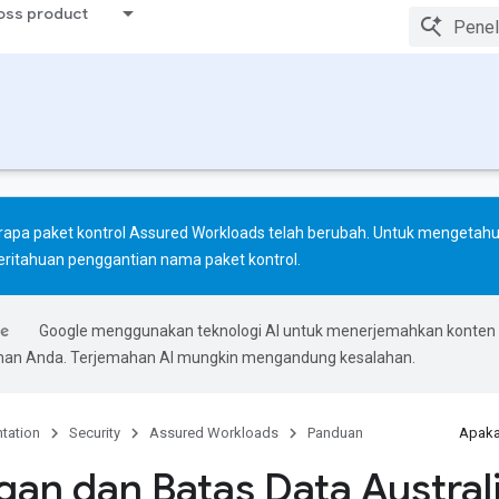
ross product
apa paket kontrol Assured Workloads telah berubah. Untuk mengetahu
ritahuan penggantian nama paket kontrol
.
Google menggunakan teknologi AI untuk menerjemahkan konten
ihan Anda. Terjemahan AI mungkin mengandung kesalahan.
tation
Security
Assured Workloads
Panduan
Apaka
an dan Batas Data Austral