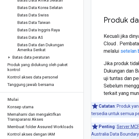
Batas Data Afrika Selatan
Batas Data Korea Selatan
Batas Data Swiss
Produk da
Batas Data Taiwan
Batas Data Inggris Raya
Kecuali jika di
Batas Data AS
Cloud . Pembata
Batas Data dan Dukungan
Amerika Serikat
melalui
setelan 
Batas data peraturan
Jika produk tida
Produk yang didukung oleh paket
kontrol
Dukungan dan Ba
Kontrol akses data personel
uji tuntas dan 
Tanggung jawab bersama
Sebelum menggun
terkait yang mun
Mulai
Catatan
: Produk ya
Konsep utama
tersedia untuk semua p
Memahami dan mengaktifkan
Transparansi Akses
Penting
:
Server MCP
Membuat folder Assured Workloads
Australia Data Boundary
Kontrol akses dengan IAM