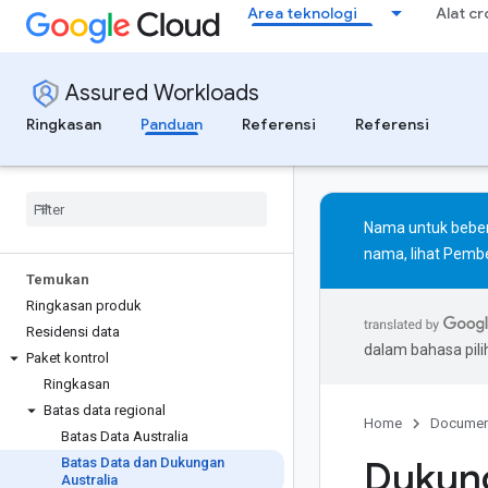
Area teknologi
Alat c
Assured Workloads
Ringkasan
Panduan
Referensi
Referensi
Nama untuk beber
nama, lihat
Pembe
Temukan
Ringkasan produk
Residensi data
dalam bahasa pil
Paket kontrol
Ringkasan
Batas data regional
Home
Documen
Batas Data Australia
Dukung
Batas Data dan Dukungan
Australia