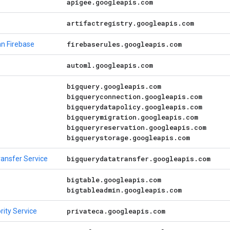
apigee
.
googleapis
.
com
artifactregistry
.
googleapis
.
com
firebaserules
.
googleapis
.
com
n Firebase
automl
.
googleapis
.
com
bigquery
.
googleapis
.
com
bigqueryconnection
.
googleapis
.
com
bigquerydatapolicy
.
googleapis
.
com
bigquerymigration
.
googleapis
.
com
bigqueryreservation
.
googleapis
.
com
bigquerystorage
.
googleapis
.
com
bigquerydatatransfer
.
googleapis
.
com
ransfer Service
bigtable
.
googleapis
.
com
bigtableadmin
.
googleapis
.
com
privateca
.
googleapis
.
com
rity Service