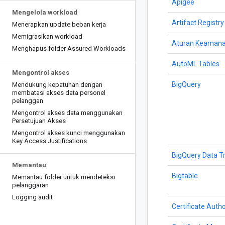
Apigee
Mengelola workload
Artifact Registry
Menerapkan update beban kerja
Memigrasikan workload
Aturan Keamana
Menghapus folder Assured Workloads
AutoML Tables
Mengontrol akses
BigQuery
Mendukung kepatuhan dengan
membatasi akses data personel
pelanggan
Mengontrol akses data menggunakan
Persetujuan Akses
Mengontrol akses kunci menggunakan
Key Access Justifications
BigQuery Data T
Memantau
Bigtable
Memantau folder untuk mendeteksi
pelanggaran
Logging audit
Certificate Autho