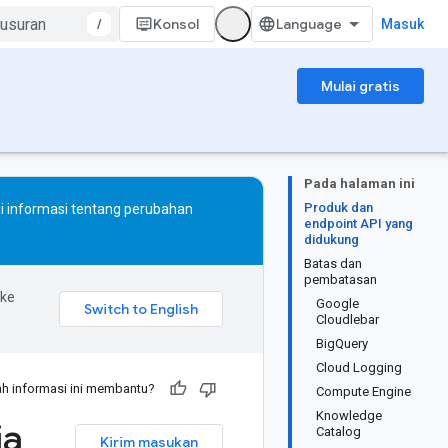
/
Konsol
Masuk
Mulai gratis
Pada halaman ini
Produk dan
i informasi tentang perubahan
endpoint API yang
didukung
Batas dan
pembatasan
 ke
Google
Cloudlebar
BigQuery
Cloud Logging
h informasi ini membantu?
Compute Engine
Knowledge
ia
Catalog
Kirim masukan