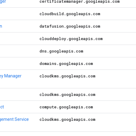
certificatemanager
.
googleapis
.
com
ager
cloudbuild
.
googleapis
.
com
datafusion
.
googleapis
.
com
on
clouddeploy
.
googleapis
.
com
dns
.
googleapis
.
com
domains
.
googleapis
.
com
cloudkms
.
googleapis
.
com
Key Manager
cloudkms
.
googleapis
.
com
compute
.
googleapis
.
com
ct
cloudkms
.
googleapis
.
com
gement Service