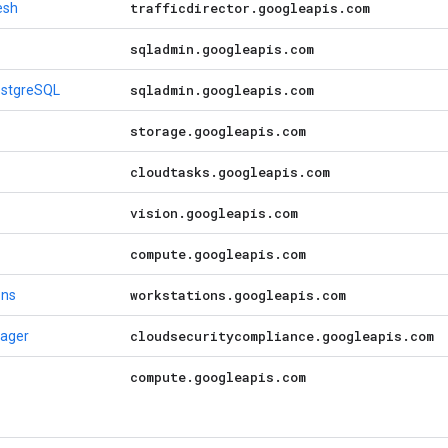
trafficdirector
.
googleapis
.
com
esh
sqladmin
.
googleapis
.
com
sqladmin
.
googleapis
.
com
ostgreSQL
storage
.
googleapis
.
com
cloudtasks
.
googleapis
.
com
vision
.
googleapis
.
com
compute
.
googleapis
.
com
workstations
.
googleapis
.
com
ons
cloudsecuritycompliance
.
googleapis
.
com
ager
compute
.
googleapis
.
com