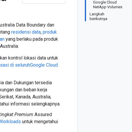
Google Cloud
NetApp Volumes
Langkah
berikutnya
ustralia Data Boundary dan
entang
residensi data
,
produk
an
yang berlaku pada produk
ustralia:
an kontrol lokasi data untuk
isasi di seluruhGoogle Cloud
lia dan Dukungan tersedia
ungan dan beban kerja
erikat, Kanada, Australia,
ahui informasi selengkapnya.
tingkat Premium
Assured
 Workloads
untuk mengetahui