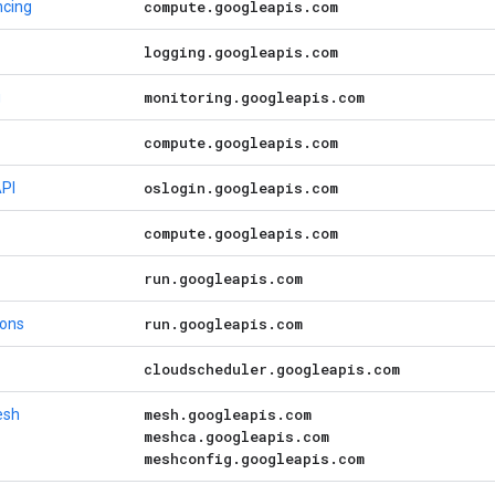
compute
.
googleapis
.
com
ncing
logging
.
googleapis
.
com
monitoring
.
googleapis
.
com
g
compute
.
googleapis
.
com
oslogin
.
googleapis
.
com
API
compute
.
googleapis
.
com
run
.
googleapis
.
com
run
.
googleapis
.
com
ions
cloudscheduler
.
googleapis
.
com
mesh
.
googleapis
.
com
esh
meshca
.
googleapis
.
com
meshconfig
.
googleapis
.
com