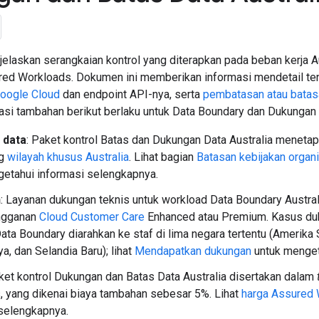
jelaskan serangkaian kontrol yang diterapkan pada beban kerja A
red Workloads. Dokumen ini memberikan informasi mendetail t
Google Cloud
dan endpoint API-nya, serta
pembatasan atau batas
asi tambahan berikut berlaku untuk Data Boundary dan Dukungan A
 data
: Paket kontrol Batas dan Dukungan Data Australia menetapk
ng
wilayah khusus Australia
. Lihat bagian
Batasan kebijakan organ
etahui informasi selengkapnya.
n
: Layanan dukungan teknis untuk workload Data Boundary Austra
ngganan
Cloud Customer Care
Enhanced atau Premium. Kasus duk
Data Boundary diarahkan ke staf di lima negara tertentu (Amerika S
ya, dan Selandia Baru); lihat
Mendapatkan dukungan
untuk menget
aket kontrol Dukungan dan Batas Data Australia disertakan dalam
 yang dikenai biaya tambahan sebesar 5%. Lihat
harga Assured
selengkapnya.