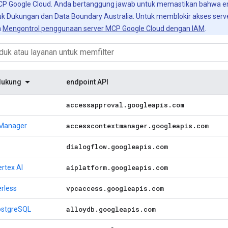
MCP Google Cloud. Anda bertanggung jawab untuk memastikan bahwa en
k Dukungan dan Data Boundary Australia. Untuk memblokir akses serv
n
Mengontrol penggunaan server MCP Google Cloud dengan IAM
.
dukung
endpoint API
accessapproval
.
googleapis
.
com
accesscontextmanager
.
googleapis
.
com
 Manager
dialogflow
.
googleapis
.
com
aiplatform
.
googleapis
.
com
ertex AI
vpcaccess
.
googleapis
.
com
rless
alloydb
.
googleapis
.
com
ostgreSQL