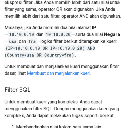
ekspresi filter. Jika Anda memilih lebih dari satu nilai untuk
filter yang sama, operator OR akan digunakan. Jika Anda
memilih lebih dari satu filter, operator AND akan digunakan.
Misalnya, jika Anda memilih dua nilai alamat
IP
—
10.10.0.10
dan
10.10.0.20
—serta dua nilai
Negara
—
usa
dan
fra
—logika filter berikut diterapkan ke kueri:
(IP=10.10.0.10 OR IP=10.10.0.20) AND
(Country=usa OR Country=fra)
.
Untuk membuat dan menjalankan kueri menggunakan filter
dasar, lihat
Membuat dan menjalankan kueri
.
Filter SQL
Untuk membuat kueri yang kompleks, Anda dapat
menggunakan filter SQL. Dengan menggunakan kueri yang
kompleks, Anda dapat melakukan tugas seperti berikut:
Membandingkan nilai kolom satu sama lain