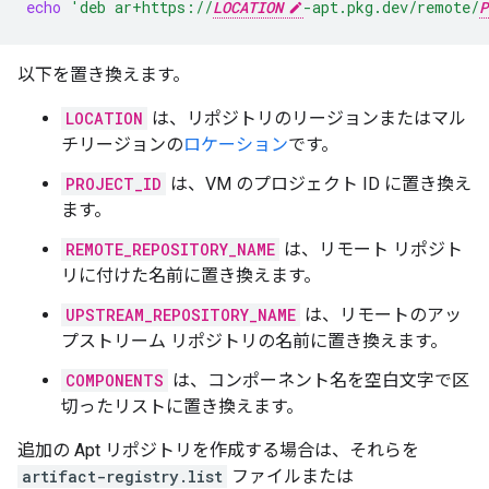
echo
'deb ar+https://
LOCATION
-apt.pkg.dev/remote/
P
以下を置き換えます。
LOCATION
は、リポジトリのリージョンまたはマル
チリージョンの
ロケーション
です。
PROJECT_ID
は、VM のプロジェクト ID に置き換え
ます。
REMOTE_REPOSITORY_NAME
は、リモート リポジト
リに付けた名前に置き換えます。
UPSTREAM_REPOSITORY_NAME
は、リモートのアッ
プストリーム リポジトリの名前に置き換えます。
COMPONENTS
は、コンポーネント名を空白文字で区
切ったリストに置き換えます。
追加の Apt リポジトリを作成する場合は、それらを
artifact-registry.list
ファイルまたは