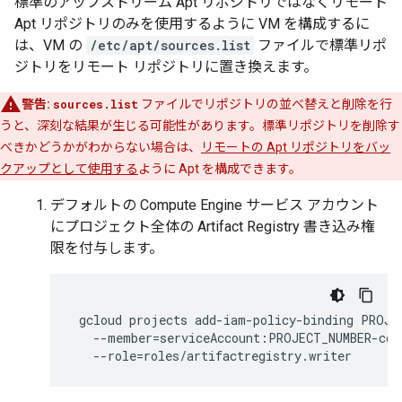
標準のアップストリーム Apt リポジトリではなくリモート
Apt リポジトリのみを使用するように VM を構成するに
は、VM の
/etc/apt/sources.list
ファイルで標準リポ
ジトリをリモート リポジトリに置き換えます。
警告:
sources.list
ファイルでリポジトリの並べ替えと削除を行
うと、深刻な結果が生じる可能性があります。標準リポジトリを削除す
べきかどうかがわからない場合は、
リモートの Apt リポジトリをバッ
クアップとして使用する
ように Apt を構成できます。
デフォルトの Compute Engine サービス アカウント
にプロジェクト全体の Artifact Registry 書き込み権
限を付与します。
gcloud
projects
add-iam-policy-binding
PROJE
--member
=
serviceAccount:PROJECT_NUMBER-com
--role
=