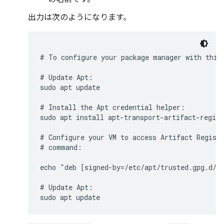
出力は次のようになります。
# To configure your package manager with this 
# Update Apt:

sudo apt update

# Install the Apt credential helper:

sudo apt install apt-transport-artifact-regist
# Configure your VM to access Artifact Registr
# command:

echo "deb [signed-by=/etc/apt/trusted.gpg.d/a
# Update Apt:
