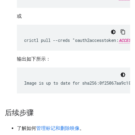
或
crictl pull --creds "oauth2accesstoken:
ACCESS
输出如下所示：
Image is up to date for sha256:0f25067aa9c180
后续步骤
了解如何
管理标记和删除映像
。