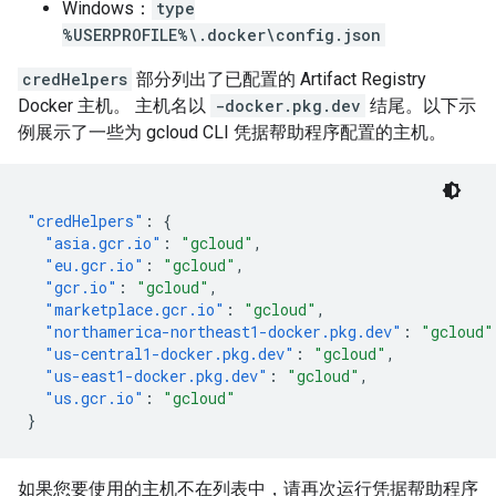
Windows：
type
%USERPROFILE%\.docker\config.json
credHelpers
部分列出了已配置的 Artifact Registry
Docker 主机。 主机名以
-docker.pkg.dev
结尾。以下示
例展示了一些为 gcloud CLI 凭据帮助程序配置的主机。
"credHelpers"
:
{
"asia.gcr.io"
:
"gcloud"
,
"eu.gcr.io"
:
"gcloud"
,
"gcr.io"
:
"gcloud"
,
"marketplace.gcr.io"
:
"gcloud"
,
"northamerica-northeast1-docker.pkg.dev"
:
"gcloud"
"us-central1-docker.pkg.dev"
:
"gcloud"
,
"us-east1-docker.pkg.dev"
:
"gcloud"
,
"us.gcr.io"
:
"gcloud"
}
如果您要使用的主机不在列表中，请再次运行凭据帮助程序