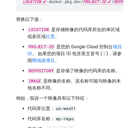
LOCATION
-docker.pkg.dev/
PROJECT-ID
/
REPOSI
替换以下值：
LOCATION
是存储映像的代码库所在的单区域
或多区域
位置
。
PROJECT-ID
是您的 Google Cloud 控制台
项目
ID
。 如果您的项目 ID 包含英文冒号 (
:
)，请参
阅
网域级项目
。
REPOSITORY
是存储了映像的代码库的名称。
IMAGE
是映像的名称。该名称可能与映像的本
地名称不同。
例如，假设一个映像具有以下特征：
代码库位置：
us-west1
代码库名称：
my-repo