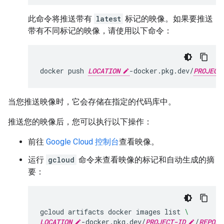
此命令将推送带有
latest
标记的映像。如果要推送
带有不同标记的映像，请使用以下命令：
docker
push
LOCATION
-docker.pkg.dev/
PROJECT
当您推送映像时，它会存储在指定的代码库中。
推送您的映像后，您可以执行以下操作：
前往
Google Cloud 控制台
查看映像。
运行
gcloud
命令来查看映像的标记和自动生成的摘
要：
gcloud
artifacts
docker
images
list
\
LOCATION
-docker.pkg.dev/
PROJECT-ID
/
REPOSI