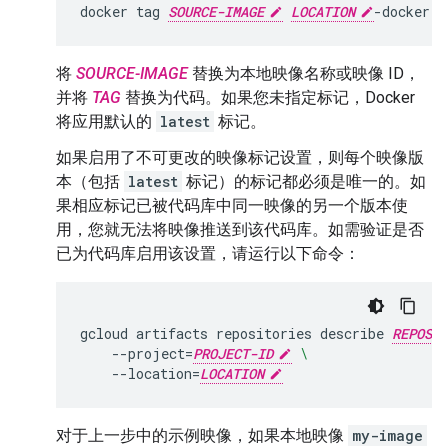
docker
tag
SOURCE-IMAGE
LOCATION
-docker.p
将
SOURCE-IMAGE
替换为本地映像名称或映像 ID，
并将
TAG
替换为代码。如果您未指定标记，Docker
将应用默认的
latest
标记。
如果启用了不可更改的映像标记设置，则每个映像版
本（包括
latest
标记）的标记都必须是唯一的。如
果相应标记已被代码库中同一映像的另一个版本使
用，您就无法将映像推送到该代码库。如需验证是否
已为代码库启用该设置，请运行以下命令：
gcloud
artifacts
repositories
describe
REPOSIT
--project
=
PROJECT-ID
\
--location
=
LOCATION
对于上一步中的示例映像，如果本地映像
my-image