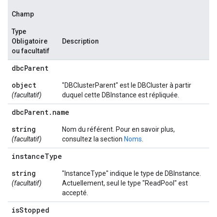
Champ
Type
Obligatoire
Description
ou facultatif
dbc
Parent
object
"DBClusterParent" est le DBCluster à partir
(facultatif)
duquel cette DBInstance est répliquée.
dbc
Parent
.
name
string
Nom du référent. Pour en savoir plus,
(facultatif)
consultez la section
Noms
.
instance
Type
string
"InstanceType" indique le type de DBInstance.
(facultatif)
Actuellement, seul le type "ReadPool" est
accepté.
is
Stopped