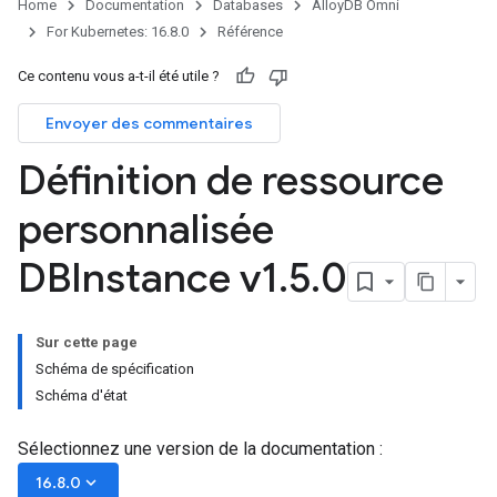
Home
Documentation
Databases
AlloyDB Omni
For Kubernetes: 16.8.0
Référence
Ce contenu vous a-t-il été utile ?
Envoyer des commentaires
Définition de ressource
personnalisée
DBInstance v1
.
5
.
0
Sur cette page
Schéma de spécification
Schéma d'état
Sélectionnez une version de la documentation :
keyboard_arrow_down
16.8.0