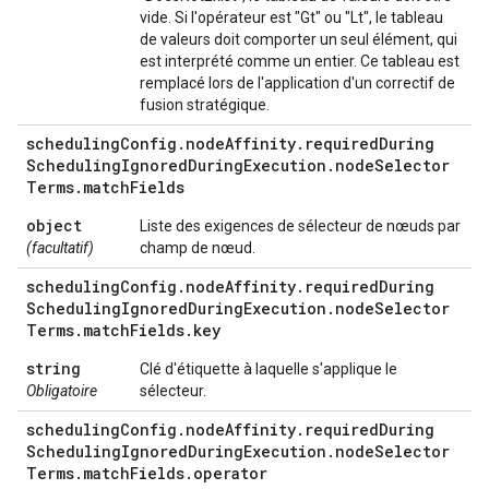
vide. Si l'opérateur est "Gt" ou "Lt", le tableau
de valeurs doit comporter un seul élément, qui
est interprété comme un entier. Ce tableau est
remplacé lors de l'application d'un correctif de
fusion stratégique.
scheduling
Config
.
node
Affinity
.
required
During
Scheduling
Ignored
During
Execution
.
node
Selector
Terms
.
match
Fields
object
Liste des exigences de sélecteur de nœuds par
(facultatif)
champ de nœud.
scheduling
Config
.
node
Affinity
.
required
During
Scheduling
Ignored
During
Execution
.
node
Selector
Terms
.
match
Fields
.
key
string
Clé d'étiquette à laquelle s'applique le
Obligatoire
sélecteur.
scheduling
Config
.
node
Affinity
.
required
During
Scheduling
Ignored
During
Execution
.
node
Selector
Terms
.
match
Fields
.
operator