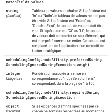
match
Fields
.
values
string
Tableau de valeurs de chaîne. Si l'opérateur est
(facultatif)
"In" ou "NotIn", le tableau de valeurs ne doit pas
être vide. Si l'opérateur est "Exists" ou
"DoesNotExist", le tableau de valeurs doit être
vide. Si l'opérateur est "Gt" ou "Lt", le tableau
de valeurs doit comporter un seul élément, qui
est interprété comme un entier. Ce tableau est
remplacé lors de l'application d'un correctif de
fusion stratégique.
scheduling
Config
.
node
Affinity
.
preferred
During
Scheduling
Ignored
During
Execution
.
weight
integer
Pondération associée à la mise en
Obligatoire
correspondance du "nodeSelectorTerm"
correspondant, dans la plage de 1 à 100.
scheduling
Config
.
node
Affinity
.
required
During
Scheduling
Ignored
During
Execution
object
Si les exigences d'affinité spécifiées par ce
(facultatif)
champ ne sont pas respectées au moment de