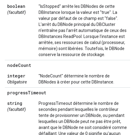
boolean
"IsStopped" arrête les DBNodes de cette
(facultatif)
DBInstance lorsque la valeur est "true". La
valeur par défaut de ce champ est "false".
L'arrêt du DBNode principal du DBCluster
n'entraîne pas l'arrêt automatique de ceux des
DBInstances ReadPool. Lorsque l'instance est
arrêtée, ses ressources de calcul (processeur,
mémoire) sont libérées. Toutefois, le DBNode
conserve la ressource de stockage.
node
Count
integer
"NodeCount" détermine le nombre de
Obligatoire
DBNodes à créer pour cette DBInstance.
progress
Timeout
string
ProgressTimeout détermine le nombre de
(facultatif)
secondes pendant lesquelles le contrôleur
tente de provisionner un DBNode, ou pendant
lesquelles un DBNode peut ne pas être prêt,
avant que le DBNode ne soit considéré comme
défaillant. Une valeur de 0 signifie qu'aucun