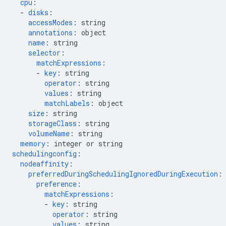
cpu
:
-
disks
:
accessModes
:
string
annotations
:
object
name
:
string
selector
:
matchExpressions
:
-
key
:
string
operator
:
string
values
:
string
matchLabels
:
object
size
:
string
storageClass
:
string
volumeName
:
string
memory
:
integer or string
schedulingconfig
:
nodeaffinity
:
preferredDuringSchedulingIgnoredDuringExecution
:
preference
:
matchExpressions
:
-
key
:
string
operator
:
string
values
:
string