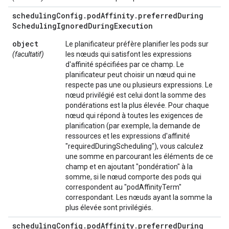
scheduling
Config
.
pod
Affinity
.
preferred
During
Scheduling
Ignored
During
Execution
object
Le planificateur préfère planifier les pods sur
(facultatif)
les nœuds qui satisfont les expressions
d'affinité spécifiées par ce champ. Le
planificateur peut choisir un nœud qui ne
respecte pas une ou plusieurs expressions. Le
nœud privilégié est celui dont la somme des
pondérations est la plus élevée. Pour chaque
nœud qui répond à toutes les exigences de
planification (par exemple, la demande de
ressources et les expressions d'affinité
"requiredDuringScheduling"), vous calculez
une somme en parcourant les éléments de ce
champ et en ajoutant "pondération" à la
somme, si le nœud comporte des pods qui
correspondent au "podAffinityTerm"
correspondant. Les nœuds ayant la somme la
plus élevée sont privilégiés.
scheduling
Config
.
pod
Affinity
.
preferred
During