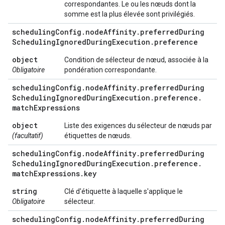
correspondantes. Le ou les nœuds dont la
somme est la plus élevée sont privilégiés.
scheduling
Config
.
node
Affinity
.
preferred
During
Scheduling
Ignored
During
Execution
.
preference
object
Condition de sélecteur de nœud, associée à la
Obligatoire
pondération correspondante.
scheduling
Config
.
node
Affinity
.
preferred
During
Scheduling
Ignored
During
Execution
.
preference
.
match
Expressions
object
Liste des exigences du sélecteur de nœuds par
(facultatif)
étiquettes de nœuds.
scheduling
Config
.
node
Affinity
.
preferred
During
Scheduling
Ignored
During
Execution
.
preference
.
match
Expressions
.
key
string
Clé d'étiquette à laquelle s'applique le
Obligatoire
sélecteur.
scheduling
Config
.
node
Affinity
.
preferred
During