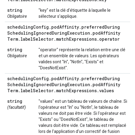
string
"key" est la clé d'étiquette à laquelle le
Obligatoire
sélecteur s'applique.
scheduling
Config
.
pod
Affinity
.
preferred
During
Scheduling
Ignored
During
Execution
.
pod
Affinity
Term
.
label
Selector
.
match
Expressions
.
operator
string
"operator" représente la relation entre une clé
Obligatoire
et un ensemble de valeurs. Les opérateurs
valides sont "In", "NotIn", "Exists" et
"DoesNotExist".
scheduling
Config
.
pod
Affinity
.
preferred
During
Scheduling
Ignored
During
Execution
.
pod
Affinity
Term
.
label
Selector
.
match
Expressions
.
values
string
"values" est un tableau de valeurs de chaîne. Si
(facultatif)
l'opérateur est "In" ou "NotIn", le tableau de
valeurs ne doit pas être vide. Si l'opérateur est
"Exists" ou "DoesNotExist", le tableau de
valeurs doit être vide. Ce tableau est remplacé
lors de l'application d'un correctif de fusion