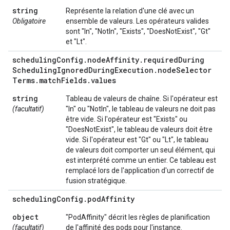
string
Représente la relation d'une clé avec un
Obligatoire
ensemble de valeurs. Les opérateurs valides
sont "In", "NotIn", "Exists", "DoesNotExist", "Gt"
et "Lt".
scheduling
Config
.
node
Affinity
.
required
During
Scheduling
Ignored
During
Execution
.
node
Selector
Terms
.
match
Fields
.
values
string
Tableau de valeurs de chaîne. Si l'opérateur est
(facultatif)
"In" ou "NotIn", le tableau de valeurs ne doit pas
être vide. Si l'opérateur est "Exists" ou
"DoesNotExist", le tableau de valeurs doit être
vide. Si l'opérateur est "Gt" ou "Lt", le tableau
de valeurs doit comporter un seul élément, qui
est interprété comme un entier. Ce tableau est
remplacé lors de l'application d'un correctif de
fusion stratégique.
scheduling
Config
.
pod
Affinity
object
"PodAffinity" décrit les règles de planification
(facultatif)
de l'affinité des pods pour l'instance.