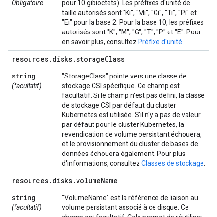
Obligatoire
pour 10 gibioctets). Les préfixes d'unité de
taille autorisés sont "Ki", "Mi", "Gi", "Ti", "Pi" et
"Ei" pour la base 2. Pour la base 10, les préfixes
autorisés sont "K", "M", "G", "T", "P" et "E". Pour
en savoir plus, consultez
Préfixe d'unité
.
resources
.
disks
.
storage
Class
string
"StorageClass" pointe vers une classe de
(facultatif)
stockage CSI spécifique. Ce champ est
facultatif. Si le champ n'est pas défini, la classe
de stockage CSI par défaut du cluster
Kubernetes est utilisée. S'il n'y a pas de valeur
par défaut pour le cluster Kubernetes, la
revendication de volume persistant échouera,
et le provisionnement du cluster de bases de
données échouera également. Pour plus
d'informations, consultez
Classes de stockage
.
resources
.
disks
.
volume
Name
string
"VolumeName" est la référence de liaison au
(facultatif)
volume persistant associé à ce disque. Ce