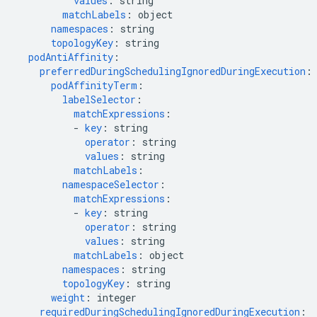
values
:
string
matchLabels
:
object
namespaces
:
string
topologyKey
:
string
podAntiAffinity
:
preferredDuringSchedulingIgnoredDuringExecution
:
podAffinityTerm
:
labelSelector
:
matchExpressions
:
-
key
:
string
operator
:
string
values
:
string
matchLabels
:
namespaceSelector
:
matchExpressions
:
-
key
:
string
operator
:
string
values
:
string
matchLabels
:
object
namespaces
:
string
topologyKey
:
string
weight
:
integer
requiredDuringSchedulingIgnoredDuringExecution
: