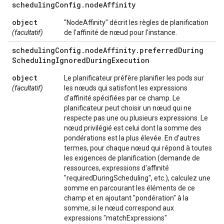
scheduling
Config
.
node
Affinity
object
"NodeAffinity" décrit les règles de planification
(facultatif)
de l'affinité de nœud pour l'instance.
scheduling
Config
.
node
Affinity
.
preferred
During
Scheduling
Ignored
During
Execution
object
Le planificateur préfère planifier les pods sur
(facultatif)
les nœuds qui satisfont les expressions
d'affinité spécifiées par ce champ. Le
planificateur peut choisir un nœud qui ne
respecte pas une ou plusieurs expressions. Le
nœud privilégié est celui dont la somme des
pondérations est la plus élevée. En d'autres
termes, pour chaque nœud qui répond à toutes
les exigences de planification (demande de
ressources, expressions d'affinité
"requiredDuringScheduling", etc.), calculez une
somme en parcourant les éléments de ce
champ et en ajoutant "pondération" à la
somme, si le nœud correspond aux
expressions "matchExpressions"