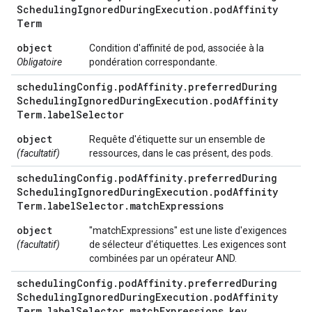
Scheduling
Ignored
During
Execution
.
pod
Affinity
Term
object
Condition d'affinité de pod, associée à la
Obligatoire
pondération correspondante.
scheduling
Config
.
pod
Affinity
.
preferred
During
Scheduling
Ignored
During
Execution
.
pod
Affinity
Term
.
label
Selector
object
Requête d'étiquette sur un ensemble de
(facultatif)
ressources, dans le cas présent, des pods.
scheduling
Config
.
pod
Affinity
.
preferred
During
Scheduling
Ignored
During
Execution
.
pod
Affinity
Term
.
label
Selector
.
match
Expressions
object
"matchExpressions" est une liste d'exigences
(facultatif)
de sélecteur d'étiquettes. Les exigences sont
combinées par un opérateur AND.
scheduling
Config
.
pod
Affinity
.
preferred
During
Scheduling
Ignored
During
Execution
.
pod
Affinity
Term
.
label
Selector
.
match
Expressions
.
key