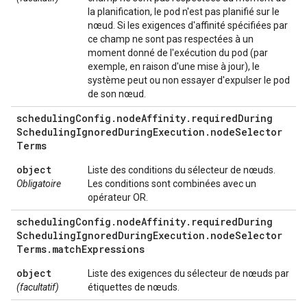
la planification, le pod n'est pas planifié sur le
nœud. Si les exigences d'affinité spécifiées par
ce champ ne sont pas respectées à un
moment donné de l'exécution du pod (par
exemple, en raison d'une mise à jour), le
système peut ou non essayer d'expulser le pod
de son nœud.
scheduling
Config
.
node
Affinity
.
required
During
Scheduling
Ignored
During
Execution
.
node
Selector
Terms
object
Liste des conditions du sélecteur de nœuds.
Obligatoire
Les conditions sont combinées avec un
opérateur OR.
scheduling
Config
.
node
Affinity
.
required
During
Scheduling
Ignored
During
Execution
.
node
Selector
Terms
.
match
Expressions
object
Liste des exigences du sélecteur de nœuds par
(facultatif)
étiquettes de nœuds.