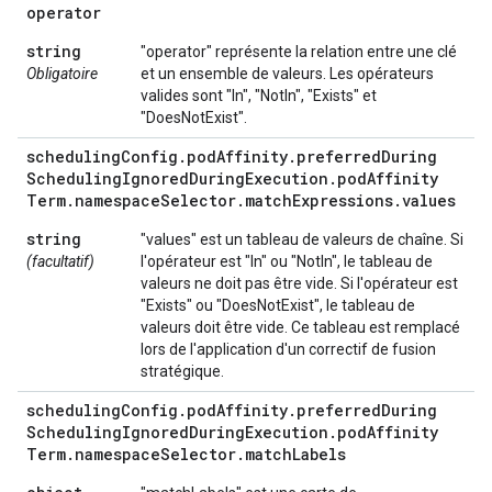
operator
string
"operator" représente la relation entre une clé
Obligatoire
et un ensemble de valeurs. Les opérateurs
valides sont "In", "NotIn", "Exists" et
"DoesNotExist".
scheduling
Config
.
pod
Affinity
.
preferred
During
Scheduling
Ignored
During
Execution
.
pod
Affinity
Term
.
namespace
Selector
.
match
Expressions
.
values
string
"values" est un tableau de valeurs de chaîne. Si
(facultatif)
l'opérateur est "In" ou "NotIn", le tableau de
valeurs ne doit pas être vide. Si l'opérateur est
"Exists" ou "DoesNotExist", le tableau de
valeurs doit être vide. Ce tableau est remplacé
lors de l'application d'un correctif de fusion
stratégique.
scheduling
Config
.
pod
Affinity
.
preferred
During
Scheduling
Ignored
During
Execution
.
pod
Affinity
Term
.
namespace
Selector
.
match
Labels