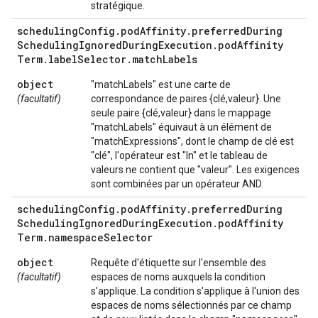
stratégique.
scheduling
Config
.
pod
Affinity
.
preferred
During
Scheduling
Ignored
During
Execution
.
pod
Affinity
Term
.
label
Selector
.
match
Labels
object
"matchLabels" est une carte de
(facultatif)
correspondance de paires {clé,valeur}. Une
seule paire {clé,valeur} dans le mappage
"matchLabels" équivaut à un élément de
"matchExpressions", dont le champ de clé est
"clé", l'opérateur est "In" et le tableau de
valeurs ne contient que "valeur". Les exigences
sont combinées par un opérateur AND.
scheduling
Config
.
pod
Affinity
.
preferred
During
Scheduling
Ignored
During
Execution
.
pod
Affinity
Term
.
namespace
Selector
object
Requête d'étiquette sur l'ensemble des
(facultatif)
espaces de noms auxquels la condition
s'applique. La condition s'applique à l'union des
espaces de noms sélectionnés par ce champ