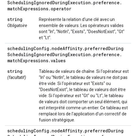
Scheduling
Ignored
During
Execution
.
preference
.
match
Expressions
.
operator
string
Représente la relation d'une clé avec un
Obligatoire
ensemble de valeurs. Les opérateurs valides
sont "In", "NotIn", "Exists", "DoesNotExist", "Gt"
et "Lt".
scheduling
Config
.
node
Affinity
.
preferred
During
Scheduling
Ignored
During
Execution
.
preference
.
match
Expressions
.
values
string
Tableau de valeurs de chaîne. Si l'opérateur est
(facultatif)
"In" ou "NotIn", le tableau de valeurs ne doit pas
être vide. Si l'opérateur est "Exists" ou
"DoesNotExist", le tableau de valeurs doit être
vide. Si l'opérateur est "Gt" ou "Lt", le tableau
de valeurs doit comporter un seul élément, qui
est interprété comme un entier. Ce tableau est
remplacé lors de l'application d'un correctif de
fusion stratégique.
scheduling
Config
.
node
Affinity
.
preferred
During