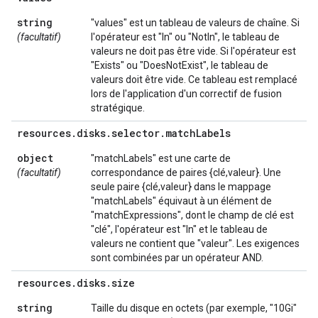
string
"values" est un tableau de valeurs de chaîne. Si
(facultatif)
l'opérateur est "In" ou "NotIn", le tableau de
valeurs ne doit pas être vide. Si l'opérateur est
"Exists" ou "DoesNotExist", le tableau de
valeurs doit être vide. Ce tableau est remplacé
lors de l'application d'un correctif de fusion
stratégique.
resources
.
disks
.
selector
.
match
Labels
object
"matchLabels" est une carte de
(facultatif)
correspondance de paires {clé,valeur}. Une
seule paire {clé,valeur} dans le mappage
"matchLabels" équivaut à un élément de
"matchExpressions", dont le champ de clé est
"clé", l'opérateur est "In" et le tableau de
valeurs ne contient que "valeur". Les exigences
sont combinées par un opérateur AND.
resources
.
disks
.
size
string
Taille du disque en octets (par exemple, "10Gi"