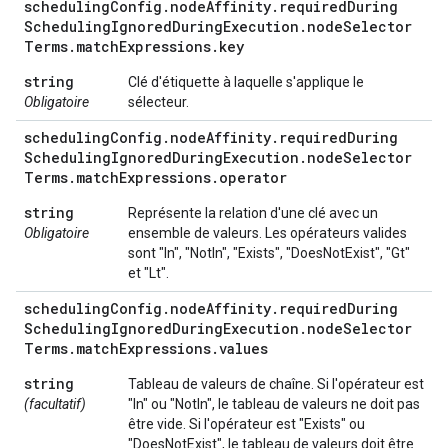
scheduling
Config
.
node
Affinity
.
required
During
Scheduling
Ignored
During
Execution
.
node
Selector
Terms
.
match
Expressions
.
key
string
Clé d'étiquette à laquelle s'applique le
Obligatoire
sélecteur.
scheduling
Config
.
node
Affinity
.
required
During
Scheduling
Ignored
During
Execution
.
node
Selector
Terms
.
match
Expressions
.
operator
string
Représente la relation d'une clé avec un
Obligatoire
ensemble de valeurs. Les opérateurs valides
sont "In", "NotIn", "Exists", "DoesNotExist", "Gt"
et "Lt".
scheduling
Config
.
node
Affinity
.
required
During
Scheduling
Ignored
During
Execution
.
node
Selector
Terms
.
match
Expressions
.
values
string
Tableau de valeurs de chaîne. Si l'opérateur est
(facultatif)
"In" ou "NotIn", le tableau de valeurs ne doit pas
être vide. Si l'opérateur est "Exists" ou
"DoesNotExist", le tableau de valeurs doit être