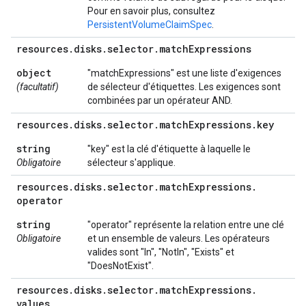
Pour en savoir plus, consultez
PersistentVolumeClaimSpec
.
resources
.
disks
.
selector
.
match
Expressions
object
"matchExpressions" est une liste d'exigences
(facultatif)
de sélecteur d'étiquettes. Les exigences sont
combinées par un opérateur AND.
resources
.
disks
.
selector
.
match
Expressions
.
key
string
"key" est la clé d'étiquette à laquelle le
Obligatoire
sélecteur s'applique.
resources
.
disks
.
selector
.
match
Expressions
.
operator
string
"operator" représente la relation entre une clé
Obligatoire
et un ensemble de valeurs. Les opérateurs
valides sont "In", "NotIn", "Exists" et
"DoesNotExist".
resources
.
disks
.
selector
.
match
Expressions
.
values