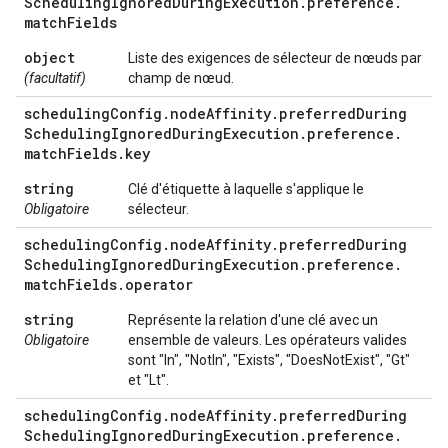
Scheduling
Ignored
During
Execution
.
preference
.
match
Fields
object
Liste des exigences de sélecteur de nœuds par
(facultatif)
champ de nœud.
scheduling
Config
.
node
Affinity
.
preferred
During
Scheduling
Ignored
During
Execution
.
preference
.
match
Fields
.
key
string
Clé d'étiquette à laquelle s'applique le
Obligatoire
sélecteur.
scheduling
Config
.
node
Affinity
.
preferred
During
Scheduling
Ignored
During
Execution
.
preference
.
match
Fields
.
operator
string
Représente la relation d'une clé avec un
Obligatoire
ensemble de valeurs. Les opérateurs valides
sont "In", "NotIn", "Exists", "DoesNotExist", "Gt"
et "Lt".
scheduling
Config
.
node
Affinity
.
preferred
During
Scheduling
Ignored
During
Execution
.
preference
.