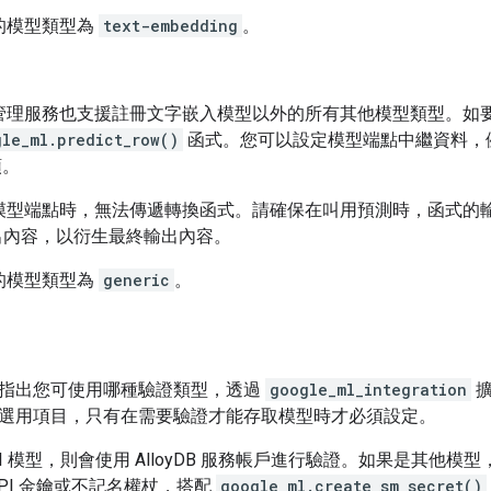
的模型類型為
text-embedding
。
管理服務也支援註冊文字嵌入模型以外的所有其他模型類型。如
gle_ml.predict_row()
函式。您可以設定模型端點中繼資料，
頭。
模型端點時，無法傳遞轉換函式。請確保在叫用預測時，函式的輸入
輸出內容，以衍生最終輸出內容。
的模型類型為
generic
。
指出您可使用哪種驗證類型，透過
google_ml_integration
擴
選用項目，只有在需要驗證才能存取模型時才必須設定。
x AI 模型，則會使用 AlloyDB 服務帳戶進行驗證。如果是其他模型
的 API 金鑰或不記名權杖，搭配
google_ml.create_sm_secret()