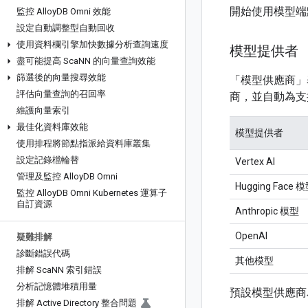
開始使用模型端
監控 Alloy
DB Omni 效能
設定自動調整型自動回收
使用資料欄引擎加快數據分析查詢速度
模型提供者
盡可能提高 Sca
NN 的向量查詢效能
篩選後的向量搜尋效能
「模型供應商」
評估向量查詢的召回率
商，並自動為支
維護向量索引
最佳化資料庫效能
模型提供者
使用排程將節點指派給資料庫叢集
設定記錄檔輪替
Vertex AI
管理及監控 Alloy
DB Omni
Hugging Face 
監控 Alloy
DB Omni Kubernetes 運算子
自訂資源
Anthropic 模型
OpenAI
疑難排解
診斷錯誤代碼
其他模型
排解 Sca
NN 索引錯誤
分析記憶體堆積用量
預設模型供應
排解 Active Directory 整合問題