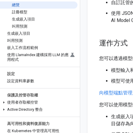
自訂託管
總覽
註冊模型
使用 JSO
生成嵌入項目
AI Model
叫用預測
生成嵌入項目
叫用預測
運作方式
嵌入工作流程範例
使用 Llama
Index 建構採用 LLM 的應
您可以透過模型
用程式
模型輸入和
設定
模型可使用
設定資料庫參數
向模型端點管理
保護及控管存取權
使用者存取權控管
您可以使用模型
Active Directory 整合
生成嵌入
目儲存為
高可用性和資料復原能力
在 Kubernetes 中管理高可用性