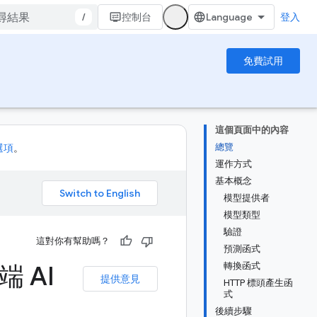
/
控制台
登入
免費試用
這個頁面中的內容
總覽
選項
。
運作方式
基本概念
。
模型提供者
模型類型
驗證
這對你有幫助嗎？
預測函式
 AI
轉換函式
提供意見
HTTP 標頭產生函
式
後續步驟