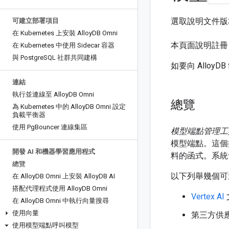
選取說明文件
可建立部署項目
在 Kubernetes 上安裝 Alloy
DB Omni
本頁面說明註冊
在 Kubernetes 中使用 Sidecar 容器
與 Postgre
SQL 社群共同建構
如要向 AlloyD
連結
執行並連線至 Alloy
DB Omni
總覽
為 Kubernetes 中的 Alloy
DB Omni 設定
負載平衡器
使用 Pg
Bouncer 連線集區
模型端點管理工
模型端點。這
開發 AI 和機器學習應用程式
料的函式。系統
總覽
以下列舉幾個可
在 Alloy
DB Omni 上安裝 Alloy
DB AI
搭配代理程式使用 Alloy
DB Omni
Vertex AI
在 Alloy
DB Omni 中執行向量搜尋
使用向量
第三方供應商
使用模型端點呼叫模型