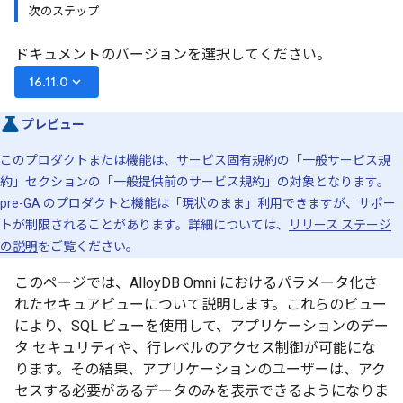
次のステップ
ドキュメントのバージョンを選択してください。
keyboard_arrow_down
16.11.0
プレビュー
このプロダクトまたは機能は、
サービス固有規約
の「一般サービス規
約」セクションの「一般提供前のサービス規約」の対象となります。
pre-GA のプロダクトと機能は「現状のまま」利用できますが、サポー
トが制限されることがあります。詳細については、
リリース ステージ
の説明
をご覧ください。
このページでは、AlloyDB Omni におけるパラメータ化さ
れたセキュアビューについて説明します。これらのビュー
により、SQL ビューを使用して、アプリケーションのデー
タ セキュリティや、行レベルのアクセス制御が可能にな
ります。その結果、アプリケーションのユーザーは、アク
セスする必要があるデータのみを表示できるようになりま