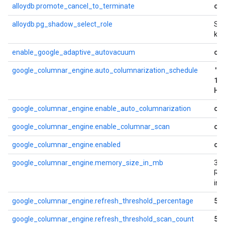
of
alloydb.promote_cancel_to_terminate
alloydb.pg_shadow_select_role
Str
ko
on
enable_google_adaptive_autovacuum
'E
google_columnar_engine.auto_columnarization_schedule
1
HO
on
google_columnar_engine.enable_auto_columnarization
on
google_columnar_engine.enable_columnar_scan
of
google_columnar_engine.enabled
google_columnar_engine.memory_size_in_mb
30
RA
ins
50
google_columnar_engine.refresh_threshold_percentage
5
google_columnar_engine.refresh_threshold_scan_count