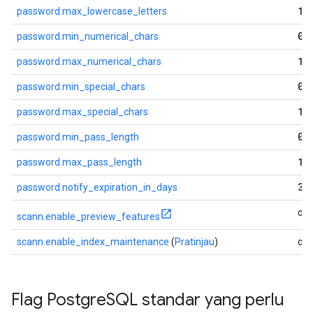
10
password.max_lowercase_letters
0
password.min_numerical_chars
10
password.max_numerical_chars
0
password.min_special_chars
10
password.max_special_chars
0
password.min_pass_length
10
password.max_pass_length
30
password.notify_expiration_in_days
off
scann.enable_preview_features
scann.enable_index_maintenance
(
Pratinjau
)
off
Flag Postgre
SQL standar yang perlu