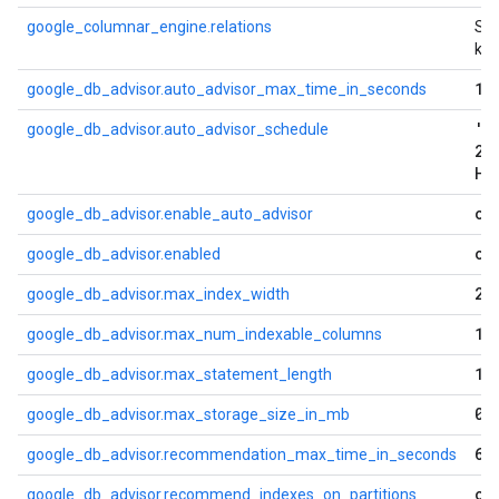
google_columnar_engine.relations
Str
ko
18
google_db_advisor.auto_advisor_max_time_in_seconds
'E
google_db_advisor.auto_advisor_schedule
24
HO
on
google_db_advisor.enable_auto_advisor
on
google_db_advisor.enabled
2
google_db_advisor.max_index_width
10
google_db_advisor.max_num_indexable_columns
10
google_db_advisor.max_statement_length
0
google_db_advisor.max_storage_size_in_mb
60
google_db_advisor.recommendation_max_time_in_seconds
of
google_db_advisor.recommend_indexes_on_partitions