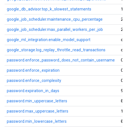
10
google_db_advisor.top_k_slowest_statements
20
google_job_scheduler.maintenance_cpu_percentage
2
google_job_scheduler.max_parallel_workers_per_job
of
google_ml_integration.enable_model_support
on
google_storage.log_replay_throttle_read_transactions
OF
password.enforce_password_does_not_contain_username
OF
password.enforce_expiration
OF
password.enforce_complexity
90
password.expiration_in_days
0
password.min_uppercase_letters
10
password.max_uppercase_letters
0
password.min_lowercase_letters