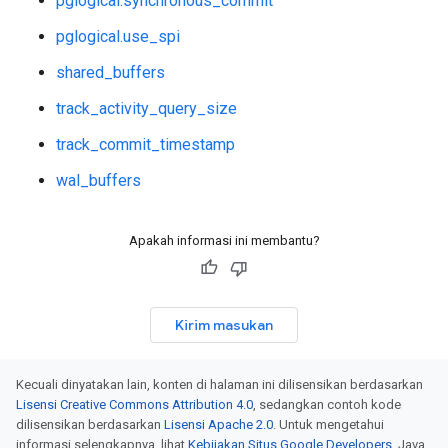
pglogical.synchronous_commit
pglogical.use_spi
shared_buffers
track_activity_query_size
track_commit_timestamp
wal_buffers
Apakah informasi ini membantu?
Kirim masukan
Kecuali dinyatakan lain, konten di halaman ini dilisensikan berdasarkan
Lisensi Creative Commons Attribution 4.0
, sedangkan contoh kode
dilisensikan berdasarkan
Lisensi Apache 2.0
. Untuk mengetahui
informasi selengkapnya, lihat
Kebijakan Situs Google Developers
. Java