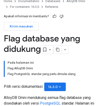
Home
Documentation
Databases
AlloyDB Omni
For containers: 16.3.0
Referensi
Apakah informasi ini membantu?
Kirim masukan
Flag database yang
didukung
Pada halaman ini
Flag AlloyDB Omni
Flag PostgreSQL standar yang perlu dimulai ulang
Pilih versi dokumentasi:
keyboard_arrow_down
16.3.0
AlloyDB Omni mendukung semua flag database yang
disediakan oleh versi
PostgreSQL
standar. Halaman ini