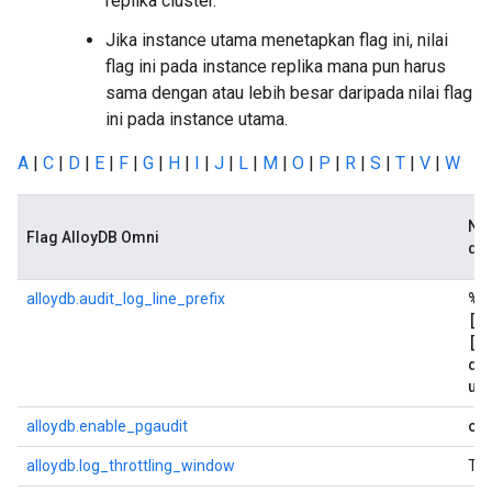
replika cluster.
Jika instance utama menetapkan flag ini, nilai
flag ini pada instance replika mana pun harus
sama dengan atau lebih besar daripada nilai flag
ini pada instance utama.
A
|
C
|
D
|
E
|
F
|
G
|
H
|
I
|
J
|
L
|
M
|
O
|
P
|
R
|
S
|
T
|
V
|
W
Nil
Flag AlloyDB Omni
def
%m
alloydb.audit_log_line_prefix
[%
[%
db
us
of
alloydb.enable_pgaudit
alloydb.log_throttling_window
Tid