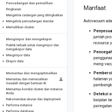
Pencadangan dan pemulihan
Manfaat
Ringkasan
Mengelola cadangan yang ditingkatkan
Autovacuum adap
Mengelola pencadangan standar
Memulihkan cluster
Penyesua
jumlah pro
Mengimpor dan mengekspor
resource 
Praktik terbaik untuk mengimpor dan
mengekspor data
Pencegaha
Mengimpor data
penggunaan
Ekspor data
meng-vacu
Pembersih
Memantau dan mengoptimalkan
halaman ya
Memantau dan memecahkan
masalah dengan bantuan AI
pembengka
Memantau kondisi cluster dan instance
Anda
Deteksi o
Rekomendasi ukuran dan deployment
berjalan l
Performa instance
peringatan
Performa database