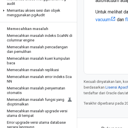
autovacuum adap
audit
Memantau akses sesi dan objek
Untuk melihat d
menggunakan pg
Audit
vacuum
dan
f
Memecahkan masalah
Memecahkan masalah indeks Sca
NN di
columnar engine
Memecahkan masalah pencadangan
dan pemulihan
Memecahkan masalah kueri kumpulan
baca
Memecahkan masalah replikasi
Memecahkan masalah error indeks Sca
NN
Kecuali dinyatakan lain, k
berdasarkan
Lisensi Apach
Memecahkan masalah penyematan
otomatis
terdaftar dari Oracle dan/at
Memecahkan masalah fungsi yang
Terakhir diperbarui pada 2
dioptimalkan
Memecahkan masalah upgrade versi
utama di tempat
Error upgrade versi utama database
secara langsung