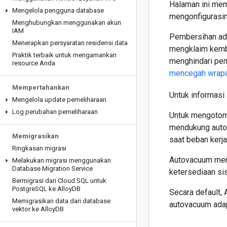
Halaman ini mem
Mengelola pengguna database
mengonfigurasin
Menghubungkan menggunakan akun
IAM
Pembersihan ada
Menerapkan persyaratan residensi data
mengklaim kemba
Praktik terbaik untuk mengamankan
menghindari pem
resource Anda
mencegah wrapa
Mempertahankan
Untuk informasi
Mengelola update pemeliharaan
Log perubahan pemeliharaan
Untuk mengotoma
mendukung auto
Memigrasikan
saat beban kerja
Ringkasan migrasi
Autovacuum mema
Melakukan migrasi menggunakan
Database Migration Service
ketersediaan si
Bermigrasi dari Cloud SQL untuk
Postgre
SQL ke Alloy
DB
Secara default,
Memigrasikan data dari database
autovacuum adap
vektor ke Alloy
DB