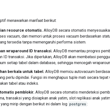
tif menawarkan manfaat berikut:
ian resource otomatis.
AlloyDB secara otomatis menyesuaikan
ses vacuum, dan memori untuk proses vacuum berdasarkan status
yang tersedia tanpa memengaruhi performa sistem.
n wraparound ID transaksi.
AlloyDB memantau progres pemb
 ID transaksi. Jika diperlukan, AlloyDB akan membatasi penggu
um setiap tabel dalam database, sehingga mencegah wraparound
an berkala untuk tabel.
AlloyDB memicu autovacuum berdasark
ng perlu dipindai. Fungsi ini menghapus tuple mati secara tepat
kan tabel atau indeks.
tomatis pemblokir.
AlloyDB secara otomatis mendeteksi pemblo
ama, transaksi yang disiapkan anak yatim, slot replikasi anak ya
 yang mirip dengan berikut ini dalam log
postgres
: