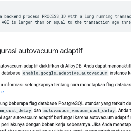
a backend process PROCESS_ID with a long running transac
urasi autovacuum adaptif
 autovacuum adaptif diaktifkan di AlloyDB. Anda dapat menonakt
g database
enable_google_adaptive_autovacuum
instance 
i informasi selengkapnya tentang cara menetapkan flag database
ce
.
ng beberapa flag database PostgreSQL standar yang terkait d
um_cost_delay
dan
autovacuum_vacuum_cost_delay
. Anda 
 ini agar autovacuum adaptif berfungsi karena autovacuum adapti
perilakunya dengan beban kerja sebenarnya. Jika Anda menetapkan