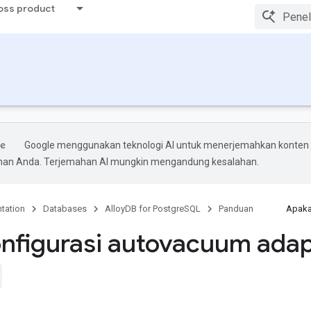
ross product
Google menggunakan teknologi AI untuk menerjemahkan konten
ihan Anda. Terjemahan AI mungkin mengandung kesalahan.
tation
Databases
AlloyDB for PostgreSQL
Panduan
Apaka
figurasi autovacuum adap