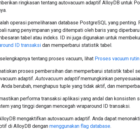
berikan ringkasan tentang autovacuum adaptif AlloyDB untuk P
ya.
lah operasi pemeliharaan database PostgreSQL yang penting. Fu
li ruang penyimpanan yang ditempati oleh baris yang diperbarui
besaran tabel atau indeks. ID ini juga digunakan untuk membeku
round ID transaksi
dan memperbarui statistik tabel.
 selengkapnya tentang proses vacuum, lihat
Proses vacuum rutin
tiskan proses pembersihan dan memperbarui statistik tabel sec
vacuum adaptif.
Autovacuum adaptif
memungkinkan penyesuaian
 Anda berubah, menghapus tuple yang tidak aktif, dan memperbarui
stikan performa transaksi aplikasi yang andal dan konsisten 
stem yang tinggi dengan mencegah wraparound ID transaksi.
 AlloyDB mengaktifkan autovacuum adaptif. Anda dapat menonakt
tif di AlloyDB dengan
menggunakan flag database
.