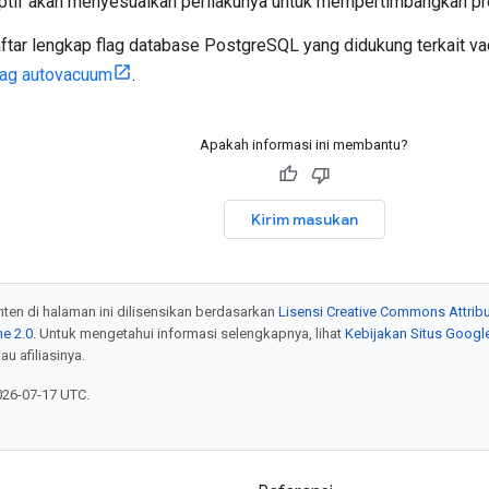
tif akan menyesuaikan perilakunya untuk mempertimbangkan pr
aftar lengkap flag database PostgreSQL yang didukung terkait v
lag autovacuum
.
Apakah informasi ini membantu?
Kirim masukan
onten di halaman ini dilisensikan berdasarkan
Lisensi Creative Commons Attribu
e 2.0
. Untuk mengetahui informasi selengkapnya, lihat
Kebijakan Situs Googl
au afiliasinya.
026-07-17 UTC.