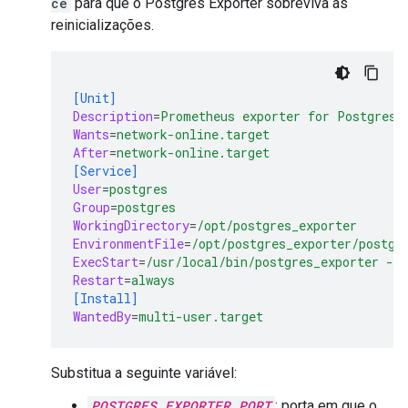
ce
para que o Postgres Exporter sobreviva às
reinicializações.
[Unit]
Description
=
Prometheus exporter for Postgresq
Wants
=
network-online.target
After
=
network-online.target
[Service]
User
=
postgres
Group
=
postgres
WorkingDirectory
=
/opt/postgres_exporter
EnvironmentFile
=
/opt/postgres_exporter/postgr
ExecStart
=
/usr/local/bin/postgres_exporter --
Restart
=
always
[Install]
WantedBy
=
multi-user.target
Substitua a seguinte variável:
POSTGRES_EXPORTER_PORT
: porta em que o