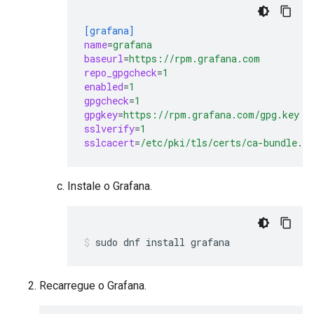
[grafana]
name
=
grafana
baseurl
=
https://rpm.grafana.com
repo_gpgcheck
=
1
enabled
=
1
gpgcheck
=
1
gpgkey
=
https://rpm.grafana.com/gpg.key
sslverify
=
1
sslcacert
=
/etc/pki/tls/certs/ca-bundle.cr
Instale o Grafana.
Recarregue o Grafana.