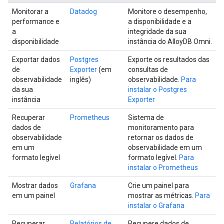
Monitorar a
Datadog
Monitore o desempenho,
performance e
a disponibilidade e a
a
integridade da sua
disponibilidade
instância do AlloyDB Omni.
Exportar dados
Postgres
Exporte os resultados das
de
Exporter
(em
consultas de
observabilidade
inglês)
observabilidade.
Para
da sua
instalar o Postgres
instância
Exporter
Recuperar
Prometheus
Sistema de
dados de
monitoramento para
observabilidade
retornar os dados de
em um
observabilidade em um
formato legível
formato legível.
Para
instalar o Prometheus
Mostrar dados
Grafana
Crie um painel para
em um painel
mostrar as métricas.
Para
instalar o Grafana
Recuperar
Relatórios de
Recupere dados de