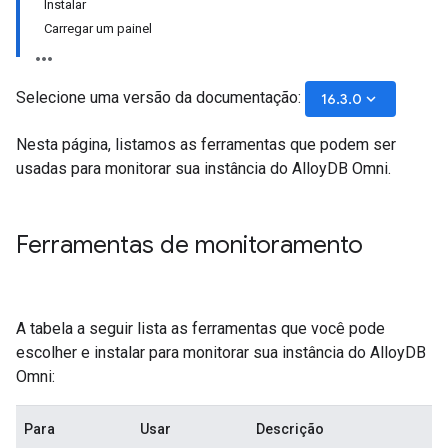
Instalar
Carregar um painel
Selecione uma versão da documentação:
keyboard_arrow_down
16.3.0
Nesta página, listamos as ferramentas que podem ser
usadas para monitorar sua instância do AlloyDB Omni.
Ferramentas de monitoramento
A tabela a seguir lista as ferramentas que você pode
escolher e instalar para monitorar sua instância do AlloyDB
Omni:
Para
Usar
Descrição