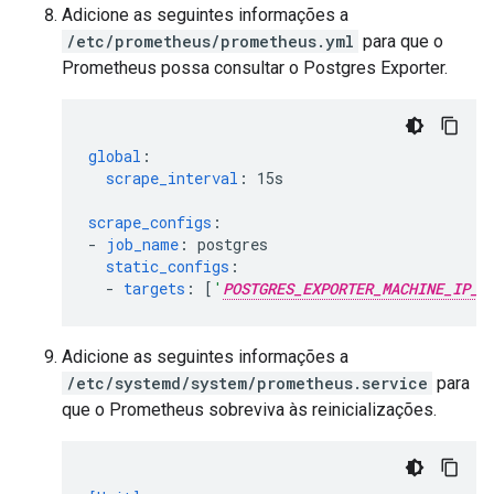
Adicione as seguintes informações a
/etc/prometheus/prometheus.yml
para que o
Prometheus possa consultar o Postgres Exporter.
global
:
scrape_interval
:
15s
scrape_configs
:
-
job_name
:
postgres
static_configs
:
-
targets
:
[
'
POSTGRES_EXPORTER_MACHINE_IP_A
Adicione as seguintes informações a
/etc/systemd/system/prometheus.service
para
que o Prometheus sobreviva às reinicializações.