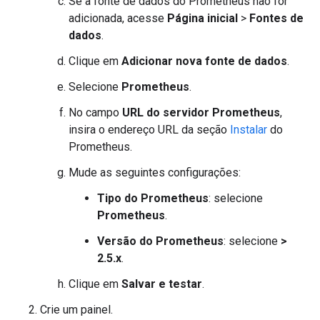
Se a fonte de dados do Prometheus não for
adicionada, acesse
Página inicial
>
Fontes de
dados
.
Clique em
Adicionar nova fonte de dados
.
Selecione
Prometheus
.
No campo
URL do servidor Prometheus
,
insira o endereço URL da seção
Instalar
do
Prometheus.
Mude as seguintes configurações:
Tipo do Prometheus
: selecione
Prometheus
.
Versão do Prometheus
: selecione
>
2.5.x
.
Clique em
Salvar e testar
.
Crie um painel.