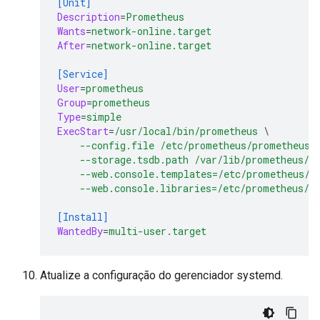
[Unit]
Description
=
Prometheus
Wants
=
network-online.target
After
=
network-online.target
[Service]
User
=
prometheus
Group
=
prometheus
Type
=
simple
ExecStart
=
/usr/local/bin/prometheus 
--config.file /etc/prometheus/prometheus.
--storage.tsdb.path /var/lib/prometheus/ 
--web.console.templates=/etc/prometheus/c
--web.console.libraries=/etc/prometheus/c
[Install]
WantedBy
=
multi-user.target
Atualize a configuração do gerenciador systemd.