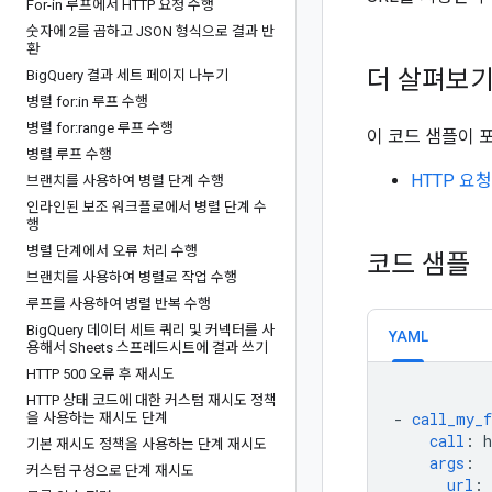
For-in 루프에서 HTTP 요청 수행
숫자에 2를 곱하고 JSON 형식으로 결과 반
환
더 살펴보
Big
Query 결과 세트 페이지 나누기
병렬 for:in 루프 수행
병렬 for:range 루프 수행
이 코드 샘플이 
병렬 루프 수행
HTTP 요
브랜치를 사용하여 병렬 단계 수행
인라인된 보조 워크플로에서 병렬 단계 수
행
병렬 단계에서 오류 처리 수행
코드 샘플
브랜치를 사용하여 병렬로 작업 수행
루프를 사용하여 병렬 반복 수행
Big
Query 데이터 세트 쿼리 및 커넥터를 사
YAML
용해서 Sheets 스프레드시트에 결과 쓰기
HTTP 500 오류 후 재시도
HTTP 상태 코드에 대한 커스텀 재시도 정책
-
call_my_f
을 사용하는 재시도 단계
call
:
h
기본 재시도 정책을 사용하는 단계 재시도
args
:
커스텀 구성으로 단계 재시도
url
: