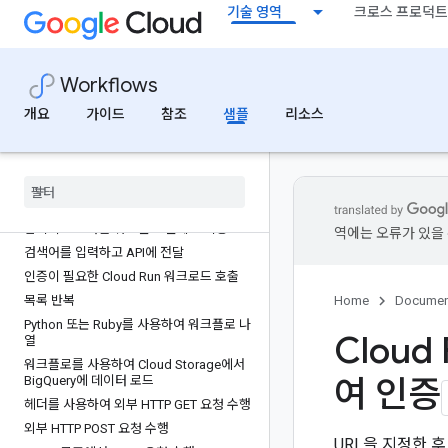
기술 영역
크로스 프로덕트
Cloud Storage에 저장된 이벤트 데이터를
처리하는 Cloud Run 작업 실행
다른 워크플로를 동시에 실행
명시적으로 다음 워크플로 단계로 이동
Workflows
난수를 생성하고 JSON 형식으로 결과 반환
개요
가이드
참조
샘플
리소스
Python 또는 Ruby를 사용하여 워크플로 가
져오기
Workflows API용 Cloud 클라이언트 라이
브러리 시작하기
커스텀 조건자를 사용한 오류 처리
암시적으로 다음 워크플로 단계로 이동
역에는 오류가 있을 
검색어를 입력하고 API에 전달
인증이 필요한 Cloud Run 워크로드 호출
목록 반복
Home
Documen
Python 또는 Ruby를 사용하여 워크플로 나
Cloud
열
워크플로를 사용하여 Cloud Storage에서
여 인증
Big
Query에 데이터 로드
헤더를 사용하여 외부 HTTP GET 요청 수행
외부 HTTP POST 요청 수행
URL을 지정한 후