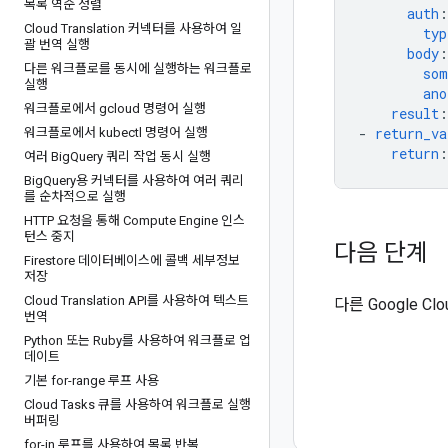
목록 역순 정렬
auth
:
Cloud Translation 커넥터를 사용하여 일
typ
괄 번역 실행
body
:
다른 워크플로를 동시에 실행하는 워크플로
som
실행
ano
워크플로에서 gcloud 명령어 실행
result
:
-
return_va
워크플로에서 kubectl 명령어 실행
return
:
여러 Big
Query 쿼리 작업 동시 실행
Big
Query용 커넥터를 사용하여 여러 쿼리
를 순차적으로 실행
HTTP 요청을 통해 Compute Engine 인스
턴스 중지
다음 단계
Firestore 데이터베이스에 콜백 세부정보
저장
Cloud Translation API를 사용하여 텍스트
다른 Google 
번역
Python 또는 Ruby를 사용하여 워크플로 업
데이트
기본 for-range 루프 사용
Cloud Tasks 큐를 사용하여 워크플로 실행
버퍼링
for-in 루프를 사용하여 목록 반복