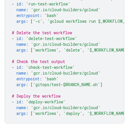
-
id
:
'run-test-workflow'
name
:
'gcr.io/cloud-builders/gcloud'
entrypoint
:
'bash'
args
:
[
'-c'
,
'gcloud
workflows
run
$_WORKFLOW_NA
# Delete the test workflow
-
id
:
'delete-test-workflow'
name
:
'gcr.io/cloud-builders/gcloud'
args
:
[
'workflows'
,
'delete'
,
'$_WORKFLOW_NAME-
# Check the test output
-
id
:
'check-test-workflow'
name
:
'gcr.io/cloud-builders/gcloud'
entrypoint
:
'bash'
args
:
[
'gitops/test-$BRANCH_NAME.sh'
]
# Deploy the workflow
-
id
:
'deploy-workflow'
name
:
'gcr.io/cloud-builders/gcloud'
args
:
[
'workflows'
,
'deploy'
,
'$_WORKFLOW_NAME-