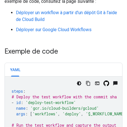
exemple de code, consultez la page suivante :
Déployer un workflow à partir d'un dépôt Git à l'aide
de Cloud Build
Déployer sur Google Cloud Workflows
Exemple de code
YAML
steps
:
# Deploy the test workflow with the commit sha
-
id
:
'deploy-test-workflow'
name
:
'gcr.io/cloud-builders/gcloud'
args
:
[
'workflows'
,
'deploy'
,
'$_WORKFLOW_NAME-
# Run the test workflow and capture the output