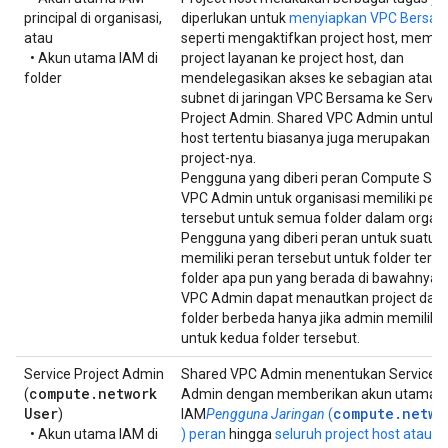
principal di organisasi,
diperlukan untuk
menyiapkan VPC Bersa
atau
seperti mengaktifkan project host, mema
• Akun utama IAM di
project layanan ke project host, dan
folder
mendelegasikan akses ke sebagian atau
subnet di jaringan VPC Bersama ke Servic
Project Admin. Shared VPC Admin untuk p
host tertentu biasanya juga merupakan pe
project-nya.
Pengguna yang diberi peran Compute Sha
VPC Admin untuk organisasi memiliki per
tersebut untuk semua folder dalam organi
Pengguna yang diberi peran untuk suatu f
memiliki peran tersebut untuk folder tert
folder apa pun yang berada di bawahnya.
VPC Admin dapat menautkan project dal
folder berbeda hanya jika admin memiliki 
untuk kedua folder tersebut.
Service Project Admin
Shared VPC Admin menentukan Service P
compute
.
network
(
Admin dengan memberikan akun utama
User
compute.netwo
)
IAM
Pengguna Jaringan
(
• Akun utama IAM di
) peran
hingga
seluruh project host atau m