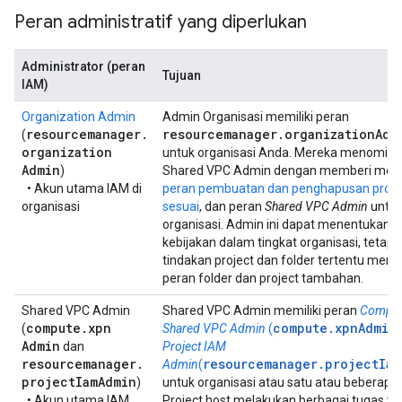
Peran administratif yang diperlukan
Administrator (peran
Tujuan
IAM)
Organization Admin
Admin Organisasi memiliki peran
resourcemanager
.
resourcemanager
.
organization
Adm
(
organization
untuk organisasi Anda. Mereka menomina
Admin
)
Shared VPC Admin dengan memberi mer
• Akun utama IAM di
peran pembuatan dan penghapusan proje
organisasi
sesuai
, dan peran
Shared VPC Admin
untu
organisasi. Admin ini dapat menentukan
kebijakan dalam tingkat organisasi, tetapi
tindakan project dan folder tertentu mem
peran folder dan project tambahan.
Shared VPC Admin
Shared VPC Admin memiliki peran
Compu
compute
.
xpn
compute.xpnAdmin
(
Shared VPC Admin
(
)
Admin
dan
Project IAM
resourcemanager
.
resourcemanager.projectIam
Admin
(
project
Iam
Admin
)
untuk organisasi atau satu atau beberapa 
• Akun utama IAM
Project host melakukan berbagai tugas y