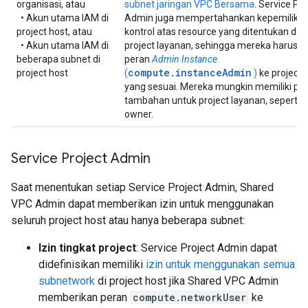
organisasi, atau
subnet jaringan VPC Bersama
. Service Pro
• Akun utama IAM di
Admin juga mempertahankan kepemilika
project host, atau
kontrol atas resource yang ditentukan da
• Akun utama IAM di
project layanan, sehingga mereka harus m
beberapa subnet di
peran
Admin Instance
compute.instanceAdmin
project host
(
)
ke project 
yang sesuai. Mereka mungkin memiliki pe
tambahan untuk project layanan, seperti p
owner.
Service Project Admin
Saat menentukan setiap Service Project Admin, Shared
VPC Admin dapat memberikan izin untuk menggunakan
seluruh project host atau hanya beberapa subnet:
Izin tingkat project
: Service Project Admin dapat
didefinisikan memiliki
izin untuk menggunakan semua
subnetwork
di project host jika Shared VPC Admin
memberikan peran
compute.networkUser
ke