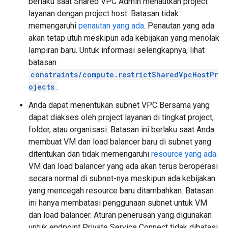
berlaku saat Shared VPC Admin menautkan project
layanan dengan project host. Batasan tidak
memengaruhi
penautan yang ada
. Penautan yang ada
akan tetap utuh meskipun ada kebijakan yang menolak
lampiran baru. Untuk informasi selengkapnya, lihat
batasan
constraints/compute.restrictSharedVpcHostPr
ojects
.
Anda dapat menentukan subnet VPC Bersama yang
dapat diakses oleh project layanan di tingkat project,
folder, atau organisasi. Batasan ini berlaku saat Anda
membuat VM dan load balancer baru di subnet yang
ditentukan dan tidak memengaruhi
resource yang ada
.
VM dan load balancer yang ada akan terus beroperasi
secara normal di subnet-nya meskipun ada kebijakan
yang mencegah resource baru ditambahkan. Batasan
ini hanya membatasi penggunaan subnet untuk VM
dan load balancer. Aturan penerusan yang digunakan
untuk endpoint Private Service Connect tidak dibatasi