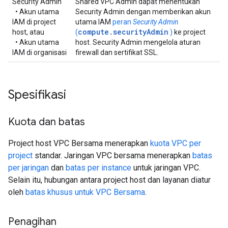
Security Admin
Shared VPC Admin dapat menentukan
• Akun utama
Security Admin dengan memberikan akun
IAM di project
utama IAM
peran
Security Admin
compute.securityAdmin
host, atau
(
)
ke project
• Akun utama
host. Security Admin mengelola aturan
IAM di organisasi
firewall dan sertifikat SSL.
Spesifikasi
Kuota dan batas
Project host VPC Bersama menerapkan
kuota VPC per
project
standar. Jaringan VPC bersama menerapkan
batas
per jaringan
dan
batas per instance
untuk jaringan VPC.
Selain itu, hubungan antara project host dan layanan diatur
oleh
batas khusus untuk VPC Bersama
.
Penagihan