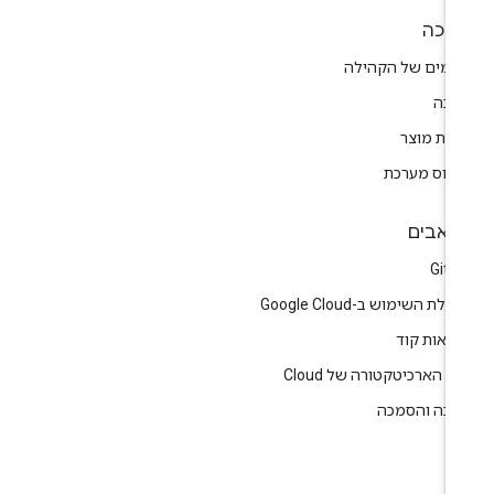
יכה
רומים של הקהילה
יכה
רות מוצר
טוס מערכת
אבים
GitH
לת השימוש ב-Google Cloud
גמאות קוד
ז הארכיטקטורה של Cloud
רכה והסמכה
ין