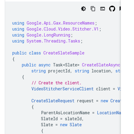
using
Google.Api.Gax.ResourceNames
;
using
Google.Cloud.Video.Stitcher.V1
;
using
Google.LongRunning
;
using
System.Threading.Tasks
;
public
class
CreateSlateSample
{
public
async
Task<Slate>
CreateSlateAsync
(
string
projectId
,
string
location
,
stri
{
// Create the client.
VideoStitcherServiceClient
client
=
Vid
CreateSlateRequest
request
=
new
Create
{
ParentAsLocationName
=
LocationNam
SlateId
=
slateId
,
Slate
=
new
Slate
{