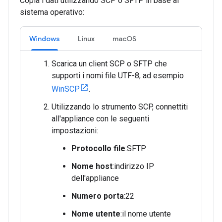
Copia i dati utilizzando SCP o SFTP in base al
sistema operativo:
Windows
Linux
macOS
Scarica un client SCP o SFTP che
supporti i nomi file UTF-8, ad esempio
WinSCP
.
Utilizzando lo strumento SCP, connettiti
all'appliance con le seguenti
impostazioni:
Protocollo file
:SFTP
Nome host
:indirizzo IP
dell'appliance
Numero porta
:22
Nome utente
:il nome utente