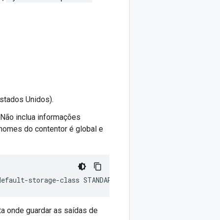
stados Unidos).
 Não inclua informações
nomes do contentor é global e
default-storage-class
 STANDARD 
--location
US
ta onde guardar as saídas de