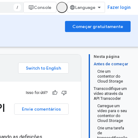
/
Console
Fazer login
Começar gratuitamente
Nesta página
Antes de começar
Crie um
contentor do
Cloud Storage
Transcodifique um
Isso foi útil?
vídeo através da
API Transcoder
I
Carregue um
Envie comentários
vídeo para o seu
contentor do
Cloud Storage
Crie uma tarefa
de
usando as definições
transcodificação