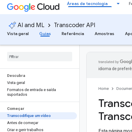
Áreas de tecnologia
F
AI and ML
Transcoder API
Vista geral
Guias
Referência
Amostras
Apo
idioma de preferê
Descubra
Vista geral
Home
Documen
Formatos de entrada e saída
suportados
Transc
Começar
Transc
Transcodifique um vídeo
Antes de começar
Criar e gerir trabalhos
Esta página mos