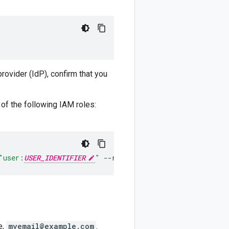
provider (IdP), confirm that you
of the following IAM roles:
"user:
USER_IDENTIFIER
"
--role
=
ROLE
e,
myemail@example.com
.