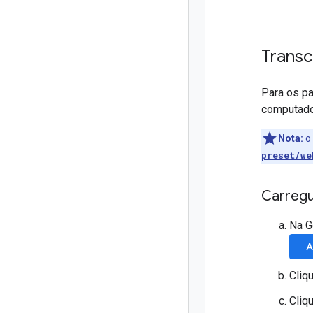
Transc
Para os pa
computador
Nota:
o 
preset/we
Carregu
Na G
A
Cliq
Cliq