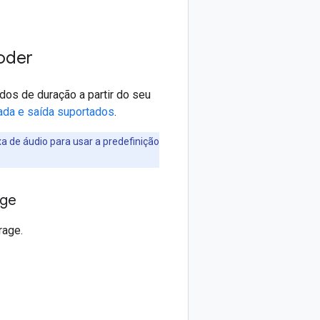
oder
os de duração a partir do seu
rada e saída suportados
.
a de áudio para usar a predefinição
age
rage.