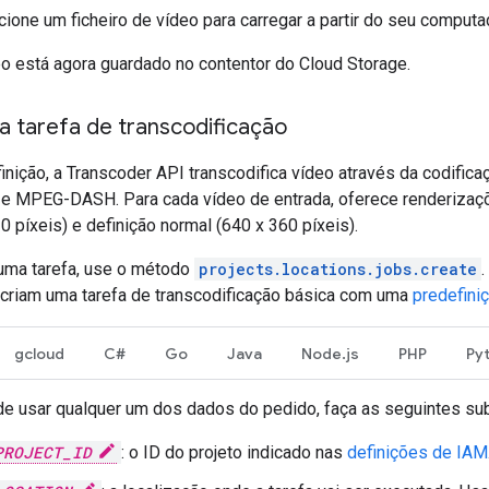
cione um ficheiro de vídeo para carregar a partir do seu computad
o está agora guardado no contentor do Cloud Storage.
a tarefa de transcodificação
inição, a Transcoder API transcodifica vídeo através da codifi
e MPEG-DASH. Para cada vídeo de entrada, oferece renderizaçõ
0 píxeis) e definição normal (640 x 360 píxeis).
 uma tarefa, use o método
projects.locations.jobs.create
 criam uma tarefa de transcodificação básica com uma
predefini
gcloud
C#
Go
Java
Node.js
PHP
Py
de usar qualquer um dos dados do pedido, faça as seguintes sub
PROJECT_ID
: o ID do projeto indicado nas
definições de IAM