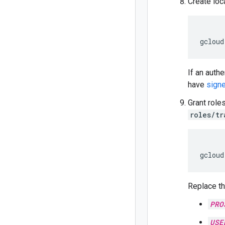
Create loc
gcloud
If an authe
have
signe
Grant role
roles/tr
gcloud
Replace th
PRO
USE