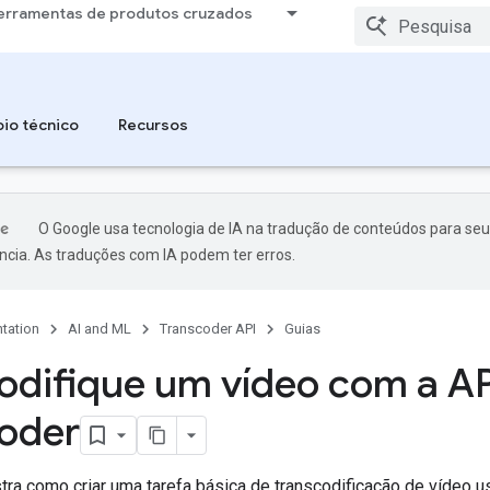
erramentas de produtos cruzados
io técnico
Recursos
O Google usa tecnologia de IA na tradução de conteúdos para seu
ncia. As traduções com IA podem ter erros.
tation
AI and ML
Transcoder API
Guias
odifique um vídeo com a AP
oder
tra como criar uma tarefa básica de transcodificação de vídeo 