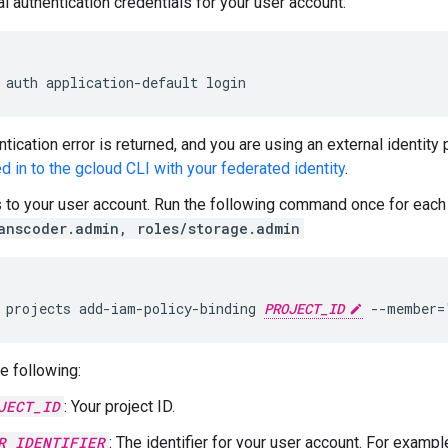
al authentication credentials for your user account:
auth
application-default
login
ntication error is returned, and you are using an external identity 
d in to the gcloud CLI with your federated identity
.
s to your user account. Run the following command once for each 
anscoder.admin, roles/storage.admin
projects
add-iam-policy-binding
PROJECT_ID
--member
=
e following:
JECT_ID
: Your project ID.
R_IDENTIFIER
: The identifier for your user account. For exampl