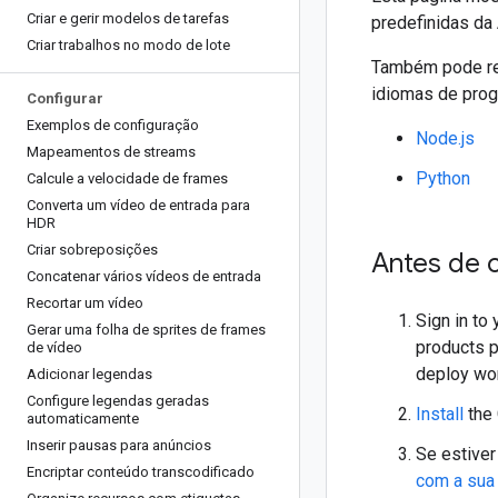
Criar e gerir modelos de tarefas
predefinidas da
Criar trabalhos no modo de lote
Também pode rea
idiomas de pro
Configurar
Exemplos de configuração
Node.js
Mapeamentos de streams
Python
Calcule a velocidade de frames
Converta um vídeo de entrada para
HDR
Criar sobreposições
Antes de 
Concatenar vários vídeos de entrada
Recortar um vídeo
Sign in to
Gerar uma folha de sprites de frames
products p
de vídeo
deploy wo
Adicionar legendas
Configure legendas geradas
Install
the 
automaticamente
Inserir pausas para anúncios
Se estiver
Encriptar conteúdo transcodificado
com a sua