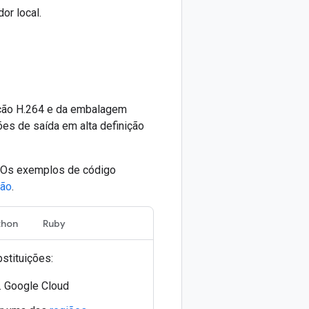
or local.
cação H.264 e da embalagem
es de saída em alta definição
. Os exemplos de código
ção
.
thon
Ruby
stituições:
. Google Cloud