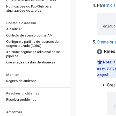
Organize recursos com etiquetas
Para
inicia
Notificações do Pub
/
Sub para
atualizações de tarefas
Controle o acesso
gcloud
Autenticar
Controlo de acesso com a IAM
Configure a partilha de recursos de
Create or 
origem cruzada (CORS)
Roles 
Adicione segurança adicional ao seu
pipeline
Note
: I
Crie e faça a gestão de etiquetas
an existing 
project.
Monitor
Registo de auditoria
Crea
Resolver problemas
Resolver problemas
g
Amostras