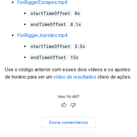
ForBiggerEscapes.mp4
startTimeOffset
:
0s
endTimeOffset
:
8.1s
ForBiggerJoyrides.mp4
startTimeOffset
:
3.5s
endTimeOffset
:
15s
Use o código anterior com esses dois vídeos e os ajustes
de horário para ver um
vídeo de resultados
cheio de ações.
Isso foi útil?
Envie comentários