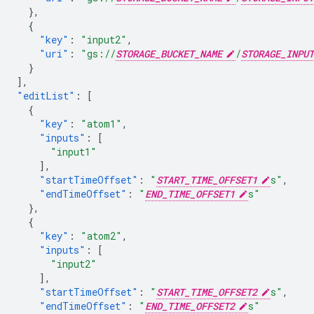
},
{
"key"
:
"input2"
,
"uri"
:
"gs://
STORAGE_BUCKET_NAME
/
STORAGE_INPUT
}
],
"editList"
:
[
{
"key"
:
"atom1"
,
"inputs"
:
[
"input1"
],
"startTimeOffset"
:
"
START_TIME_OFFSET1
s"
,
"endTimeOffset"
:
"
END_TIME_OFFSET1
s"
},
{
"key"
:
"atom2"
,
"inputs"
:
[
"input2"
],
"startTimeOffset"
:
"
START_TIME_OFFSET2
s"
,
"endTimeOffset"
:
"
END_TIME_OFFSET2
s"