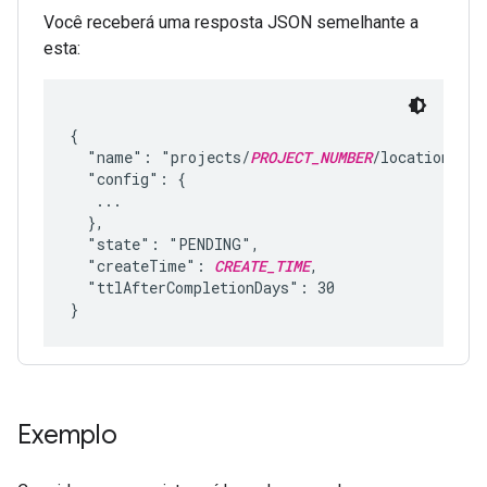
Você receberá uma resposta JSON semelhante a
esta:
{

  "name": "projects/
PROJECT_NUMBER
/locations/
LO
  "config": {

   ...

  },

  "state": "PENDING",

  "createTime": 
CREATE_TIME
,

  "ttlAfterCompletionDays": 30

Exemplo