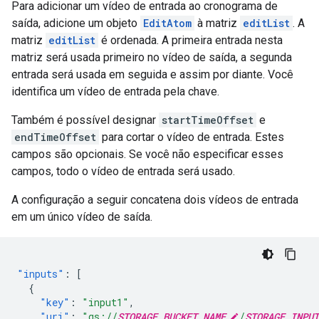
Para adicionar um vídeo de entrada ao cronograma de
saída, adicione um objeto
EditAtom
à matriz
editList
. A
matriz
editList
é ordenada. A primeira entrada nesta
matriz será usada primeiro no vídeo de saída, a segunda
entrada será usada em seguida e assim por diante. Você
identifica um vídeo de entrada pela chave.
Também é possível designar
startTimeOffset
e
endTimeOffset
para cortar o vídeo de entrada. Estes
campos são opcionais. Se você não especificar esses
campos, todo o vídeo de entrada será usado.
A configuração a seguir concatena dois vídeos de entrada
em um único vídeo de saída.
"inputs"
:
[
{
"key"
:
"input1"
,
"uri"
:
"gs://
STORAGE_BUCKET_NAME
/
STORAGE_INPUT