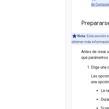
de Compute
Preparars
Nota:
Esta sección s
obtener más informació
Antes de crear u
qué parámetros q
Elige una 
Las opcion
una opción
La r
Dura
Si n