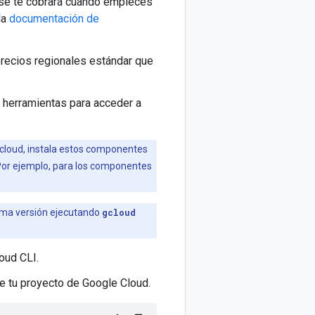
o se te cobrará cuando empieces
la
documentación de
precios regionales estándar que
 herramientas para acceder a
gcloud, instala estos componentes
Por ejemplo, para los componentes
tima versión ejecutando
gcloud
oud CLI.
 tu proyecto de Google Cloud.