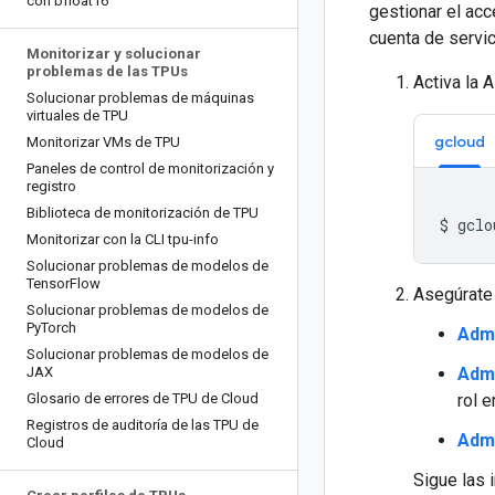
con bfloat16
gestionar el ac
cuenta de servic
Monitorizar y solucionar
problemas de las TPUs
Activa la 
Solucionar problemas de máquinas
virtuales de TPU
gcloud
Monitorizar VMs de TPU
Paneles de control de monitorización y
registro
Biblioteca de monitorización de TPU
$
gclo
Monitorizar con la CLI tpu-info
Solucionar problemas de modelos de
Tensor
Flow
Asegúrate 
Solucionar problemas de modelos de
Py
Torch
Admi
Solucionar problemas de modelos de
JAX
Admi
Glosario de errores de TPU de Cloud
rol e
Registros de auditoría de las TPU de
Admi
Cloud
Sigue las 