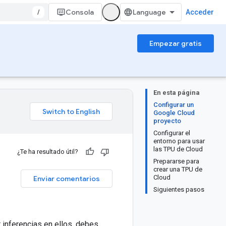
/
Consola
Acceder
Empezar gratis
En esta página
Configurar un
Google Cloud
proyecto
Configurar el
entorno para usar
las TPU de Cloud
¿Te ha resultado útil?
Prepararse para
crear una TPU de
Cloud
Enviar comentarios
Siguientes pasos
 inferencias en ellos, debes