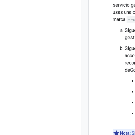
servicio g
usas una c
marca
--
Sigu
gest
Sigu
acce
reco
deGo
Nota:
Si