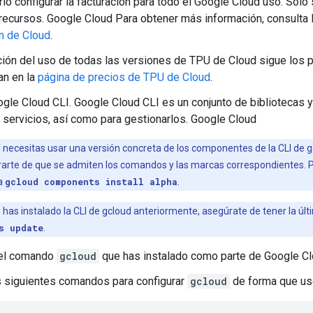
io configurar la facturación para todo el Google Cloud uso. Sol
 recursos. Google Cloud Para obtener más información, consulta 
n de Cloud
.
ción del uso de todas las versiones de TPU de Cloud sigue los 
an en la
página de precios de TPU de Cloud
.
gle Cloud CLI. Google Cloud CLI es un conjunto de bibliotecas y
 servicios, así como para gestionarlos. Google Cloud
 necesitas usar una versión concreta de los componentes de la CLI de 
arte de que se admiten los comandos y las marcas correspondientes. 
ta
gcloud components install alpha
.
 has instalado la CLI de gcloud anteriormente, asegúrate de tener la úl
s update
.
 el comando
gcloud
que has instalado como parte de Google Cl
s siguientes comandos para configurar
gcloud
de forma que use