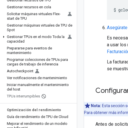
Gestionar recursos de TPU
Gestionar recursos en cola
$
gclo
Solicitar máquinas virtuales Flex-
start de TPU
Gestionar máquinas virtuales de TPU de
Asegúrate 
Spot
Gestionar TPUs en el modo Toda la
Es necesar
capacidad
a usar los
Prepararse para eventos de
Facturació
mantenimiento
Programar colecciones de TPUs para
La factura
cargas de trabajo de inferencia
se muestr
Autocheckpoint
Ver notificaciones de mantenimiento
Iniciar manualmente el mantenimiento
Configurar
del host
TPUs interrumpibles
Nota:
Esta sección s
Optimización del rendimiento
Para obtener más infor
Guía de rendimiento de TPU de Cloud
Mejorar el rendimiento de un modelo
Antes de solici