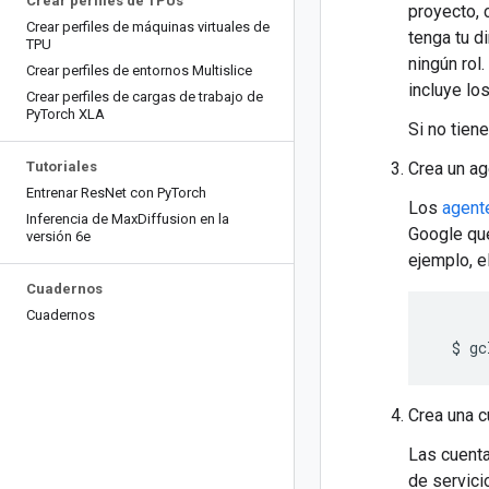
Crear perfiles de TPUs
proyecto, 
Crear perfiles de máquinas virtuales de
tenga tu d
TPU
ningún rol
Crear perfiles de entornos Multislice
incluye lo
Crear perfiles de cargas de trabajo de
Py
Torch XLA
Si no tiene
Tutoriales
Crea un ag
Entrenar Res
Net con Py
Torch
Los
agent
Inferencia de Max
Diffusion en la
Google que
versión 6e
ejemplo, e
Cuadernos
Cuadernos
$
gc
Crea una c
Las cuenta
de servici