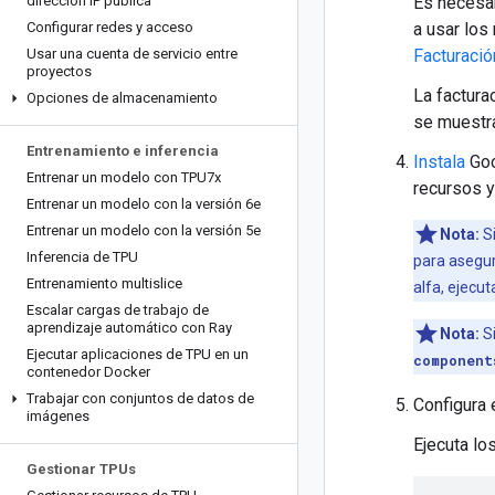
dirección IP pública
Es necesar
Configurar redes y acceso
a usar los
Usar una cuenta de servicio entre
Facturació
proyectos
La factura
Opciones de almacenamiento
se muestr
Entrenamiento e inferencia
Instala
Goo
Entrenar un modelo con TPU7x
recursos y
Entrenar un modelo con la versión 6e
Entrenar un modelo con la versión 5e
Nota:
Si
Inferencia de TPU
para asegur
Entrenamiento multislice
alfa, ejecu
Escalar cargas de trabajo de
aprendizaje automático con Ray
Nota:
Si
Ejecutar aplicaciones de TPU en un
component
contenedor Docker
Trabajar con conjuntos de datos de
Configura
imágenes
Ejecuta lo
Gestionar TPUs