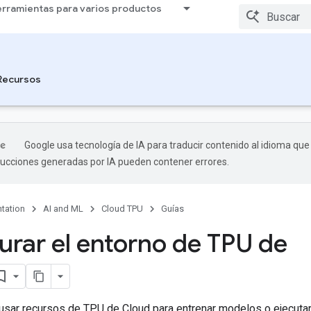
rramientas para varios productos
Recursos
Google usa tecnología de IA para traducir contenido al idioma que
aducciones generadas por IA pueden contener errores.
tation
AI and ML
Cloud TPU
Guías
urar el entorno de TPU de
usar recursos de TPU de Cloud para entrenar modelos o ejecutar