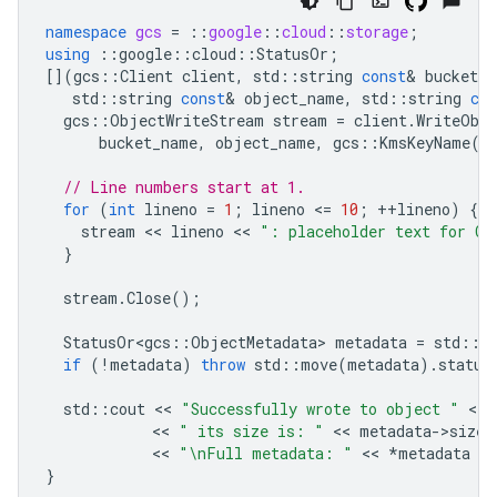
namespace
gcs
=
::
google
::
cloud
::
storage
;
using
::
google
::
cloud
::
StatusOr
;
[](
gcs
::
Client
client
,
std
::
string
const
&
bucket_n
std
::
string
const
&
object_name
,
std
::
string
con
gcs
::
ObjectWriteStream
stream
=
client
.
WriteObj
bucket_name
,
object_name
,
gcs
::
KmsKeyName
(
k
// Line numbers start at 1.
for
(
int
lineno
=
1
;
lineno
<
=
10
;
++
lineno
)
{
stream
 << 
lineno
 << 
": placeholder text for CM
}
stream
.
Close
();
StatusOr<gcs
::
ObjectMetadata
>
metadata
=
std
::
m
if
(
!
metadata
)
throw
std
::
move
(
metadata
).
status
std
::
cout
 << 
"Successfully wrote to object "
 << 
            << 
" its size is: "
 << 
metadata
-
>
size
(
            << 
"
\n
Full metadata: "
 << 
*
metadata
 <<
}