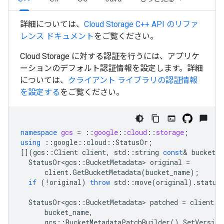
詳細については、
Cloud Storage
C++
API のリファ
レンス ドキュメント
をご覧ください。
Cloud Storage に対する認証を行うには、アプリケ
ーションのデフォルト認証情報を設定します。詳細
については、
クライアント ライブラリの認証情報
を設定する
をご覧ください。
namespace
gcs
=
::
google
::
cloud
::
storage
;
using
::
google
::
cloud
::
StatusOr
;
[](
gcs
::
Client
client
,
std
::
string
const
&
bucket_n
StatusOr<gcs
::
BucketMetadata
>
original
=
client
.
GetBucketMetadata
(
bucket_name
);
if
(
!
original
)
throw
std
::
move
(
original
).
status
StatusOr<gcs
::
BucketMetadata
>
patched
=
client
.
P
bucket_name
,
gcs
::
BucketMetadataPatchBuilder
().
SetVersion