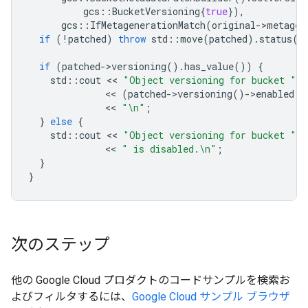
gcs
::
BucketVersioning
{
true
}),
gcs
::
IfMetagenerationMatch
(
original
-
>
metagen
if
(
!
patched
)
throw
std
::
move
(
patched
).
status
()
if
(
patched
-
>
versioning
().
has_value
())
{
std
::
cout
 << 
"Object versioning for bucket "
 <
              << 
(
patched
-
>
versioning
()
-
>
enabled
?
              << 
"
\n
"
;
}
else
{
std
::
cout
 << 
"Object versioning for bucket "
 <
              << 
" is disabled.
\n
"
;
}
}
次のステップ
他の Google Cloud プロダクトのコードサンプルを検索お
よびフィルタするには、
Google Cloud サンプル ブラウザ