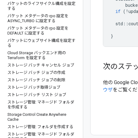
バケットのライフサイクル構成を設定
bucke
する
if
(
!
upd
バケット メタデータの rpo 設定を
ASYNC
_
TURBO に設定する
std
::
cou
バケット メタデータの rpo 設定を
           
DEFAULT に設定する
}
バケットにウェブサイト構成を設定す
る
Cloud Storage バックエンド用の
Terraform を設定する
次のステ
ストレージ バッチ キャンセル ジョブ
ストレージ バッチ ジョブの作成
ストレージ バッチ ジョブの削除
他の Googl
ストレージ バッチ取得ジョブ
ウザ
をご覧くだ
ストレージ バッチ リスト ジョブ
ストレージ管理: マネージド フォルダ
を作成する
Storage Control Create Anywhere
Cache
ストレージ管理: フォルダを作成する
ストレージ管理: マネージド フォルダ