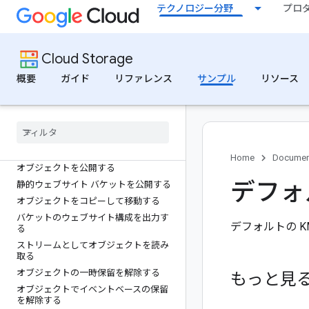
ページ分けされたファイルリストを表
テクノロジー分野
プロ
示する
HMAC キーを一覧表示する
Pub/Sub 通知の一覧を表示する
Cloud Storage
バケット内のオブジェクトを一覧取得
する
概要
ガイド
リファレンス
サンプル
リソース
接頭辞フィルタを使用してバケット内
のオブジェクトを一覧表示する
バケットの保持ポリシーをロックする
バケットを公開する
バケットを公開する
Home
Documen
オブジェクトを公開する
デフォ
静的ウェブサイト バケットを公開する
オブジェクトをコピーして移動する
バケットのウェブサイト構成を出力す
デフォルトの K
る
ストリームとしてオブジェクトを読み
取る
オブジェクトの一時保留を解除する
もっと見
オブジェクトでイベントベースの保留
を解除する