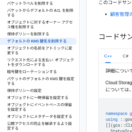
このコードサン
バケットラベルを削除する
バケットからデフォルトの ACL を削除
顧客管理
する
オブジェクトに対するオーナー アクセ
ス権を削除する
保持ポリシーを削除する
コードサ
デフォルトの KMS 鍵名を削除する
オブジェクトの名前をアトミックに変
更する
C++
C#
リクエスト元による支払い: オブジェク
トをダウンロードする
詳細につい
暗号鍵をローテーションする
バケットのデフォルトの KMS 鍵を設定
Cloud 
する
については
保持ポリシーの設定
オブジェクトに一時保留を設定する
オブジェクトにイベントベースの保留
を設定する
namespace
g
オブジェクトにメタデータを設定する
using
::
go
公開アクセスの防止を継承するよう設
[](
gcs
::
Cl
定する
StatusOr<