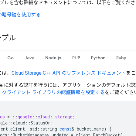
プルを含む詳細なドキュメントについては、以下をご覧くださ
の暗号鍵を使用する
ンプル
Go
Java
Node.js
PHP
Python
Ruby
ては、
Cloud Storage
C++
API のリファレンス ドキュメント
をご
Storage に対する認証を行うには、アプリケーションのデフォル
、
クライアント ライブラリの認証情報を設定する
をご覧くださ
cs
=
::
google
::
cloud
::
storage
;
ogle
::
cloud
::
StatusOr
;
ient
client
,
std
::
string
const
&
bucket_name
)
{
gcs
::
BucketMetadata
>
updated
=
client
.
PatchBucket
(