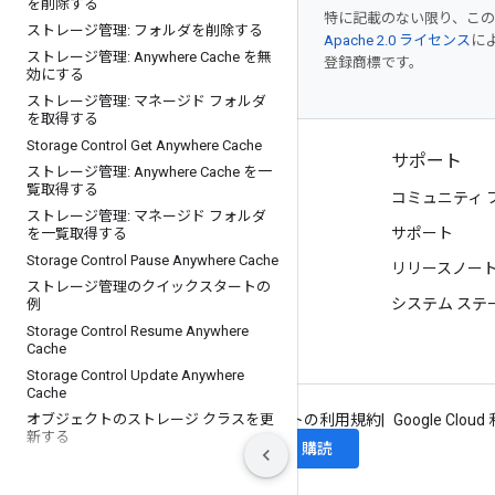
を削除する
特に記載のない限り、こ
ストレージ管理: フォルダを削除する
Apache 2.0 ライセンス
に
ストレージ管理: Anywhere Cache を無
登録商標です。
効にする
ストレージ管理: マネージド フォルダ
を取得する
Storage Control Get Anywhere Cache
プロダクトと料金
サポート
ストレージ管理: Anywhere Cache を一
覧取得する
すべてのプロダクトを見る
コミュニティ 
ストレージ管理: マネージド フォルダ
Google Cloud の料金
サポート
を一覧取得する
Storage Control Pause Anywhere Cache
Google Cloud Marketplace
リリースノー
ストレージ管理のクイックスタートの
お問い合わせ
システム ステ
例
Storage Control Resume Anywhere
Cache
Storage Control Update Anywhere
Cache
オブジェクトのストレージ クラスを更
Google について
プライバシー
サイトの利用規約
Google Clou
新する
購読
Google Cloud ニュースレターに登録
認証なしでファイルをアップロードす
る