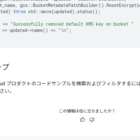
t_name
,
gcs
::
BucketMetadataPatchBuilder
().
ResetEncrypti
ated
)
throw
std
::
move
(
updated
).
status
();
t
 << 
"Successfully removed default KMS key on bucket "
 << 
updated
-
>
name
()
 << 
"
\n
"
;
ップ
e Cloud プロダクトのコードサンプルを検索およびフィルタするに
さい。
この情報は役に立ちましたか？