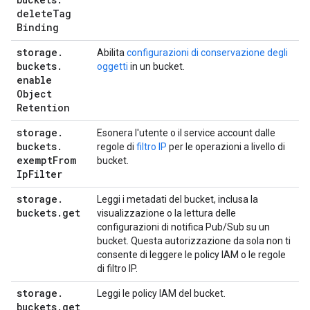
delete
Tag
Binding
storage
.
Abilita
configurazioni di conservazione degli
buckets
.
oggetti
in un bucket.
enable
Object
Retention
storage
.
Esonera l'utente o il service account dalle
buckets
.
regole di
filtro IP
per le operazioni a livello di
exempt
From
bucket.
Ip
Filter
storage
.
Leggi i metadati del bucket, inclusa la
buckets
.
get
visualizzazione o la lettura delle
configurazioni di notifica Pub/Sub su un
bucket. Questa autorizzazione da sola non ti
consente di leggere le policy IAM o le regole
di filtro IP.
storage
.
Leggi le policy IAM del bucket.
buckets
.
get