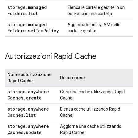
storage
.
managed
Elenca le cartelle gestite in un
Folders
.
list
bucket o in una cartella.
storage
.
managed
Aggiorna le policy IAM delle
Folders
.
set
Iam
Policy
cartelle gestite.
Autorizzazioni Rapid Cache
Nome autorizzazione
Descrizione
Rapid Cache
storage
.
anywhere
Crea una cache utilizzando Rapid
Caches
.
create
Cache.
storage
.
anywhere
Elenca cache utilizzando Rapid
Caches
.
list
Cache.
storage
.
anywhere
Aggiorna una cache utilizzando
Caches
.
update
Rapid Cache.