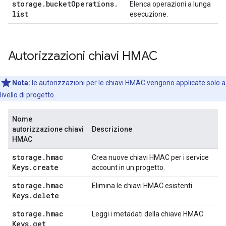
storage
.
bucket
Operations
.
Elenca operazioni a lunga
list
esecuzione.
Autorizzazioni chiavi HMAC
Nota:
le autorizzazioni per le chiavi HMAC vengono applicate solo a
livello di progetto.
Nome
autorizzazione chiavi
Descrizione
HMAC
storage
.
hmac
Crea nuove chiavi HMAC per i service
Keys
.
create
account in un progetto.
storage
.
hmac
Elimina le chiavi HMAC esistenti.
Keys
.
delete
storage
.
hmac
Leggi i metadati della chiave HMAC.
Keys
.
get