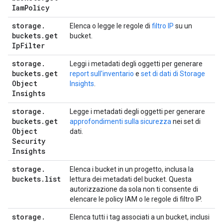
Iam
Policy
storage
.
Elenca o legge le regole di
filtro IP
su un
buckets
.
get
bucket.
Ip
Filter
storage
.
Leggi i metadati degli oggetti per generare
buckets
.
get
report sull'inventario
e
set di dati di Storage
Object
Insights
.
Insights
storage
.
Legge i metadati degli oggetti per generare
buckets
.
get
approfondimenti sulla sicurezza
nei set di
Object
dati.
Security
Insights
storage
.
Elenca i bucket in un progetto, inclusa la
buckets
.
list
lettura dei metadati del bucket. Questa
autorizzazione da sola non ti consente di
elencare le policy IAM o le regole di filtro IP.
storage
.
Elenca tutti i tag associati a un bucket, inclusi