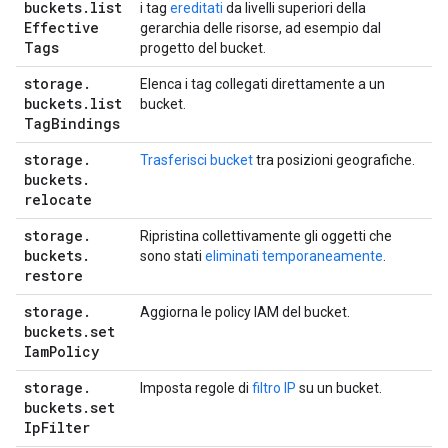
buckets
.
list
i tag
ereditati
da livelli superiori della
Effective
gerarchia delle risorse, ad esempio dal
Tags
progetto del bucket.
storage
.
Elenca i tag collegati direttamente a un
buckets
.
list
bucket.
Tag
Bindings
storage
.
Trasferisci bucket
tra posizioni geografiche.
buckets
.
relocate
storage
.
Ripristina collettivamente gli oggetti che
buckets
.
sono stati
eliminati temporaneamente
.
restore
storage
.
Aggiorna le policy IAM del bucket.
buckets
.
set
Iam
Policy
storage
.
Imposta regole di
filtro IP
su un bucket.
buckets
.
set
Ip
Filter