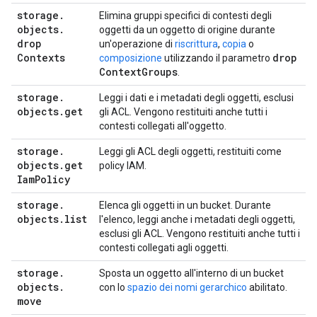
storage
.
Elimina gruppi specifici di contesti degli
objects
.
oggetti da un oggetto di origine durante
drop
un'operazione di
riscrittura
,
copia
o
Contexts
drop
composizione
utilizzando il parametro
Context
Groups
.
storage
.
Leggi i dati e i metadati degli oggetti, esclusi
objects
.
get
gli ACL. Vengono restituiti anche tutti i
contesti collegati all'oggetto.
storage
.
Leggi gli ACL degli oggetti, restituiti come
objects
.
get
policy IAM.
Iam
Policy
storage
.
Elenca gli oggetti in un bucket. Durante
objects
.
list
l'elenco, leggi anche i metadati degli oggetti,
esclusi gli ACL. Vengono restituiti anche tutti i
contesti collegati agli oggetti.
storage
.
Sposta un oggetto all'interno di un bucket
objects
.
con lo
spazio dei nomi gerarchico
abilitato.
move