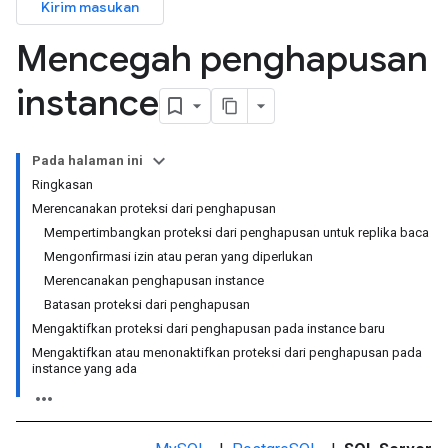
Kirim masukan
Mencegah penghapusan
instance
Pada halaman ini
Ringkasan
Merencanakan proteksi dari penghapusan
Mempertimbangkan proteksi dari penghapusan untuk replika baca
Mengonfirmasi izin atau peran yang diperlukan
Merencanakan penghapusan instance
Batasan proteksi dari penghapusan
Mengaktifkan proteksi dari penghapusan pada instance baru
Mengaktifkan atau menonaktifkan proteksi dari penghapusan pada
instance yang ada