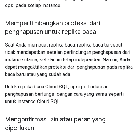
opsi pada setiap instance.
Mempertimbangkan proteksi dari
penghapusan untuk replika baca
Saat Anda membuat replika baca, replika baca tersebut
tidak mendapatkan setelan perlindungan penghapusan dari
instance utama; setelan ini tetap independen. Namun, Anda
dapat mengaktifkan proteksi dari penghapusan pada replika
baca baru atau yang sudah ada.
Untuk replika baca Cloud SQL, opsi perlindungan
penghapusan berfungsi dengan cara yang sama seperti
untuk instance Cloud SQL.
Mengonfirmasi izin atau peran yang
diperlukan