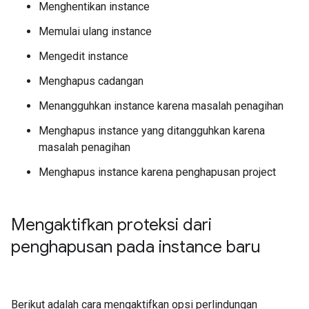
Menghentikan instance
Memulai ulang instance
Mengedit instance
Menghapus cadangan
Menangguhkan instance karena masalah penagihan
Menghapus instance yang ditangguhkan karena
masalah penagihan
Menghapus instance karena penghapusan project
Mengaktifkan proteksi dari
penghapusan pada instance baru
Berikut adalah cara mengaktifkan opsi perlindungan