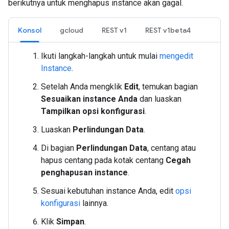
berikutnya untuk menghapus instance akan gagal.
Konsol
gcloud
REST v1
REST v1beta4
Ikuti langkah-langkah untuk mulai
mengedit
Instance
.
Setelah Anda mengklik
Edit
, temukan bagian
Sesuaikan instance Anda
dan luaskan
Tampilkan opsi konfigurasi
.
Luaskan
Perlindungan Data
.
Di bagian
Perlindungan Data
, centang atau
hapus centang pada kotak centang
Cegah
penghapusan instance
.
Sesuai kebutuhan instance Anda, edit
opsi
konfigurasi
lainnya.
Klik
Simpan
.