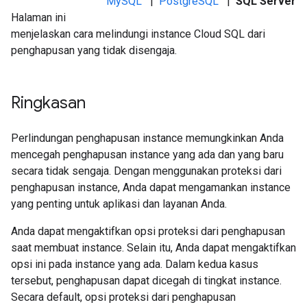
MySQL
|
PostgreSQL
|
SQL Server
Halaman ini
menjelaskan cara melindungi instance Cloud SQL dari
penghapusan yang tidak disengaja.
Ringkasan
Perlindungan penghapusan instance memungkinkan Anda
mencegah penghapusan instance yang ada dan yang baru
secara tidak sengaja. Dengan menggunakan proteksi dari
penghapusan instance, Anda dapat mengamankan instance
yang penting untuk aplikasi dan layanan Anda.
Anda dapat mengaktifkan opsi proteksi dari penghapusan
saat membuat instance. Selain itu, Anda dapat mengaktifkan
opsi ini pada instance yang ada. Dalam kedua kasus
tersebut, penghapusan dapat dicegah di tingkat instance.
Secara default, opsi proteksi dari penghapusan