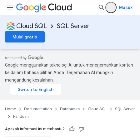
Masuk
Cloud SQL
SQL Server
Mulai gratis
Google menggunakan teknologi AI untuk menerjemahkan konten
ke dalam bahasa pilihan Anda. Terjemahan AI mungkin
mengandung kesalahan.
Home
Documentation
Databases
Cloud SQL
SQL Server
Panduan
Apakah informasi ini membantu?