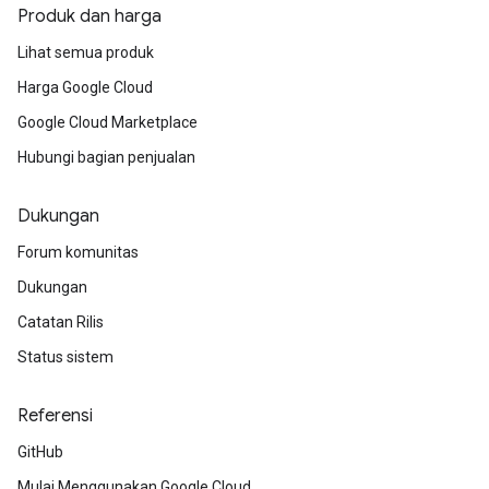
Produk dan harga
Lihat semua produk
Harga Google Cloud
Google Cloud Marketplace
Hubungi bagian penjualan
Dukungan
Forum komunitas
Dukungan
Catatan Rilis
Status sistem
Referensi
GitHub
Mulai Menggunakan Google Cloud