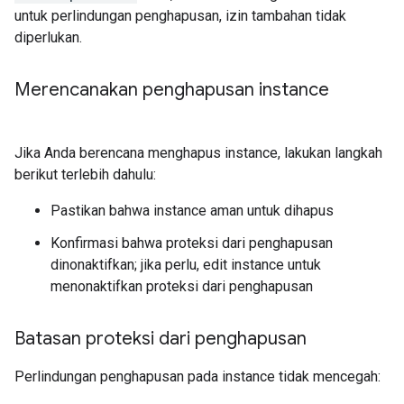
untuk perlindungan penghapusan, izin tambahan tidak
diperlukan.
Merencanakan penghapusan instance
Jika Anda berencana menghapus instance, lakukan langkah
berikut terlebih dahulu:
Pastikan bahwa instance aman untuk dihapus
Konfirmasi bahwa proteksi dari penghapusan
dinonaktifkan; jika perlu, edit instance untuk
menonaktifkan proteksi dari penghapusan
Batasan proteksi dari penghapusan
Perlindungan penghapusan pada instance tidak mencegah: