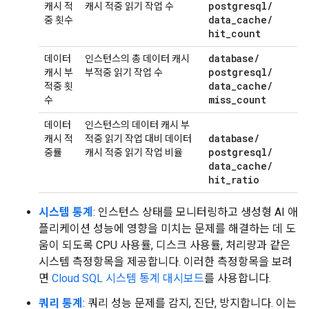
postgresql
/
캐시 적
캐시 적중 읽기 작업 수
data
_
cache
/
중 횟수
hit
_
count
database
/
데이터
인스턴스의 총 데이터 캐시
postgresql
/
캐시 부
부적중 읽기 작업 수
data
_
cache
/
적중 횟
miss
_
count
수
데이터
인스턴스의 데이터 캐시 부
database
/
캐시 적
적중 읽기 작업 대비 데이터
postgresql
/
중률
캐시 적중 읽기 작업 비율
data
_
cache
/
hit
_
ratio
시스템 통계
: 인스턴스 상태를 모니터링하고 생성형 AI 애
플리케이션 성능에 영향을 미치는 문제를 해결하는 데 도
움이 되도록 CPU 사용률, 디스크 사용률, 처리량과 같은
시스템 측정항목을 제공합니다. 이러한 측정항목을 보려
면
Cloud SQL 시스템 통계 대시보드
를 사용합니다.
쿼리 통계
: 쿼리 성능 문제를 감지, 진단, 방지합니다. 이는