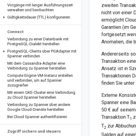
zweiten Transakt
Vorgänge mit langer Ausführungszeit
verwalten und beobachten
nicht von einer
Gültigkeitsdauer (TTL) konfigurieren
ermöglicht Clou
Garantien (im G
Connect
fortgesetzt wer
Verbindung zu einer Datenbank mit
Anomalien, die 
Postgre
SQL-Dialekt herstellen
Postgre
SQL-Clients über PGAdapter mit
Andererseits so
Spanner verbinden
Transaktion ein
Mit dem Cassandra-Adapter eine
Ansatz ist in Sz
Verbindung zu Spanner herstellen
Transaktionen D
Compute Engine-VM-Instanz erstellen
und verbinden
,
um auf Spanner
finden Sie unter
zuzugreifen
Mit einem GKE-Cluster eine Verbindung
Externe Konsist
zu Cloud Spanner herstellen
Spanner eine Ba
Verbindung zu Spanner über andere
50 € auf seinem
Google Cloud-Dienste herstellen
Transaktion T
z
Bei Cloud Spanner authentifizieren
1
T
zur Abbuchung
2
Zugriff sichern und steuern
Salden auf eine