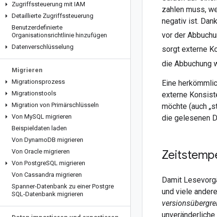
Zugriffssteuerung mit IAM
zahlen muss, we
Detaillierte Zugriffssteuerung
negativ ist. Dan
Benutzerdefinierte
vor der Abbuchu
Organisationsrichtlinie hinzufügen
Datenverschlüsselung
sorgt externe K
die Abbuchung w
Migrieren
Migrationsprozess
Eine herkömmlic
Migrationstools
externe Konsist
Migration von Primärschlüsseln
möchte (auch „s
Von My
SQL migrieren
die gelesenen D
Beispieldaten laden
Von Dynamo
DB migrieren
Zeitstemp
Von Oracle migrieren
Von Postgre
SQL migrieren
Von Cassandra migrieren
Damit Lesevorgä
Spanner-Datenbank zu einer Postgre
und viele ander
SQL-Datenbank migrieren
versionsübergre
unveränderliche