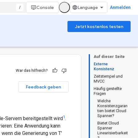
/
Console
Anmelden
Jetzt kostenlos testen
Auf dieser Seite
Externe
Konsistenz
War das hilfreich?
Zeitstempel und
MVCC
Feedback geben
Häufig gestellte
Fragen
Welche
Konsistenzgaran
tien bietet Cloud
Spanner?
1
le-Servern bereitgestellt wird
.
Bietet Cloud
ieren: Eine Anwendung kann
Spanner
, wenn die Generierung von T'
Linearisierbarkeit
?