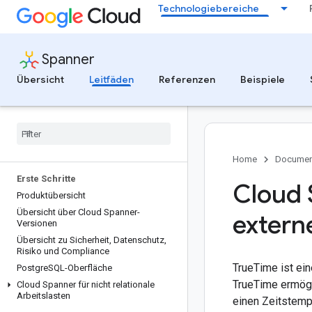
Technologiebereiche
Spanner
Übersicht
Leitfäden
Referenzen
Beispiele
Home
Documen
Erste Schritte
Cloud 
Produktübersicht
Übersicht über Cloud Spanner-
extern
Versionen
Übersicht zu Sicherheit
,
Datenschutz
,
Risiko und Compliance
TrueTime ist ein
Postgre
SQL-Oberfläche
TrueTime ermögl
Cloud Spanner für nicht relationale
Arbeitslasten
einen Zeitstempe