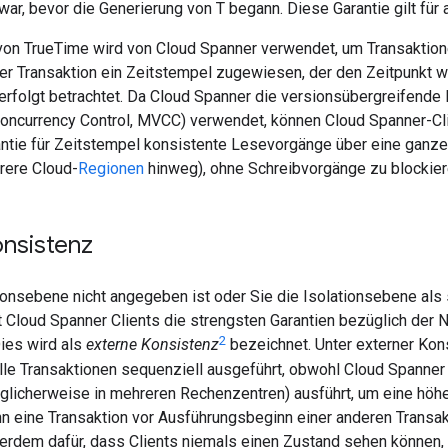
r, bevor die Generierung von T begann. Diese Garantie gilt für 
von TrueTime wird von Cloud Spanner verwendet, um Transaktio
der Transaktion ein Zeitstempel zugewiesen, der den Zeitpunkt 
 erfolgt betrachtet. Da Cloud Spanner die versionsübergreifend
Concurrency Control, MVCC) verwendet, können Cloud Spanner-Cl
ntie für Zeitstempel konsistente Lesevorgänge über eine ganz
rere Cloud-
Regionen
hinweg), ohne Schreibvorgänge zu blockier
onsistenz
onsebene nicht angegeben ist oder Sie die Isolationsebene als s
t Cloud Spanner Clients die strengsten Garantien bezüglich der 
2
Dies wird als
externe Konsistenz
bezeichnet. Unter externer Kon
lle Transaktionen sequenziell ausgeführt, obwohl Cloud Spanner 
glicherweise in mehreren Rechenzentren) ausführt, um eine höhe
nn eine Transaktion vor Ausführungsbeginn einer anderen Transak
rdem dafür, dass Clients niemals einen Zustand sehen können, 