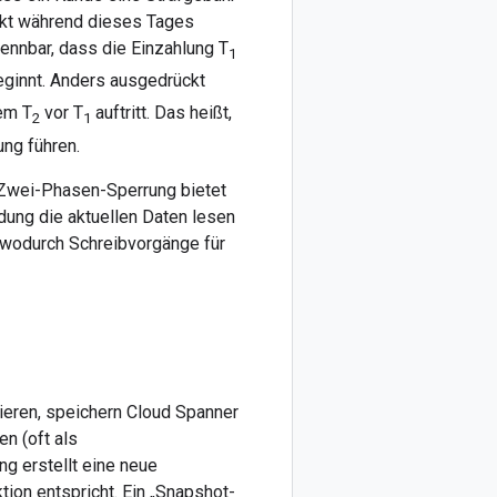
nkt während dieses Tages
kennbar, dass die Einzahlung T
1
ginnt. Anders ausgedrückt
dem T
vor T
auftritt. Das heißt,
2
1
ng führen.
 Zwei-Phasen-Sperrung bietet
dung die aktuellen Daten lesen
, wodurch Schreibvorgänge für
eren, speichern Cloud Spanner
n (oft als
ng erstellt eine neue
ion entspricht. Ein „Snapshot-