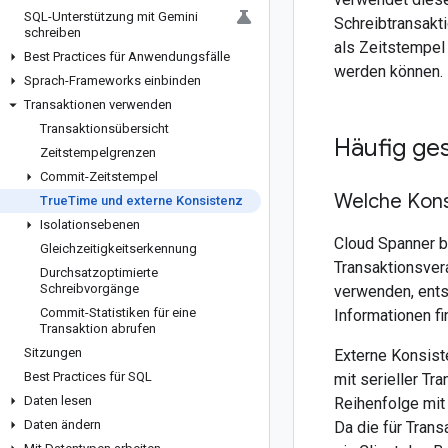
SQL-Unterstützung mit Gemini
Schreibtransakt
schreiben
als Zeitstempel
Best Practices für Anwendungsfälle
werden können. D
Sprach-Frameworks einbinden
Transaktionen verwenden
Transaktionsübersicht
Häufig ges
Zeitstempelgrenzen
Commit-Zeitstempel
Welche Kons
True
Time und externe Konsistenz
Isolationsebenen
Cloud Spanner b
Gleichzeitigkeitserkennung
Transaktionsvera
Durchsatzoptimierte
Schreibvorgänge
verwenden, entsp
Commit-Statistiken für eine
Informationen f
Transaktion abrufen
Sitzungen
Externe Konsist
Best Practices für SQL
mit serieller Tr
Daten lesen
Reihenfolge mit
Daten ändern
Da die für Trans