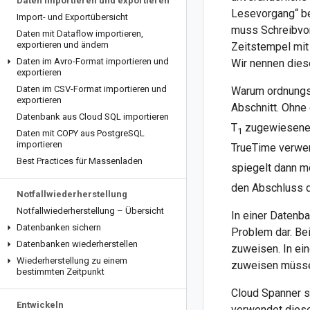
Daten importieren und exportieren
Lesevorgang“ be
Import- und Exportübersicht
muss Schreibvor
Daten mit Dataflow importieren
,
exportieren und ändern
Zeitstempel mit
Daten im Avro-Format importieren und
Wir nennen dies
exportieren
Daten im CSV-Format importieren und
Warum ordnungsg
exportieren
Abschnitt. Ohn
Datenbank aus Cloud SQL importieren
T
zugewiesenen 
1
Daten mit COPY aus Postgre
SQL
importieren
TrueTime verwen
Best Practices für Massenladen
spiegelt dann m
den Abschluss d
Notfallwiederherstellung
Notfallwiederherstellung – Übersicht
In einer Datenb
Datenbanken sichern
Problem dar. Be
Datenbanken wiederherstellen
zuweisen. In ei
Wiederherstellung zu einem
zuweisen müssen,
bestimmten Zeitpunkt
Cloud Spanner s
Entwickeln
verwendet diese