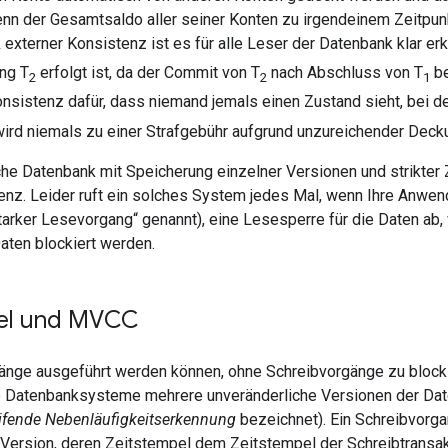
nn der Gesamtsaldo aller seiner Konten zu irgendeinem Zeitpu
k externer Konsistenz ist es für alle Leser der Datenbank klar er
ng T
erfolgt ist, da der Commit von T
nach Abschluss von T
be
2
2
1
onsistenz dafür, dass niemand jemals einen Zustand sieht, bei 
ird niemals zu einer Strafgebühr aufgrund unzureichender Decku
he Datenbank mit Speicherung einzelner Versionen und strikter
enz. Leider ruft ein solches System jedes Mal, wenn Ihre Anwen
tarker Lesevorgang“ genannt), eine Lesesperre für die Daten ab
aten blockiert werden.
el und MVCC
nge ausgeführt werden können, ohne Schreibvorgänge zu blocki
e Datenbanksysteme mehrere unveränderliche Versionen der Date
ifende Nebenläufigkeitserkennung
bezeichnet). Ein Schreibvorga
 Version, deren Zeitstempel dem Zeitstempel der Schreibtransakt