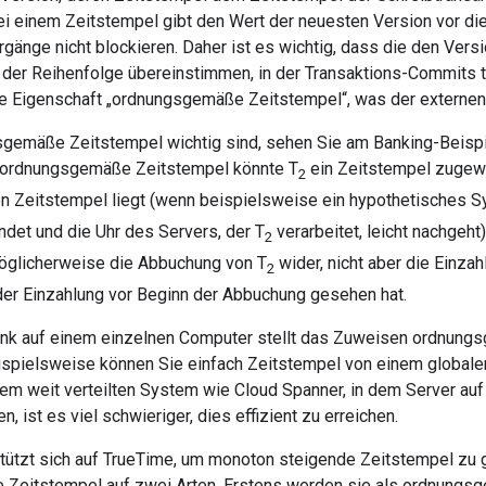
i einem Zeitstempel gibt den Wert der neuesten Version vor d
gänge nicht blockieren. Daher ist es wichtig, dass die den Ve
 der Reihenfolge übereinstimmen, in der Transaktions-Commits t
e Eigenschaft „ordnungsgemäße Zeitstempel“, was der externen 
emäße Zeitstempel wichtig sind, sehen Sie am Banking-Beispi
e ordnungsgemäße Zeitstempel könnte T
ein Zeitstempel zugewi
2
Zeitstempel liegt (wenn beispielsweise ein hypothetisches Sy
det und die Uhr des Servers, der T
verarbeitet, leicht nachgeh
2
öglicherweise die Abbuchung von T
wider, nicht aber die Einzah
2
er Einzahlung vor Beginn der Abbuchung gesehen hat.
ank auf einem einzelnen Computer stellt das Zuweisen ordnung
ispielsweise können Sie einfach Zeitstempel von einem globale
nem weit verteilten System wie Cloud Spanner, in dem Server au
 ist es viel schwieriger, dies effizient zu erreichen.
tützt sich auf TrueTime, um monoton steigende Zeitstempel zu 
 Zeitstempel auf zwei Arten. Erstens werden sie als ordnungs