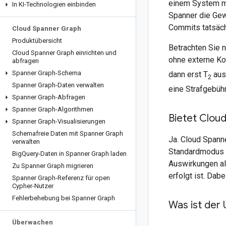
einem System mit
In KI-Technologien einbinden
Spanner die Gewä
Commits tatsäch
Cloud Spanner Graph
Produktübersicht
Betrachten Sie 
Cloud Spanner Graph einrichten und
ohne externe Ko
abfragen
Spanner Graph-Schema
dann erst T
aus
2
Spanner Graph-Daten verwalten
eine Strafgebühr 
Spanner Graph-Abfragen
Spanner Graph-Algorithmen
Bietet Cloud
Spanner Graph-Visualisierungen
Schemafreie Daten mit Spanner Graph
Ja. Cloud Spanne
verwalten
Standardmodus 
Big
Query-Daten in Spanner Graph laden
Auswirkungen al
Zu Spanner Graph migrieren
erfolgt ist. Dab
Spanner Graph-Referenz für open
Cypher-Nutzer
Fehlerbehebung bei Spanner Graph
Was ist der 
Überwachen