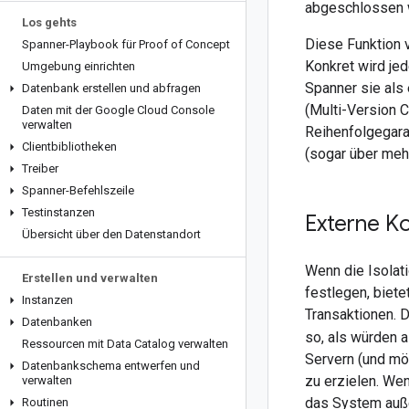
abgeschlossen wa
Los gehts
Diese Funktion 
Spanner-Playbook für Proof of Concept
Konkret wird je
Umgebung einrichten
Spanner sie als
Datenbank erstellen und abfragen
(Multi-Version 
Daten mit der Google Cloud Console
verwalten
Reihenfolgegara
Clientbibliotheken
(sogar über meh
Treiber
Spanner-Befehlszeile
Testinstanzen
Externe K
Übersicht über den Datenstandort
Wenn die Isolati
Erstellen und verwalten
festlegen, biete
Instanzen
Transaktionen. 
Datenbanken
so, als würden a
Ressourcen mit Data Catalog verwalten
Servern (und mö
Datenbankschema entwerfen und
zu erzielen. We
verwalten
das System auße
Routinen