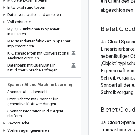
Mit Datentypen arbeiten
ein Client den 
Entwickeln und testen
abgeschlossen i
Daten verarbeiten und ansehen
Volltextsuche
Bietet Cloud
My
SQL-Funktionen in Spanner
installieren
Ja. Cloud Spanne
Mehrmandantenfähigkeit in Spanner
implementieren
Linearisierbarke
KI-Datenagenten mit Conversational
nebenläufiger O
Analytics erstellen
„Objekt“ typisch
Datenbank mit Query
Data in
Eigenschaft von
natürlicher Sprache abfragen
Schreibvorgänge 
Sonderfall der 
Spanner AI und Machine Learning
Schreibvorgang f
Spanner AI – Übersicht
Erste Schritte mit Spanner für
generative KI-Anwendungen
Bietet Cloud
Spanner-Integration in die Agent
Platform
Ja. Cloud Spanne
Vektorsuche
Transaktionsvera
Vorhersagen generieren