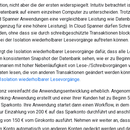
ion, nicht aber die der ersten widerspiegelt. Intuitiv betrachtet
 Datenbank auf einem einzelnen Computer zu unterscheiden. Trotz
d Spanner Anwendungen eine vergleichbare Leistung wie Daten
egenzug für eine höhere Leistung). In Cloud Spanner dürfen Sch
den, ohne dass sie durch schreibgeschützte Transaktionen block
bei der Isolation wiederholbarer Lesevorgänge auftreten können.
rgt die Isolation wiederholbarer Lesevorgänge dafür, dass alle 
en konsistenten Snapshot der Datenbank sehen, wie er zu Beginn 
enarien mit hoher Nebenläufigkeit von Lese-/Schreibvorgängen vo
aten lesen, die von anderen Transaktionen geändert werden könn
Isolation wiederholbarer Lesevorgänge
.
enz vereinfacht die Anwendungsentwicklung erheblich. Angenom
nking-Anwendung erstellt und einer Ihrer Kunden hat zu Beginn 
 Sparkonto. Ihre Anwendung startet dann einen Workflow, in dem
ur Einzahlung von 200 € auf das Sparkonto durchführt und ansch
 von 150 € vom Girokonto ausführt. Nehmen wir weiter an, das
m Konto automatisch von anderen Konten gedeckt werden und da