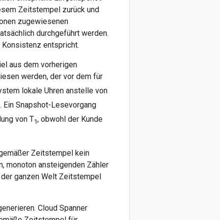
iesem Zeitstempel zurück und
rsionen zugewiesenen
atsächlich durchgeführt werden.
Konsistenz entspricht.
el aus dem vorherigen
esen werden, der vor dem für
stem lokale Uhren anstelle von
t). Ein Snapshot-Lesevorgang
lung von T
, obwohl der Kunde
1
sgemäßer Zeitstempel kein
n, monoton ansteigenden Zähler
f der ganzen Welt Zeitstempel
generieren. Cloud Spanner
gemäße Zeitstempel für