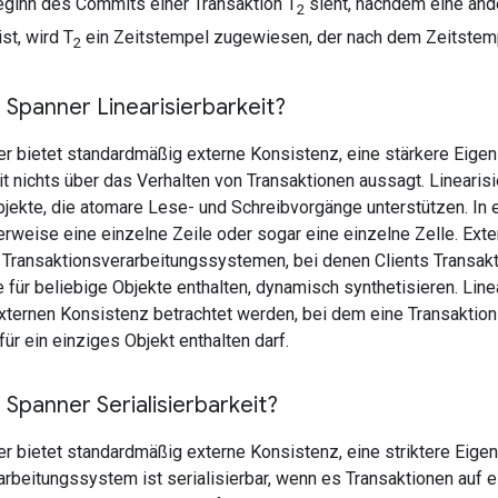
Beginn des Commits einer Transaktion T
sieht, nachdem eine and
2
st, wird T
ein Zeitstempel zugewiesen, der nach dem Zeitstem
2
 Spanner Linearisierbarkeit?
r bietet standardmäßig externe Konsistenz, eine stärkere Eigens
it nichts über das Verhalten von Transaktionen aussagt. Linearisi
bjekte, die atomare Lese- und Schreibvorgänge unterstützen. In 
erweise eine einzelne Zeile oder sogar eine einzelne Zelle. Exte
 Transaktionsverarbeitungssystemen, bei denen Clients Transak
für beliebige Objekte enthalten, dynamisch synthetisieren. Linea
externen Konsistenz betrachtet werden, bei dem eine Transaktion
ür ein einziges Objekt enthalten darf.
 Spanner Serialisierbarkeit?
r bietet standardmäßig externe Konsistenz, eine striktere Eigensc
rbeitungssystem ist serialisierbar, wenn es Transaktionen auf e