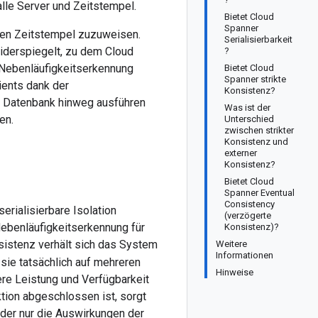
alle Server und Zeitstempel.
Bietet Cloud
Spanner
nen Zeitstempel zuzuweisen.
Serialisierbarkeit
widerspiegelt, zu dem Cloud
?
e Nebenläufigkeitserkennung
Bietet Cloud
Spanner strikte
ients dank der
Konsistenz?
e Datenbank hinweg ausführen
Was ist der
en.
Unterschied
zwischen strikter
Konsistenz und
externer
Konsistenz?
Bietet Cloud
Spanner Eventual
Consistency
erialisierbare Isolation
(verzögerte
Nebenläufigkeitserkennung für
Konsistenz)?
sistenz verhält sich das System
Weitere
Informationen
sie tatsächlich auf mehreren
Hinweise
re Leistung und Verfügbarkeit
tion abgeschlossen ist, sorgt
der nur die Auswirkungen der