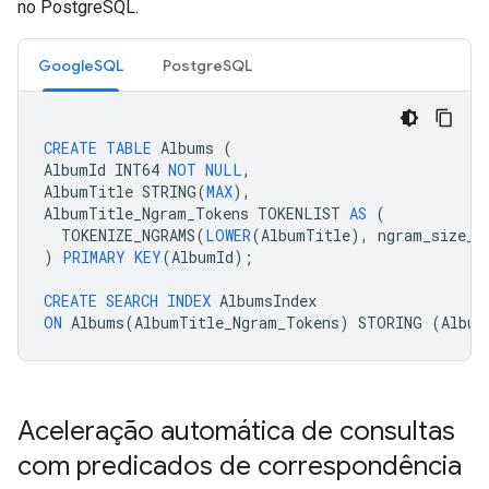
no PostgreSQL.
GoogleSQL
PostgreSQL
CREATE
TABLE
Albums
(
AlbumId
INT64
NOT
NULL
,
AlbumTitle
STRING
(
MAX
),
AlbumTitle_Ngram_Tokens
TOKENLIST
AS
(
TOKENIZE_NGRAMS
(
LOWER
(
AlbumTitle
),
ngram_size_m
)
PRIMARY
KEY
(
AlbumId
);
CREATE
SEARCH
INDEX
AlbumsIndex
ON
Albums
(
AlbumTitle_Ngram_Tokens
)
STORING
(
Album
Aceleração automática de consultas
com predicados de correspondência