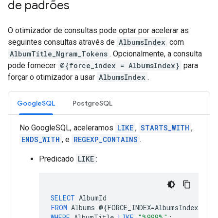
de padrões
O otimizador de consultas pode optar por acelerar as
seguintes consultas através de
AlbumsIndex
com
AlbumTitle_Ngram_Tokens
. Opcionalmente, a consulta
pode fornecer
@{force_index = AlbumsIndex}
para
forçar o otimizador a usar
AlbumsIndex
.
GoogleSQL
PostgreSQL
No GoogleSQL, aceleramos
LIKE
,
STARTS_WITH
,
ENDS_WITH
, e
REGEXP_CONTAINS
.
Predicado
LIKE
:
SELECT
AlbumId
FROM
Albums
@
{
FORCE_INDEX
=
AlbumsIndex
}
WHERE
AlbumTitle
LIKE
"%999%"
;