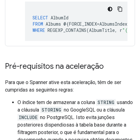
SELECT
AlbumId
FROM
Albums
@
{
FORCE_INDEX
=
AlbumsIndex
}
WHERE
REGEXP_CONTAINS
(
AlbumTitle
,
r
"(good
Pré-requisitos na aceleração
Para que o Spanner ative esta aceleração, têm de ser
cumpridas as seguintes regras:
O índice tem de armazenar a coluna
STRING
usando
a cláusula
STORING
no GoogleSQL ou a cláusula
INCLUDE
no PostgreSQL. Isto evita junções
posteriores dispendiosas à tabela base durante a
filtragem posterior, o que é fundamental para o
desempenho quando a pesquisa obtém documentos