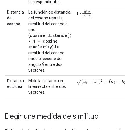
correspondientes.
a
T
b
|
a
|
⋅
|
b
|
Distancia
La función de distancia
1 -
del
del coseno resta la
coseno
similitud del coseno a
uno
cosine_distance(
)
(
= 1 - cosine
similarity
). La
similitud del coseno
mide el coseno del
θ
ángulo
entre dos
vectores.
(
a
1
−
b
1
)
2
+
(
a
2
−
b
2
)
2
+
.
.
.
+
(
a
N
−
Distancia
Mide la distancia en
euclídea
línea recta entre dos
vectores.
Elegir una medida de similitud