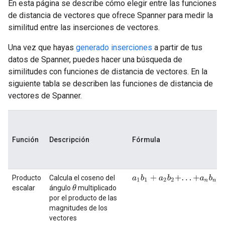
En esta página se describe cómo elegir entre las funciones
de distancia de vectores que ofrece Spanner para medir la
similitud entre las inserciones de vectores.
Una vez que hayas
generado inserciones
a partir de tus
datos de Spanner, puedes hacer una búsqueda de
similitudes con funciones de distancia de vectores. En la
siguiente tabla se describen las funciones de distancia de
vectores de Spanner.
Función
Descripción
Fórmula
=
|
Producto
Calcula el coseno del
a
1
b
1
+
a
2
b
2
+
.
.
.
+
a
n
b
n
θ
escalar
ángulo
multiplicado
por el producto de las
magnitudes de los
vectores