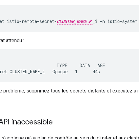
et
istio-remote-secret-
CLUSTER_NAME
_i
-n
tat attendu :
                       TYPE     DATA   AGE

e problème, supprimez tous les secrets distants et exécutez 
API inaccessible
 s'applique qu'au plan de contrôle au sein du cluster et aux clu