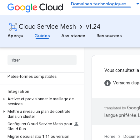
Domaines technologiques
Cloud Service Mesh
v1.24
Aperçu
Guides
Assistance
Ressources
Cloud Service Mesh
Aperçu
Plan de contrôle géré pour les clients
existants
Fonctionnalités compatibles
Vous consultez la
Plates-formes compatibles
Versions disp
Intégration
Activer et provisionner le maillage de
services
Mettre à niveau un plan de contrôle
langue préférée. 
dans un cluster
Configurer Cloud Service Mesh pour
Cloud Run
Migrer depuis Istio 1
.
11 ou version
Home
Documen