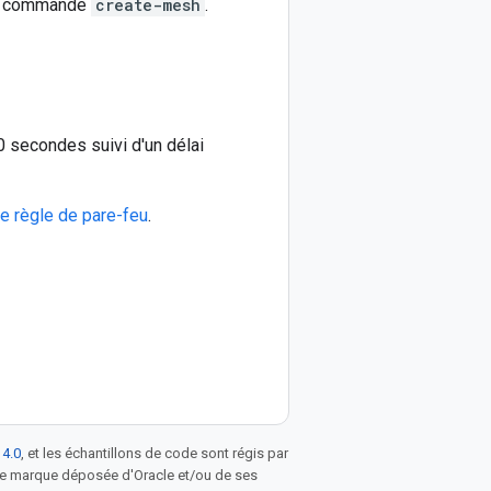
 la commande
create-mesh
.
10 secondes suivi d'un délai
e règle de pare-feu
.
 4.0
, et les échantillons de code sont régis par
une marque déposée d'Oracle et/ou de ses