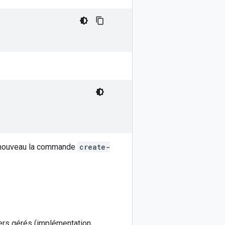
à nouveau la commande
create-
sters gérés (implémentation