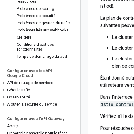
ressources
istiod).
Problèmes de scaling
Problèmes de sécurité
Le plan de contr
Problèmes de gestion du trafic
suivantes peuven
Problèmes liés aux webhooks
Le cluster
CNI géré
Conditions d'état des
Le cluster
fonctionnalités
Temps de démarrage du pod
Le cluster
plan de co
Configurer avec les API
Google Cloud
Étant donné qu'u
API de routage de services
utilisateurs verr
Gérer le trafic
Dans l'interface 
Observabilité
istio_contro
Ajouter la sécurité du service
Vérifiez s'il exi
Configurer avec l'API Gateway
Aperçu
Pour résoudre ce
Préparer la passerelle pour le réseau