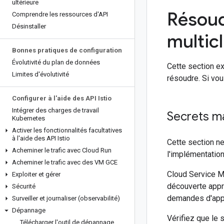
ultérieure
Résoud
Comprendre les ressources d'API
Désinstaller
multic
Bonnes pratiques de configuration
Évolutivité du plan de données
Cette section e
Limites d'évolutivité
résoudre. Si vo
Configurer à l'aide des API Istio
Intégrer des charges de travail
Secrets m
Kubernetes
Activer les fonctionnalités facultatives
à l'aide des API Istio
Cette section ne
Acheminer le trafic avec Cloud Run
l'implémentation
Acheminer le trafic avec des VM GCE
Cloud Service M
Exploiter et gérer
découverte appro
Sécurité
demandes d'appel
Surveiller et journaliser (observabilité)
Dépannage
Vérifiez que le 
Télécharger l'outil de dépannage