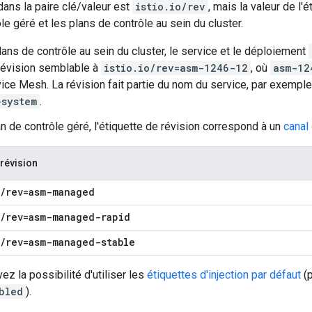
 dans la paire clé/valeur est
istio.io/rev
, mais la valeur de l'
ôle géré et les plans de contrôle au sein du cluster.
lans de contrôle au sein du cluster, le service et le déploiement
 révision semblable à
istio.io/rev=asm-1246-12
, où
asm-12
ice Mesh. La révision fait partie du nom du service, par exemple
-system
.
an de contrôle géré, l'étiquette de révision correspond à un
canal
 révision
/
rev=asm-managed
/
rev=asm-managed-rapid
/
rev=asm-managed-stable
ez la possibilité d'utiliser les
étiquettes d'injection par défaut
(p
bled
).