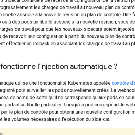
s sidecar continuent de recevoir la configuration de la version p
ogressivement les charges de travail au nouveau plan de contrôl
libellé associé à la nouvelle révision du plan de contrôle. Une 
ou à des pods un libellé associé à la nouvelle révision, vous 
harges de travail pour que les nouveaux sidecars soient injecté
de recevoir leur configuration à partir du nouveau plan de contr
t effectuer un rollback en associant les charges de travail au pl
onctionne l'injection automatique ?
matique utilise une fonctionnalité Kubernetes appelée
contrôle d
registré pour surveiller les pods nouvellement créés. Le webhoo
aces de noms de sorte qu'il ne corresponde qu'aux pods en cou
portant un libellé particulier. Lorsqu'un pod correspond, le we
ni par le plan de contrôle pour obtenir une nouvelle configuration 
t les volumes nécessaires à l'exécution du side-car.