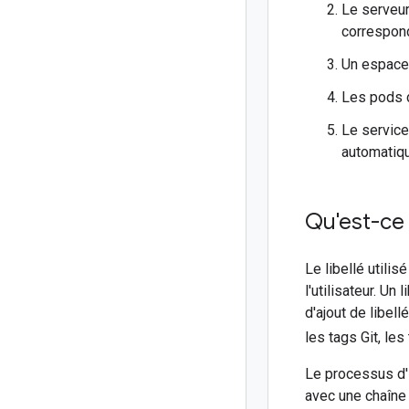
Le serveu
correspon
Un espace
Les pods 
Le servic
automatiqu
Qu'est-ce 
Le libellé utili
l'utilisateur. Un
d'ajout de libel
les tags Git, le
Le processus d'i
avec une chaîne 