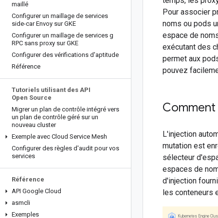
temps, les proxy
maillé
Pour associer pr
Configurer un maillage de services
noms ou pods un 
side-car Envoy sur GKE
espace de noms 
Configurer un maillage de services g
RPC sans proxy sur GKE
exécutant des c
Configurer des vérifications d'aptitude
permet aux pods 
Référence
pouvez facilemen
Tutoriels utilisant des API
Open Source
Comment f
Migrer un plan de contrôle intégré vers
un plan de contrôle géré sur un
nouveau cluster
L'injection auto
Exemple avec Cloud Service Mesh
mutation est en
Configurer des règles d'audit pour vos
services
sélecteur d'esp
espaces de noms 
Référence
d'injection four
API Google Cloud
les conteneurs e
asmcli
Exemples