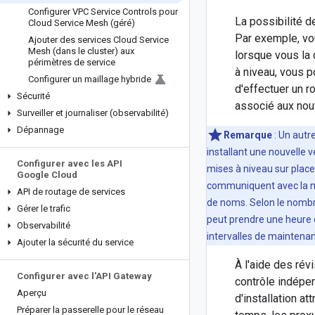
Configurer VPC Service Controls pour
La possibilité de
Cloud Service Mesh (géré)
Par exemple, vou
Ajouter des services Cloud Service
Mesh (dans le cluster) aux
lorsque vous la 
périmètres de service
à niveau, vous p
Configurer un maillage hybride
d'effectuer un r
Sécurité
associé aux nou
Surveiller et journaliser (observabilité)
Dépannage
Remarque
:
Un autre
installant une nouvelle 
Configurer avec les API
mises à niveau sur place s
Google Cloud
communiquent avec la no
API de routage de services
de noms. Selon le nombr
Gérer le trafic
peut prendre une heure o
Observabilité
intervalles de maintena
Ajouter la sécurité du service
À l'aide des rév
Configurer avec l'API Gateway
contrôle indépen
Aperçu
d'installation a
Préparer la passerelle pour le réseau