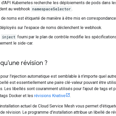
r d'API Kubernetes recherche les déploiements de pods dans l
dent au webhook
namespaceSelector
.
 de noms est étiqueté de manière à être mis en correspondanc
déployés sur l'espace de noms déclenchent le webhook.
e
inject
fourni par le plan de contrôle modifie les spécification
ement le side-car.
qu'une révision ?
sé pour l'injection automatique est semblable à n'importe quel autr
 libellé est essentiellement une paire clé-valeur pouvant être utili
lés. Les libellés sont couramment utilisés pour l'ajout de tags et 
s tags Docker et les
révisions Knative
.
nstallation actuel de Cloud Service Mesh vous permet d'étiqueter
de révision. Le programme d'installation attribue un libellé de ré