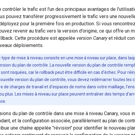
 contrôler le trafic est l'un des principaux avantages de l'utilisa
s pouvez transférer progressivement le trafic vers une nouvelle
déployez pour la première fois en production. Si vous rencontr
ouvez revenir au trafic vers la version d'origine, ce qui offre un 
ollback. Cette procédure est appelée
version Canary
et réduit co
veaux déploiements.
 type de mise à niveau consiste en une
mise à niveau sur place
, dans la
version du plan de contrôle. La nouvelle version du plan de contrôle re
ont risquées, car le rollback peut être difficile en cas d'échec. Pour réinj
uvelle version du plan de contrôle, vous devez redémarrer toutes les c
e de charges de travail et d'espaces de noms dans votre maillage, l'e
u plus. Les mises à niveau sur place peuvent entraîner des temps d'arrê
nce.
isions du plan de contrôle dans une mise à niveau Canary, vous i
dant, et la configuration associée, parallèlement au plan de con
ttribue une chaîne appelée "révision" pour identifier le nouveau pl