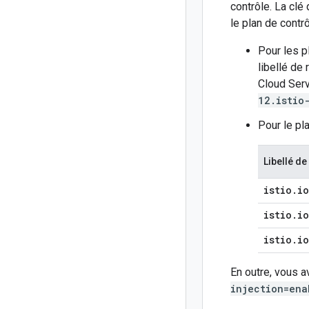
contrôle. La clé
le plan de contr
Pour les p
libellé de
Cloud Serv
12.istio
Pour le pl
Libellé de
istio
.
io
istio
.
io
istio
.
io
En outre, vous av
injection=ena