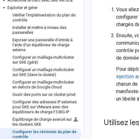
Acheminer le trafic avec des VM GCE
Exploiter et gérer
Vous allez 
Vérifier l'implémentation du plan de
configurer
contrôle
chargés de
Installer et mettre à niveau des
passerelles
Ensuite, 
Exposer une passerelle d'entrée à
communicat
l'aide d'un équilibreur de charge
externe
contrôle po
Configurer un maillage multicluster
de données
sur GKE (géré)
Pour déplo
Configurer un maillage multicluster
sur GKE (dans le cluster)
injection 
Configurer un maillage multicluster
chacun de 
en dehors de Google Cloud
manifestes
Ouvrir des ports sur un cluster privé
un libellé
Configurer des adresses IP externes
pour GKE sur VMware avec des
équilibreurs de charge F5 BIG-IP
Équilibrage de charge avancé sur
Utilisez l
les clusters GKE
Configurer les révisions du plan de
contrôle