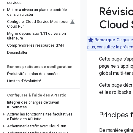
services
Révisi
Mettre à niveau un plan de contrôle
dans un cluster
Cloud 
Configurer Cloud Service Mesh pour
Cloud Run
Migrer depuis Istio 1
.
11 ou version
ultérieure
Remarque
:Ce guide
Comprendre les ressources d'API
plus, consultez la
présen
Désinstaller
Cette page s'ap
page ne s'appliq
Bonnes pratiques de configuration
global multi-ten
Évolutivité du plan de données
Limites d'évolutivité
Cette page décr
et les rollbacks
Configurer à l'aide des API Istio
Intégrer des charges de travail
Kubernetes
Principes 
Activer les fonctionnalités facultatives
à l'aide des API Istio
Acheminer le trafic avec Cloud Run
De manière géné