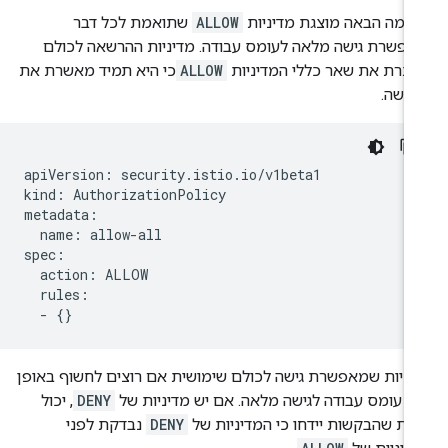
וגמה הבאה מוצגת מדיניות
ALLOW
שתואמת לכל דבר
אפשרת גישה מלאה לעומס עבודה. מדיניות ההרשאה לכולם
יתרת את שאר כללי המדיניות
ALLOW
כי היא תמיד מאשרת את
קשה.
apiVersion: security.istio.io/v1beta1

kind: AuthorizationPolicy

metadata:

  name: allow-all

spec:

  action: ALLOW

  rules:

יניות שמאפשרת גישה לכולם שימושית אם רוצים לחשוף באופן
ני עומס עבודה לגישה מלאה. אם יש מדיניות של
DENY
, יכול
יות שהבקשות יידחו כי המדיניות של
DENY
נבדקת לפני