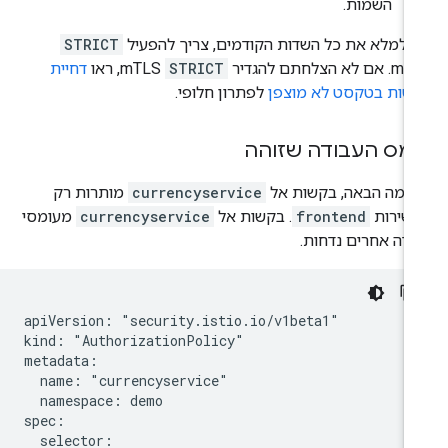
השמות.
י למלא את כל השדות הקודמים, צריך להפעיל
STRICT
 לא הצלחתם להגדיר
STRICT
mTLS, ראו
דחיית
שות בטקסט לא מוצפן
לפתרון חלופי.
מס העבודה שזוהה
וגמה הבאה, בקשות אל
currencyservice
מותרות רק
שירות
frontend
. בקשות אל
currencyservice
מעומסי
ודה אחרים נדחות.
apiVersion: "security.istio.io/v1beta1"

kind: "AuthorizationPolicy"

metadata:

  name: "currencyservice"

  namespace: demo

spec:

  selector:
