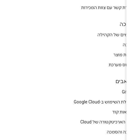
צירת קשר עם צוות המכירות
יכה
רומים של הקהילה
יכה
רות מוצר
טוס מערכת
אבים
GitH
לת השימוש ב-Google Cloud
גמאות קוד
ז הארכיטקטורה של Cloud
רכה והסמכה