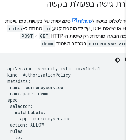
קרת גישה בפעולת בקשה
שר לשלוט בגישה ל
פעולות
ספציפיות של בקשות, כמו שיטות
אות TCP, על ידי הוספת קטע
to
מתחת ל-
rules
.
וגמה הבאה, מותרות רק שיטות ה-HTTP‏
GET
ו-
POST
currencyservice
במרחב השמות
demo
.
apiVersion: security.istio.io/v1beta1

kind: AuthorizationPolicy

metadata:

 name: currencyservice

 namespace: demo

spec:

 selector:

   matchLabels:

     app: currencyservice

 action: ALLOW

 rules:

 - to:
