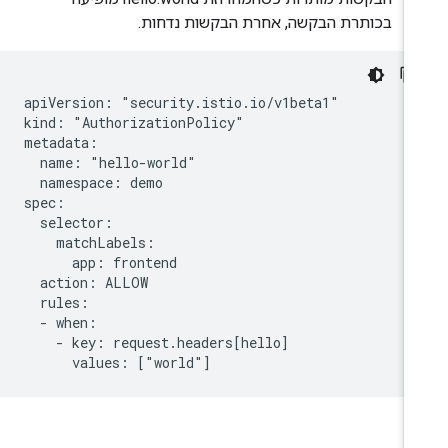
בכותרת הבקשה, אחרת הבקשות נדחות.
apiVersion: "security.istio.io/v1beta1"

kind: "AuthorizationPolicy"

metadata:

  name: "hello-world"

  namespace: demo

spec:

  selector:

    matchLabels:

      app: frontend

  action: ALLOW

  rules:

  - when:

    - key: request.headers[hello]
