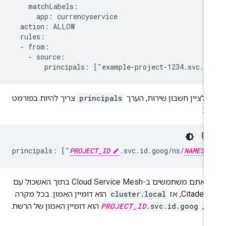
    matchLabels:

      app: currencyservice

  action: ALLOW

  rules:

  - from:

    - source:

י לציין חשבון שירות, הערך
principals
צריך להיות בפורמט
א:
principals: ["
PROJECT_ID
.svc.id.goog/ns/
NAMESP
אם אתם משתמשים ב-Cloud Service Mesh בתוך האשכול עם
Citadel, אז
cluster.local
הוא דומיין האמון. בכל מקרה
ר,
.svc.id.goog
PROJECT_ID
הוא דומיין האמון של הרשת.