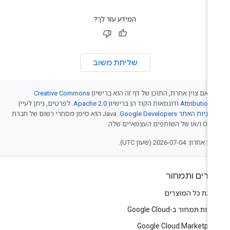
המידע עזר לך?
שליחת משוב
 אם צוין אחרת, התוכן של דף זה הוא ברישיון
Creative Commons
Attribution 
ודוגמאות הקוד הן ברישיון
Apache 2.0
. לפרטים, ניתן לעיין
יניות האתר Google Developers‏
.‏ Java הוא סימן מסחרי רשום של חברת
של השותפים העצמאיים שלה.
אחרון: 2026-07-04 (שעון UTC).
צרים ותמחור
צגת כל המוצרים
יות תמחור ב-Google Cloud
Google Cloud Marketpla