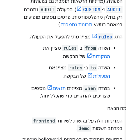
הפעולה. (מדיניות הרשאות תומכת גם בפעולות
AUDIT
ו-
CUSTOM
). הפעולה
AUDIT
נתמכת
רק בחלק מהפלטפורמות. פרטים נוספים מופיעים
במאמר בנושא
תכונות נתמכות
.)
התג
rules
מציין מתי להפעיל את הפעולה.
השדה
from
ב-
rules
מציין את
המקורות
של הבקשה.
השדה
to
ב-
rules
מציין את
הפעולות
של הבקשה.
בשדה
when
מציינים
תנאים
נוספים
שצריכים להתקיים כדי שהכלל יחול.
וגמה הבאה:
המדיניות חלה על בקשות לשירות
frontend
במרחב השמות
demo
.
הבקשות מותרות כשהמחרוזת hello:world מופיעה