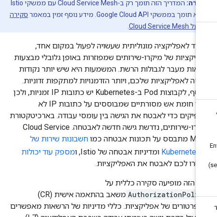
ערה:
המדריך הזה תומך רק ב-Cloud Service Mesh עם ממשקי Istio
סקירה
Cloud Service
.
יגוד לאפליקציה מונוליתית שעשויה לפעול במקום אחד,
ליקציות של מיקרו-שירותים שמפוזרות באופן גלובלי מבצעות
יאות מעבר לגבולות הרשת. המשמעות היא שיש יותר נקודות
יסה לאפליקציות שלכם, ויותר הזדמנויות למתקפות זדוניות.
בנוסף, לקבוצות Pod ב-Kubernetes יש כתובות IP זמניות, ולכן
כללי חומת אש מסורתיים שמבוססים על כתובות IP לא
פיקים כדי לאבטח את הגישה בין עומסי עבודה. בארכיטקטורת
מיקרו-שירותים, נדרשת גישה חדשה לאבטחה. ‫Cloud Service
ס על תכונות אבטחה כמו
חשבונות שירות של
Kubernetes
ומדיניות אבטחה של Istio, ו
מספק עוד יכולות
עזרו לכם לאבטח את האפליקציות.
ף הזה מופיעה סקירה כללית על
AuthorizationPolic
משאב בהתאמה אישית (CR)
ופרטורים של אפליקציות. כללי מדיניות של הרשאות מאפשרים