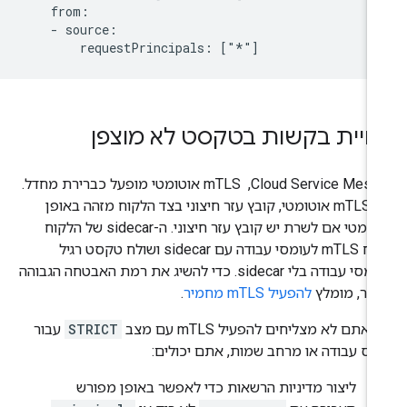
    from:

    - source:

חיית בקשות בטקסט לא מוצפן
ב-Cloud Service Mesh, ‏ mTLS אוטומטי מופעל כברירת מחדל.
עם mTLS אוטומטי, קובץ עזר חיצוני בצד הלקוח מזהה באופן
אוטומטי אם לשרת יש קובץ עזר חיצוני. ה-sidecar של הלקוח
שולח mTLS לעומסי עבודה עם sidecar ושולח טקסט רגיל
לעומסי עבודה בלי sidecar. כדי להשיג את רמת האבטחה הגבוהה
ותר, מומלץ
להפעיל mTLS מחמיר
.
אתם לא מצליחים להפעיל mTLS עם מצב
STRICT
עבור
מס עבודה או מרחב שמות, אתם יכולים:
ליצור מדיניות הרשאות כדי לאפשר באופן מפורש