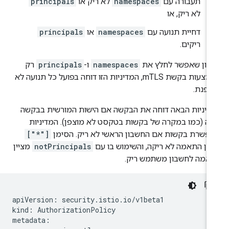
תעבורה עם
namespaces
לא ריק או
principals
לא ריק, או
דחיית תנועה עם
namespaces
או
principals
ריקים.
יוון שאפשר לחלץ את
namespaces
ו-
principals
רק
באמצעות בקשת mTLS, המדיניות הזו דוחה בפועל כל תנועה לא
צפנת.
דיניות הבאה דוחה את הבקשה אם הישות המורשית בבקשה
קה (כמו במקרה של בקשות בטקסט לא מוצפן). המדיניות
פשרת בקשות אם החשבון הראשי לא ריק. הסימן
["*"]
יין התאמה לא ריקה, והשימוש בו עם
notPrincipals
מציין
אמה לחשבון משתמש ריק.
apiVersion: security.istio.io/v1beta1

kind: AuthorizationPolicy

metadata:
