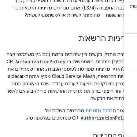
להפעיל בקרת גישה בעומסי עבודה בשכבת האפליקציה (L7)
ובשכבת התעבורה (L3/4). אתם מגדירים מדיניות הרשאות כדי
יין הרשאות – מה מותר לשירות או למשתמש לעשות?
דיניות הרשאות
רירת מחדל, בקשות בין שירותים ברשת (וגם בין משתמשי קצה
ירותים) מותרות. משתמשים ב-
AuthorizationPolicy
CR
י להגדיר מדיניות מפורטת לעומסי העבודה. אחרי שמחילים את
מדיניות ההרשאות, Cloud Service Mesh מפיץ אותה ל-sidecar
proxies. כשבקשות מגיעות לעומס עבודה, שרת ה-proxy מסוג
בץ עזר חיצוני בודק את מדיניות ההרשאות כדי לקבוע אם לאשר
 לדחות את הבקשה.
אמר
תכונות נתמכות
מפורטים השדות של
AuthorizationPolic
CR שנתמכים בפלטפורמה.
קף המדיניות