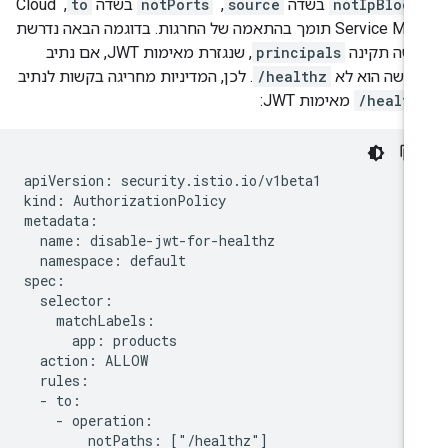
notIpBlock
בשדה
source
, ‏
notPorts
בשדה
to
, ‏ Cloud
Service Mesh תומך בהתאמה של החרגות. בדוגמה הבאה נדרשת
שה תקינה
principals
, שנגזרת מאימות JWT, אם נתיב
קשה הוא לא
/healthz
. לכן, המדיניות מחריגה בקשות לנתיב
/health
מאימות JWT:
apiVersion: security.istio.io/v1beta1

kind: AuthorizationPolicy

metadata:

  name: disable-jwt-for-healthz

  namespace: default

spec:

  selector:

    matchLabels:

      app: products

  action: ALLOW

  rules:

  - to:

    - operation:

        notPaths: ["/healthz"]
