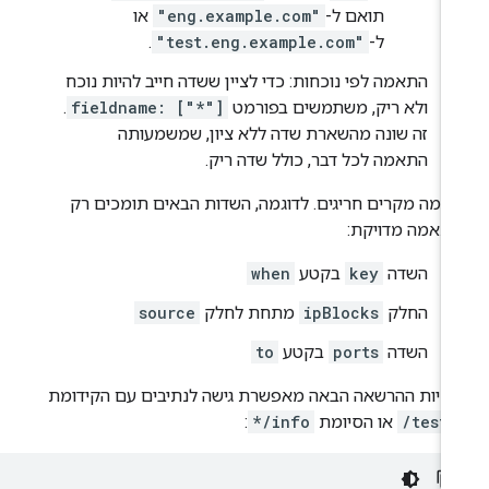
תואם ל-
"eng.example.com"
או
ל-
"test.eng.example.com"
.
התאמה לפי נוכחות: כדי לציין ששדה חייב להיות נוכח
ולא ריק, משתמשים בפורמט
fieldname: ["*"]
.
זה שונה מהשארת שדה ללא ציון, שמשמעותה
התאמה לכל דבר, כולל שדה ריק.
 כמה מקרים חריגים. לדוגמה, השדות הבאים תומכים רק
תאמה מדויקת:
השדה
key
בקטע
when
החלק
ipBlocks
מתחת לחלק
source
השדה
ports
בקטע
to
יניות ההרשאה הבאה מאפשרת גישה לנתיבים עם הקידומת
/test/
או הסיומת
*/info
: