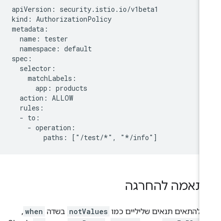
apiVersion: security.istio.io/v1beta1

kind: AuthorizationPolicy

metadata:

  name: tester

  namespace: default

spec:

  selector:

    matchLabels:

      app: products

  action: ALLOW

  rules:

  - to:

    - operation:

תאמה להחרגה
י להתאים תנאים שליליים כמו
notValues
בשדה
when
,‏