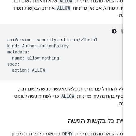
וגמה הבאה מוצגת מדיניות
ALLOW
שלא תואמת לשום דבר.
רירת מחדל, אם אין מדיניות
ALLOW
אחרת, הבקשות תמיד
חות
.
apiVersion: security.istio.io/v1beta1

kind: AuthorizationPolicy

metadata:

  name: allow-nothing

spec:

מלץ להתחיל עם מדיניות שלא מאפשרת גישה לשום דבר,
הוסיף בהדרגה עוד מדיניות
ALLOW
כדי לפתוח גישה לעומס
ודה.
יית כל בקשות הגישה
וגמה הבאה מוצגת מדיניות
DENY
שתואמת לכל דבר. מכיוון