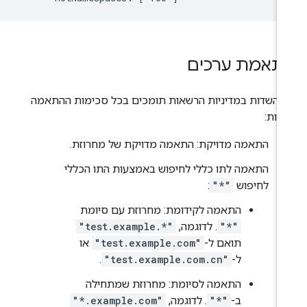
תאמת ערכים
ב השדות במדיניות הרשאות תומכים בכל סכימות ההתאמה
אות:
התאמה מדויקת: התאמה מדויקת של מחרוזת.
התאמה לתו כללי לחיפוש באמצעות התו הכללי
לחיפוש
"*"
:
התאמה לקידומת: מחרוזת עם סיומת
"*"
. לדוגמה,
"test.example.*"
תואם ל-
"test.example.com"
או
ל-
"test.example.com.cn"
.
התאמה לסיומת: מחרוזת שמתחילה
ב-
"*"
. לדוגמה,
"*.example.com"