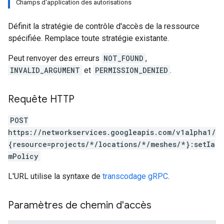
Champs d'application des autorisations
Définit la stratégie de contrôle d'accès de la ressource
spécifiée. Remplace toute stratégie existante.
Peut renvoyer des erreurs
NOT_FOUND
,
INVALID_ARGUMENT
et
PERMISSION_DENIED
.
Requête HTTP
POST
https://networkservices.googleapis.com/v1alpha1/
{resource=projects/*/locations/*/meshes/*}:setIa
mPolicy
L'URL utilise la syntaxe de
transcodage gRPC
.
Paramètres de chemin d'accès