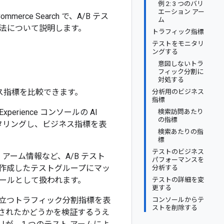
例 2: 3 つのバリ
エーション アー
Commerce Search で、A/B テス
ム
法について説明します。
トラフィック指標
テストをモニタリ
ングする
意図しないトラ
フィック分割に
対処する
ビジネス指標を比較できます。
分析用のビジネス
指標
xperience コンソールの AI
検索訪問あたり
の指標
ニタリングし、ビジネス指標を表
検索あたりの指
標
テストのビジネス
アーム情報など、A/B テスト
パフォーマンスを
に作成したテストグループにマッ
分析する
ールとして扱われます。
テストの詳細を変
更する
役立つトラフィック分割指標を表
コンソールからテ
ストを削除する
入されたかどうかを検証するうえ