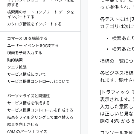
で重要です。た
リアルタイムのユーザー イベントを記
録する
って提供され、
検索用のオートコンプリート データを
インポートする
各テストには [
カタログ情報をインポートする
カテゴリは次に
検索あた
コマース UI を構築する
ユーザー イベントを実装する
検索あた
検索を予測入力する
動的検索
指標の一覧につ
クエリ拡張
各ビジネス指標
サービス構成について
れます。集計さ
サービス提供コントロールについて
[トラフィック
パーソナライズと関連性
表示されます。
サービス構成を作成する
入力した意図し
サービス提供コントロールを作成する
は正しいと見な
結果をフィルタリングして並べ替える
際の 45% か
結果を向上させる
CRM のパーソナライズ
コンソールを使