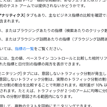
とえば、注目すべき一般的な問題は、あるクエリまたはカテゴリ
別のテスト アームでは提供されないかどうかです。
アナリティクス
] タブもあり、主なビジネス指標の比較を確認で
含まれます。
り、またはブラウジングあたりの指標（検索あたりのクリック
り、またはブラウジング訪問あたりの指標（ブラウジング訪問
いては、
指標の一覧
をご覧ください。
には、生の値、ベースライン コントロールと比較した相対リフト
れた指標と日付別の指標の両方を表示できます。
 モニタリング] タブには、意図しないトラフィック分割が発生
意図しないトラフィック分割は、実際のトラフィック分割の割
た分割の割合を比較することで判断されます。相対差が 10% 
されます。たとえば、トラフィックが 2 つのアームに均等に
ら 55% の分割が意図される範囲内になります。
用して、複数のテストを同時にモニタリングできます。