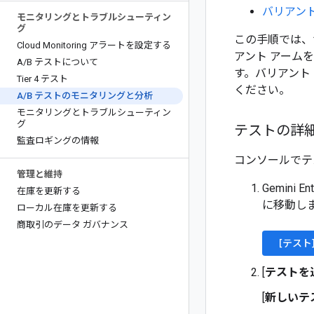
バリアン
モニタリングとトラブルシューティン
グ
この手順では、
Cloud Monitoring アラートを設定する
アント アームを、Gem
A
/
B テストについて
す。バリアント
Tier 4 テスト
ください。
A
/
B テストのモニタリングと分析
モニタリングとトラブルシューティン
グ
テストの詳
監査ロギングの情報
コンソールでテ
管理と維持
Gemini En
在庫を更新する
に移動し
ローカル在庫を更新する
商取引のデータ ガバナンス
[テスト
[
テストを
[
新しいテ