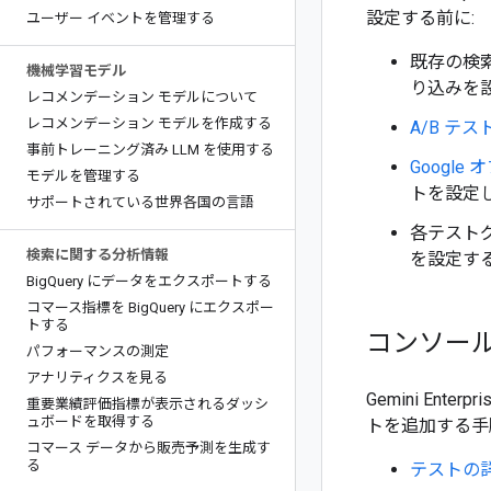
設定する前に:
ユーザー イベントを管理する
既存の検索
機械学習モデル
り込みを
レコメンデーション モデルについて
レコメンデーション モデルを作成する
A/B テ
事前トレーニング済み LLM を使用する
Google
モデルを管理する
トを設定
サポートされている世界各国の言語
各テスト
検索に関する分析情報
を設定する
Big
Query にデータをエクスポートする
コマース指標を Big
Query にエクスポー
トする
コンソー
パフォーマンスの測定
アナリティクスを見る
Gemini Ente
重要業績評価指標が表示されるダッシ
ュボードを取得する
トを追加する手
コマース データから販売予測を生成す
る
テストの