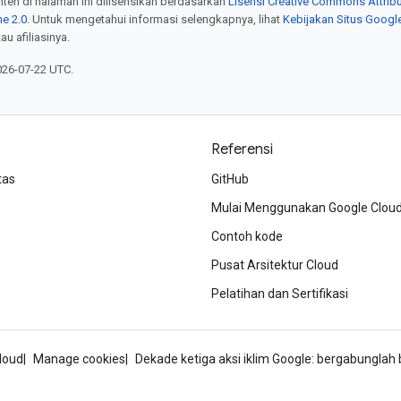
onten di halaman ini dilisensikan berdasarkan
Lisensi Creative Commons Attribu
e 2.0
. Untuk mengetahui informasi selengkapnya, lihat
Kebijakan Situs Googl
au afiliasinya.
026-07-22 UTC.
Referensi
tas
GitHub
Mulai Menggunakan Google Clou
Contoh kode
Pusat Arsitektur Cloud
Pelatihan dan Sertifikasi
loud
Manage cookies
Dekade ketiga aksi iklim Google: bergabungla