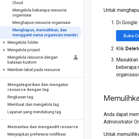
Cloud
Untuk menghapus 
Mengelola beberapa resource
organisasi
Di Google
Menghapus resource organisasi
Menghapus
,
memulihkan
,
dan
mengganti nama organisasi mandiri
Buka Or
Mengelola folder
Klik
Delet
Mengelola project
Mengelola resource dengan
Masukkan O
batasan kustom
beberapa m
Memberi label pada resource
organisasi
Mengategorikan dan mengatur
resource dengan tag
Memulihka
Ringkasan tag
Membuat dan mengelola tag
Layanan yang mendukung tag
Anda dapat memu
Administrator O
Memantau dan mengaudit resource
Untuk memulihkan
Menyiapkan preferensi notifikasi