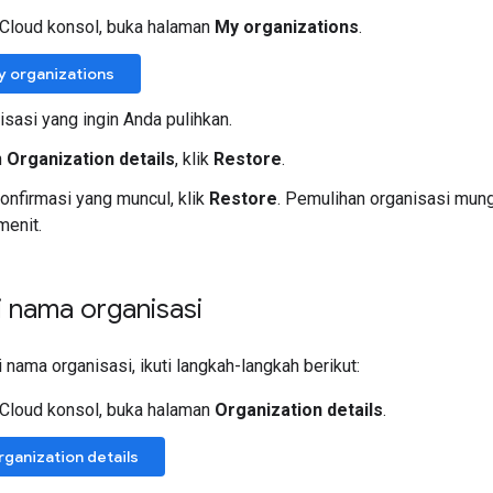
 Cloud konsol, buka halaman
My organizations
.
y organizations
nisasi yang ingin Anda pulihkan.
n
Organization details
, klik
Restore
.
konfirmasi yang muncul, klik
Restore
. Pemulihan organisasi mun
menit.
 nama organisasi
nama organisasi, ikuti langkah-langkah berikut:
 Cloud konsol, buka halaman
Organization details
.
ganization details