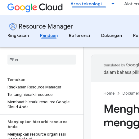
Area teknologi
Alat c
Resource Manager
Ringkasan
Panduan
Referensi
Dukungan
Re
dalam bahasa pil
Temukan
Ringkasan Resource Manager
Home
Documen
Tentang hierarki resource
Membuat hierarki resource Google
Mengh
Cloud Anda
mengga
Menyiapkan hierarki resource
Anda
Menyiapkan resource organisasi