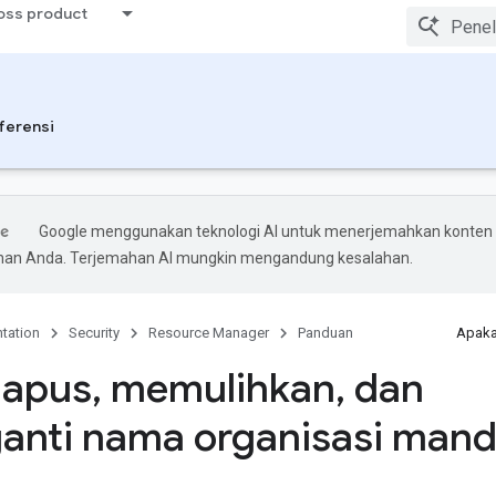
ross product
ferensi
Google menggunakan teknologi AI untuk menerjemahkan konten
ihan Anda. Terjemahan AI mungkin mengandung kesalahan.
tation
Security
Resource Manager
Panduan
Apaka
apus
,
memulihkan
,
dan
nti nama organisasi mandi