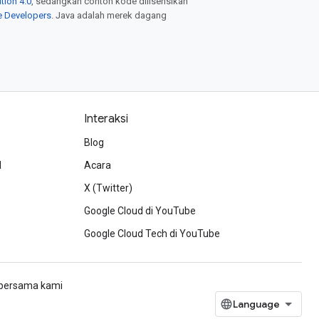
tion 4.0
, sedangkan contoh kode dilisensikan
e Developers
. Java adalah merek dagang
Interaksi
Blog
d
Acara
X (Twitter)
Google Cloud di YouTube
Google Cloud Tech di YouTube
h bersama kami