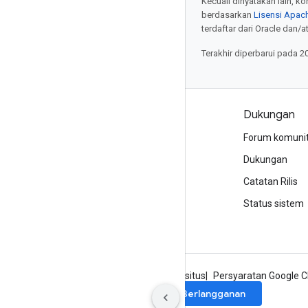
Kecuali dinyatakan lain, k
berdasarkan
Lisensi Apach
terdaftar dari Oracle dan/at
Terakhir diperbarui pada 2
Produk dan harga
Dukungan
Lihat semua produk
Forum komuni
Harga Google Cloud
Dukungan
Google Cloud Marketplace
Catatan Rilis
Hubungi bagian penjualan
Status sistem
Tentang Google
Privasi
Persyaratan situs
Persyaratan Google C
Berlangganan
Daftar ke newsletter Google Cloud