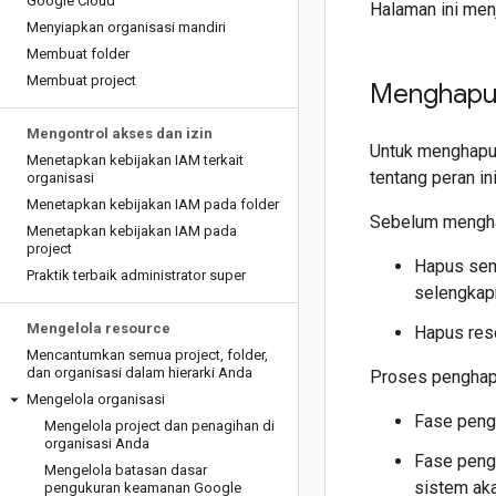
Google Cloud
Halaman ini men
Menyiapkan organisasi mandiri
Membuat folder
Membuat project
Menghapus
Mengontrol akses dan izin
Untuk menghapus
Menetapkan kebijakan IAM terkait
tentang peran ini
organisasi
Menetapkan kebijakan IAM pada folder
Sebelum menghap
Menetapkan kebijakan IAM pada
project
Hapus semu
Praktik terbaik administrator super
selengkapn
Mengelola resource
Hapus reso
Mencantumkan semua project
,
folder
,
dan organisasi dalam hierarki Anda
Proses penghapu
Mengelola organisasi
Fase peng
Mengelola project dan penagihan di
organisasi Anda
Fase pengh
Mengelola batasan dasar
sistem ak
pengukuran keamanan Google