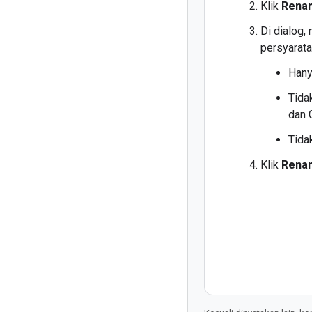
Klik
Rena
Di dialog,
persyarata
Hany
Tida
dan 
Tida
Klik
Rena