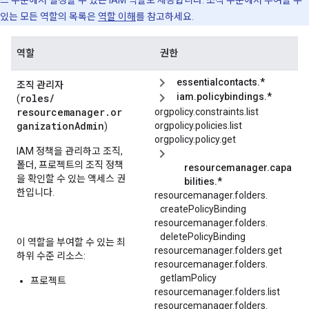
스 수준에서 설정할 수 있는 IAM 역할도 제공합니다. 조직 수준에서 부여할 수
있는 모든 역할의 목록은
역할 이해
를 참고하세요.
역할
권한
essentialcontacts.*
조직 관리자
iam.policybindings.*
roles/
(
resourcemanager.or
orgpolicy.constraints.list
ganizationAdmin
orgpolicy.policies.list
)
orgpolicy.policy.get
IAM 정책을 관리하고 조직,
폴더, 프로젝트의 조직 정책
resourcemanager.capa
을 확인할 수 있는 액세스 권
bilities.*
한입니다.
resourcemanager.
folders.
createPolicyBinding
resourcemanager.
folders.
deletePolicyBinding
이 역할을 부여할 수 있는 최
resourcemanager.folders.get
하위 수준 리소스:
resourcemanager.
folders.
getIamPolicy
프로젝트
resourcemanager.folders.list
resourcemanager.
folders.