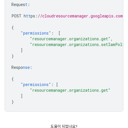
Reques
t
:
POST
h
tt
ps
:
//cloudresourcemanager.googleapis.com/v
{
"permissions"
:
[
"resourcemanager.organizations.get"
,
"resourcemanager.organizations.setIamPolic
]
}
Respo
nse
:
{
"permissions"
:
[
"resourcemanager.organizations.get"
]
}
도움이 되었나요?