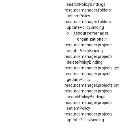
searchPolicyBindings
resourcemanager.
folders.
setIamPolicy
resourcemanager.
folders.
updatePolicyBinding
resourcemanager.
organizations.*
resourcemanager.
projects.
createPolicyBinding
resourcemanager.
projects.
deletePolicyBinding
resourcemanager.projects.get
resourcemanager.
projects.
getIamPolicy
resourcemanager.projects.list
resourcemanager.
projects.
searchPolicyBindings
resourcemanager.
projects.
setIamPolicy
resourcemanager.
projects.
updatePolicyBinding