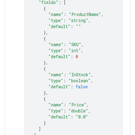
"fields"
:
[
{
"name"
:
"ProductName"
,
"type"
:
"string"
,
"default"
:
""
},
{
"name"
:
"SKU"
,
"type"
:
"int"
,
"default"
:
0
},
{
"name"
:
"InStock"
,
"type"
:
"boolean"
,
"default"
:
false
},
{
"name"
:
"Price"
,
"type"
:
"double"
,
"default"
:
"0.0"
}
]
}