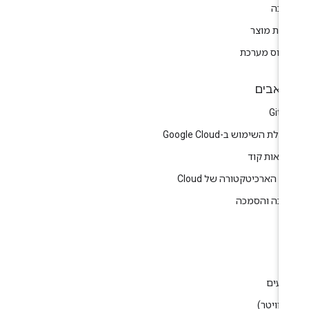
יכה
רות מוצר
טוס מערכת
אבים
GitH
לת השימוש ב-Google Cloud
גמאות קוד
ז הארכיטקטורה של Cloud
רכה והסמכה
ין
וג
רועים