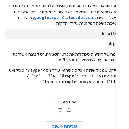
ודעת שגיאה שמוצגת למפתחים, שצריכה להיות באנגלית. כל הודעת
גיאה שמוצגת למשתמש צריכה להיות מותאמת לשפה המקומית
google.rpc.Status.details
להישלח בשדה
, או להיות
ותאמת לשפה המקומית על ידי הלקוח.
details[
objec
שימה של הודעות שכוללות את פרטי השגיאה. יש קבוצה משותפת
ל סוגי הודעות לשימוש בממשקי API.
"@type"
ובייקט שמכיל שדות מכל סוג שהוא. שדה נוסף
מכיל URI
{ "id": 1234, "@type":
מזהה את הסוג. לדוגמה:
"types.example.com/standard/id" 
.
המידע עזר לך?
שליחת משוב