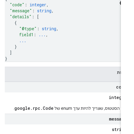
"code"
: 
integer
,
"message"
: 
string
,
"details"
: 
[
{
"@type"
: 
string
,
field1
: 
...
,
...
}
]
}
דות
cod
intege
google.rpc.Code
וד הסטטוס, שצריך להיות ערך enum של
.
messag
strin