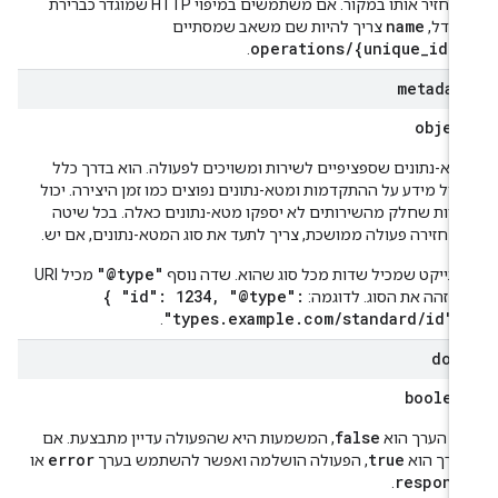
שהחזיר אותו במקור. אם משתמשים במיפוי HTTP שמוגדר כברירת
name
חדל,
צריך להיות שם משאב שמסתיים
operations/{unique_id}
-
.
metadat
objec
טא-נתונים שספציפיים לשירות ומשויכים לפעולה. הוא בדרך כלל
כיל מידע על ההתקדמות ומטא-נתונים נפוצים כמו זמן היצירה. יכול
היות שחלק מהשירותים לא יספקו מטא-נתונים כאלה. בכל שיטה
מחזירה פעולה ממושכת, צריך לתעד את סוג המטא-נתונים, אם יש.
"@type"
ובייקט שמכיל שדות מכל סוג שהוא. שדה נוסף
מכיל URI
{ "id": 1234, "@type":
מזהה את הסוג. לדוגמה:
"types.example.com/standard/id" 
.
don
boolea
false
ם הערך הוא
, המשמעות היא שהפעולה עדיין מתבצעת. אם
error
true
ערך הוא
, הפעולה הושלמה ואפשר להשתמש בערך
או
respons
.