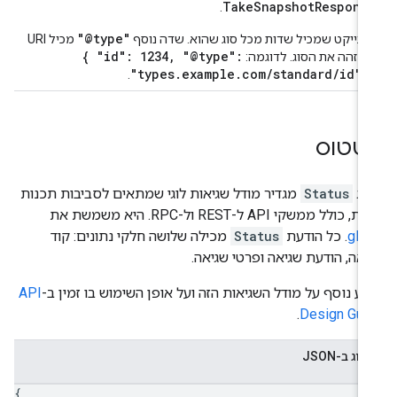
TakeSnapshotRespons
.
"@type"
ובייקט שמכיל שדות מכל סוג שהוא. שדה נוסף
מכיל URI
{ "id": 1234, "@type":
מזהה את הסוג. לדוגמה:
"types.example.com/standard/id" 
.
טטוס
וג
Status
מגדיר מודל שגיאות לוגי שמתאים לסביבות תכנות
, כולל ממשקי API ל-REST ול-RPC. היא משמשת את
gR
. כל הודעת
Status
מכילה שלושה חלקי נתונים: קוד
יאה, הודעת שגיאה ופרטי שגיאה.
דע נוסף על מודל השגיאות הזה ועל אופן השימוש בו זמין ב-
API
.
Design Gui
צוג ב-JSON
{