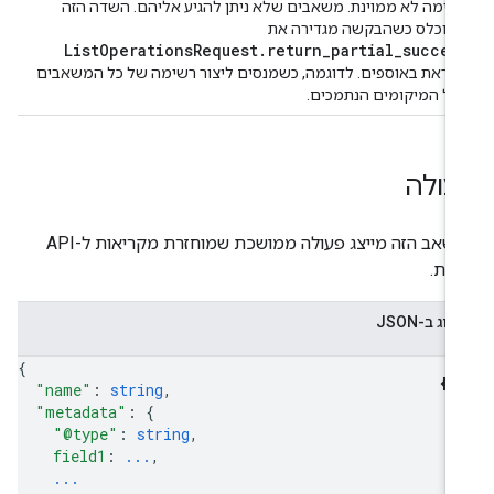
שימה לא ממוינת. משאבים שלא ניתן להגיע אליהם. השדה הזה
אוכלס כשהבקשה מגדירה את
ListOperationsRequest.return_partial_succes
קוראת באוספים. לדוגמה, כשמנסים ליצור רשימה של כל המשאבים
כל המיקומים הנתמכים.
עולה
המשאב הזה מייצג פעולה ממושכת שמוחזרת מקריאות ל-API
שת.
צוג ב-JSON
{
"name"
: 
string
,
"metadata"
: 
{
"@type"
: 
string
,
field1
: 
...
,
...