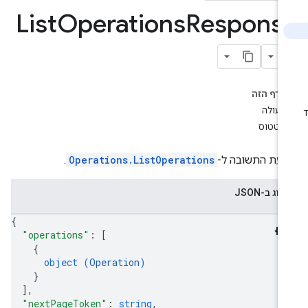
List
Operations
Respons
בדף הזה
פעולה
סטטוס
דעת התשובה ל-
Operations.ListOperations
.
צוג ב-JSON
{
"operations"
: 
[
{
object (
Operation
)
}
]
,
"nextPageToken"
: 
string
,