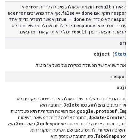
error
result
דה איחוד
. תוצאת הפעולה, שיכולה להיות
או
error
false
done
respons
חוקי. אם
==
, אף אחד מהערכים
או
true
done
respons
לא מוגדר. אם
==
, אפשר להגדיר בדיוק אחד
response
error
הערכים
או
. יכול להיות שחלק מהשירותים לא
result
ספקו את התוצאה. הערך
יכול להיות רק אחד מהבאים:
erro
object (
Status
וצאת השגיאה של הפעולה במקרה של כשל או ביטול.
respons
objec
תגובה הרגילה והמוצלחת של הפעולה. אם השיטה המקורית לא
Delete
חזירה נתונים בהצלחה, כמו
, התגובה היא
google.protobuf.Empt
. אם השיטה המקורית היא סטנדרטית
Update
Create
Ge
/
/
, התגובה צריכה להיות המשאב. בשיטות
Xxx
XxxResponse
חרות, התשובה צריכה להיות מהסוג
, כאשר
הוא
ם השיטה המקורי. לדוגמה, אם שם השיטה המקורי הוא
TakeSnapshot(
, סוג התגובה שמוסק הוא