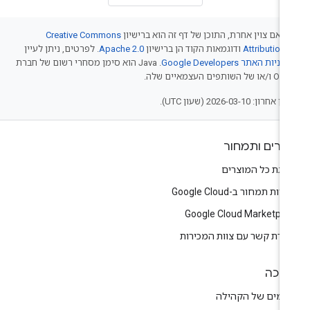
 אם צוין אחרת, התוכן של דף זה הוא ברישיון
Creative Commons
Attribution 
ודוגמאות הקוד הן ברישיון
Apache 2.0
. לפרטים, ניתן לעיין
יניות האתר Google Developers‏
.‏ Java הוא סימן מסחרי רשום של חברת
של השותפים העצמאיים שלה.
אחרון: 2026-03-10 (שעון UTC).
צרים ותמחור
צגת כל המוצרים
יות תמחור ב-Google Cloud
Google Cloud Marketpla
צירת קשר עם צוות המכירות
יכה
רומים של הקהילה