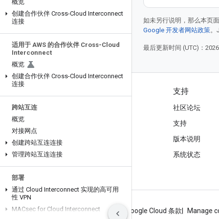
概览
创建合作伙伴 Cross-Cloud Interconnect
如未另行说明，那么本页
连接
Google 开发者网站政策
。
适用于 AWS 的合作伙伴 Cross-Cloud
最后更新时间 (UTC)：2026-
Interconnect
概览
创建合作伙伴 Cross-Cloud Interconnect
连接
产品和价格
支持
跨站互连
查看所有产品
社区论坛
概览
Google Cloud 价格
支持
对接网点
Google Cloud Marketplace
版本说明
创建跨站互连连接
管理跨站互连连接
与销售人员联系
系统状态
部署
通过 Cloud Interconnect 实现的高可用
性 VPN
MACsec for Cloud Interconnect
关于 Google
隐私权政策
网站条款
Google Cloud 条款
Manage c