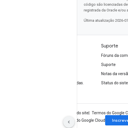
código são licenciadas d
registrada da Oracle e/ou a
Última atualização 2026-0
Produtos e preços
Suporte
Veja todos os produtos
Fóruns da com
Preços do Google Cloud
Suporte
Google Cloud Marketplace
Notas da vers
Entre em contato com a equipe de vendas.
Status do sis
Sobre o Google
Privacidade
Termos do site
Termos do Google C
Inscrev
Inscreva-se para receber a newsletter do Google Cloud