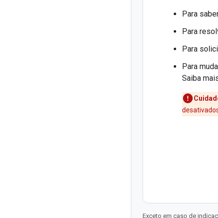
Para saber
Para resol
Para solic
Para mudar
Saiba ma
Cuidad
desativados
Exceto em caso de indicaç