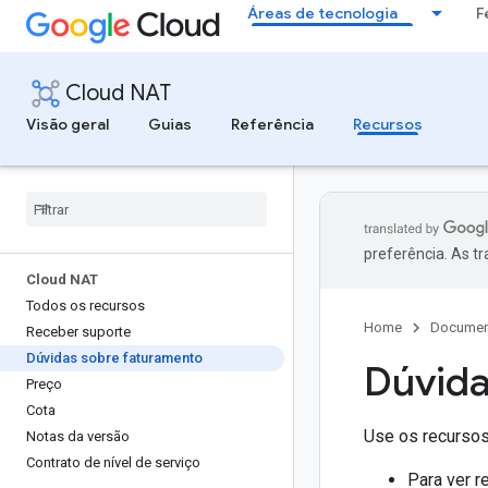
Áreas de tecnologia
F
Cloud NAT
Visão geral
Guias
Referência
Recursos
preferência. As t
Cloud NAT
Todos os recursos
Home
Documen
Receber suporte
Dúvidas sobre faturamento
Dúvida
Preço
Cota
Use os recursos
Notas da versão
Contrato de nível de serviço
Para ver r