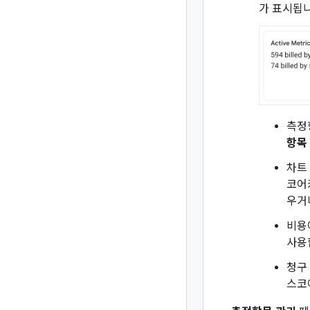
가 표시됩니
측정
항목
차트
코어
우거
비용
사용
청구
스코