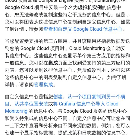
Cloud 项目添加 Compute Engine 实例，则Monitoring会在
Google Cloud 项目中安装一个名为
虚拟机实例
的信息中
心。您无法修改或复制这些特定于服务的信息中心。但是，
您可以将图表从这些信息中心复制到自定义信息中心。如需
了解详情，请参阅
查看和自定义 Google Cloud 信息中心
。
当您配置受支持的第三方应用，并且该应用将指标数据发送
到您的 Google Cloud 项目时，Cloud Monitoring 会自动安
装信息中心。这些信息中心会显示单个第三方应用的指标和
一般信息。您可以在
集成
页面上找到受支持的第三方应用的
列表。您可以复制这些信息中心，然后修改副本，还可以将
这些信息中心中的图表复制到自定义信息中心。 如需了解
详情，请参阅
管理集成
。
自定义信息中心是指您
创建
、
从一个项目复制到另一个项
目
、
从共享位置安装
或
将 Grafana 信息中心导入 Cloud
Monitoring
的信息中心。与 Google Cloud 服务的信息中心
和受支持集成的信息中心不同，自定义信息中心可让您在同
一上下文中查看和分析来自不同来源的数据。例如，您可以
创建一个显示指标数据、提醒政策和日志数据的信息中心。