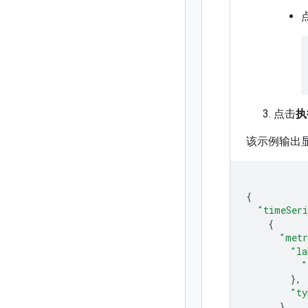
点击
执
该示例输出
{
"timeSer
{
"metr
"la
"
},
"ty
},