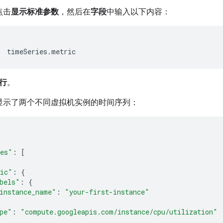
点击
显示标准参数
，然后在
字段
中输入以下内容：
行
。
显示了两个不同虚拟机实例的时间序列：
ies"
:
[
ic"
:
{
bels"
:
{
instance_name"
:
"your-first-instance"
pe"
:
"compute.googleapis.com/instance/cpu/utilization"