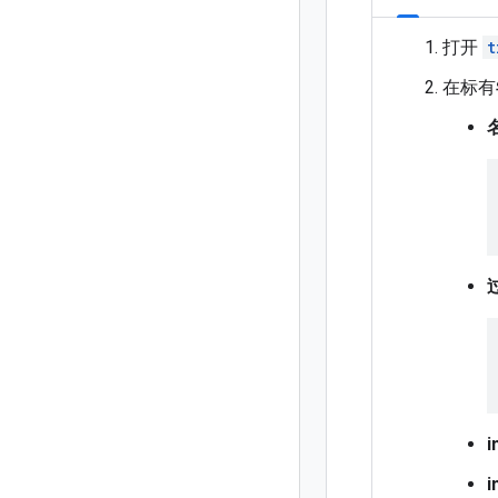
打开
t
在标有
i
i