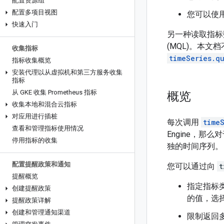
配置资源组
配置多项目视图
您可以使用 M
快速入门
另一种读取指标
(MQL)。本文档
收集指标
timeSeries.q
指标收集概览
安装代理以从虚拟机和第三方服务收集
指标
从 GKE 收集 Prometheus 指标
概览
收集本地和混合云指标
对应用进行插桩
每次调用
timeS
查看和管理指标使用情况
Engine，那
停用指标的收集
独的时间序列。
配置提醒政策和通知
您可以通过向
t
提醒概览
指定指标
创建提醒政策
的值，选
提醒政策详解
创建和管理通知渠道
限制返回