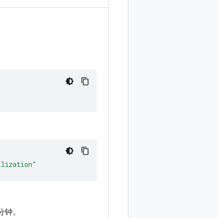
ilization"
分钟。