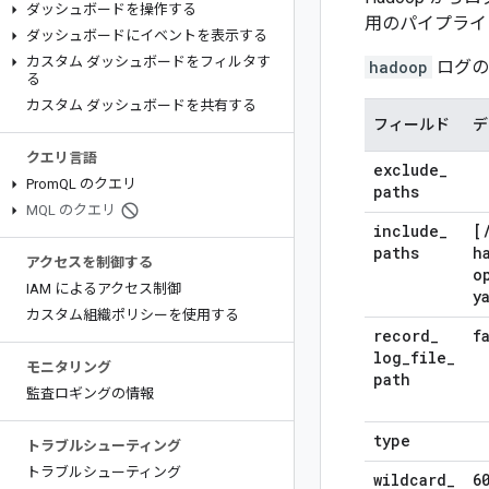
ダッシュボードを操作する
用のパイプライ
ダッシュボードにイベントを表示する
カスタム ダッシュボードをフィルタす
hadoop
ログの
る
カスタム ダッシュボードを共有する
フィールド
デ
クエリ言語
exclude
_
Prom
QL のクエリ
paths
MQL のクエリ
include
_
[
paths
h
アクセスを制御する
o
IAM によるアクセス制御
y
カスタム組織ポリシーを使用する
record
_
f
log
_
file
_
モニタリング
path
監査ロギングの情報
type
トラブルシューティング
トラブルシューティング
wildcard
_
6