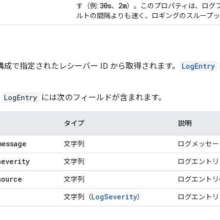
30s
2m
す（例:
、
）。このプロパティは、ログ
ルトの間隔よりも速く、ロギングのスループッ
成で指定されたレシーバー ID から取得されます。
LogEntry
の
LogEntry
には次のフィールドが含まれます。
タイプ
説明
message
文字列
ログメッセー
severity
文字列
ログエントリ
source
文字列
ログエントリの
LogSeverity
文字列（
）
ログエントリ