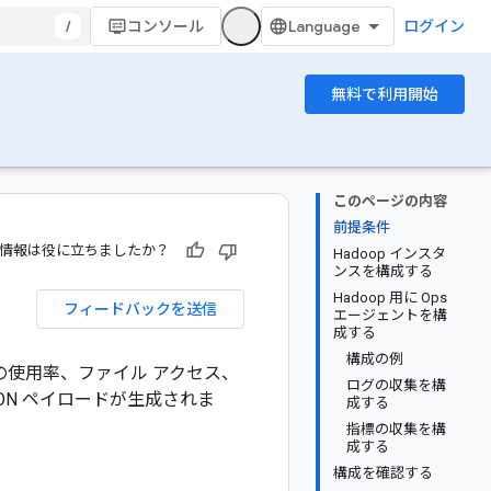
/
コンソール
ログイン
無料で利用開始
このページの内容
前提条件
情報は役に立ちましたか？
Hadoop インスタ
ンスを構成する
Hadoop 用に Ops
フィードバックを送信
エージェントを構
成する
構成の例
（容量の使用率、ファイル アクセス、
ログの収集を構
ON ペイロードが生成されま
成する
指標の収集を構
成する
構成を確認する