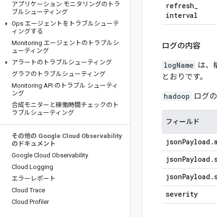
アプリケーション モニタリングのトラ
refresh
_
ブルシューティング
interval
Ops エージェントをトラブルシューテ
ィングする
Monitoring エージェントのトラブルシ
ログの内容
ューティング
アラートのトラブルシューティング
logName
は、構
グラフのトラブルシューティング
とおりです。
Monitoring API のトラブル シューティ
ング
hadoop
ログ
合成モニターと稼働時間チェックのト
ラブルシューティング
フィールド
その他の Google Cloud Observability
json
Payload
.
のドキュメント
Google Cloud Observability
json
Payload
.
Cloud Logging
json
Payload
.
エラーレポート
Cloud Trace
severity
Cloud Profiler