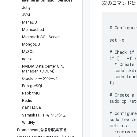
Internet Information Services
次のコマンドは
Jetty
JVM
Maria
DB
#
Configure
Memcached
Microsoft SQL Server
set
-
e
Mongo
DB
My
SQL
#
Check
if
if
[
!
-
f
/
nginx
#
Create
NVIDIA Data Center GPU
sudo
mkdi
Manager（DCGM）
sudo
touc
Oracle データベース
fi
Postgre
SQL
Rabbit
MQ
#
Create
a
Redis
sudo
cp
/
et
SAP HANA
#
Configure
Varnish HTTP キャッシュ
sudo
tee
/
e
Wild
Fly
metrics
:
Prometheus 指標を収集する
receivers