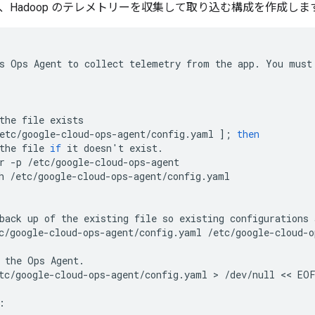
、Hadoop のテレメトリーを収集して取り込む構成を作成しま
s
Ops
Agent
to
collect
telemetry
from
the
app
.
You
must
the
file
exists
etc
/
google
-
cloud
-
ops
-
agent
/
config
.
yaml
];
then
the
file
if
it
doesn
'
t
exist
.
r
-
p
/
etc
/
google
-
cloud
-
ops
-
agent
h
/
etc
/
google
-
cloud
-
ops
-
agent
/
config
.
yaml
back
up
of
the
existing
file
so
existing
configurations
c
/
google
-
cloud
-
ops
-
agent
/
config
.
yaml
/
etc
/
google
-
cloud
-
o
the
Ops
Agent
.
tc
/
google
-
cloud
-
ops
-
agent
/
config
.
yaml
 > 
/
dev
/
null
 << 
EO
: