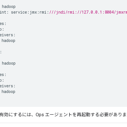
hadoop
int
:
service
:
jmx
:
rmi
:
///jndi/rmi://127.0.0.1:8004/jmxr
es
:
p
:
eivers
:
hadoop
:
hadoop
es
:
p
:
eivers
:
hadoop
有効にするには、Ops エージェントを再起動する必要がありま