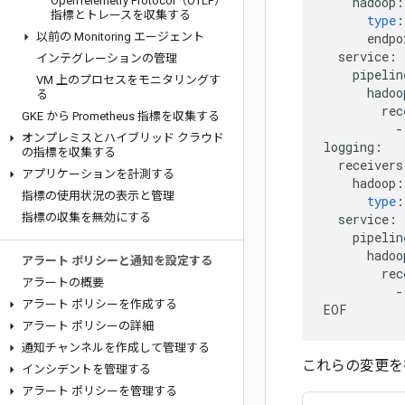
Open
Telemetry Protocol（OTLP）
hadoop
:
指標とトレースを収集する
type
:
以前の Monitoring エージェント
endpo
service
:
インテグレーションの管理
pipelin
VM 上のプロセスをモニタリングす
hadoo
る
rec
GKE から Prometheus 指標を収集する
-
オンプレミスとハイブリッド クラウド
logging
:
の指標を収集する
receivers
アプリケーションを計測する
hadoop
:
指標の使用状況の表示と管理
type
:
指標の収集を無効にする
service
:
pipelin
hadoo
アラート ポリシーと通知を設定する
rec
アラートの概要
-
アラート ポリシーを作成する
EOF
アラート ポリシーの詳細
通知チャンネルを作成して管理する
これらの変更を
インシデントを管理する
アラート ポリシーを管理する