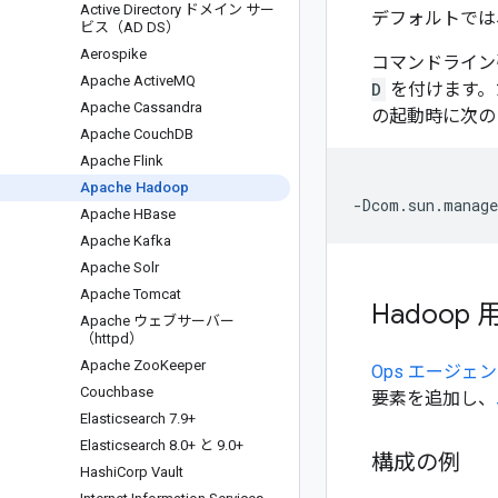
Active Directory ドメイン サー
デフォルトでは、
ビス（AD DS）
Aerospike
コマンドライン
Apache Active
MQ
D
を付けます。
Apache Cassandra
の起動時に次の
Apache Couch
DB
Apache Flink
Apache Hadoop
Apache HBase
Apache Kafka
Apache Solr
Apache Tomcat
Hadoop
Apache ウェブサーバー
（httpd）
Apache Zoo
Keeper
Ops エージェ
Couchbase
要素を追加し、
Elasticsearch 7
.
9+
Elasticsearch 8
.
0+ と 9
.
0+
構成の例
Hashi
Corp Vault