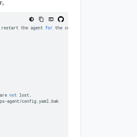
す。
restart
the
agent
for
the
configuration
to
take
effect
.
are
not
lost
.
ps
-
agent
/
config
.
yaml
.
bak
F