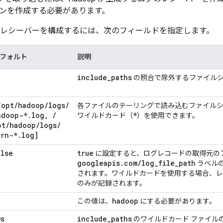
ンを作成する必要があります。
レシーバーを構成するには、次のフィールドを指定します。
フォルト
説明
include
_
paths
の照合で除外するファイルシ
/
opt
/
hadoop
/
logs
/
各ファイルのテーリングで読み込むファイル
adoop-*
.
log
,
/
*
ワイルドカード（
）を使用できます。
pt
/
hadoop
/
logs
/
arn-*
.
log]
alse
true
に設定すると、ログレコードの取得元の
googleapis
.
com
/
log
_
file
_
path
ラベル
されます。ワイルドカードを使用する場合、
のみが記録されます。
hadoop
この値は、
にする必要があります。
0s
include
_
paths
のワイルドカード ファイル