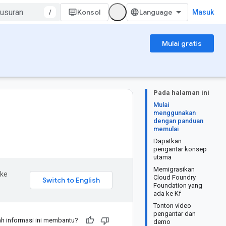
/
Konsol
Masuk
Mulai gratis
Pada halaman ini
Mulai
menggunakan
dengan panduan
memulai
Dapatkan
pengantar konsep
utama
Memigrasikan
 ke
Cloud Foundry
Foundation yang
ada ke Kf
Tonton video
pengantar dan
h informasi ini membantu?
demo