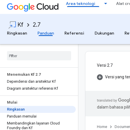
Area teknologi
Alat c
Kf
2.7
Ringkasan
Panduan
Referensi
Dukungan
Re
Versi 2.7
Menemukan Kf 2
.
7
Versi yang te
Dependensi dan arsitektur Kf
Diagram arsitektur referensi Kf
Mulai
dalam bahasa pil
Ringkasan
Panduan memulai
Membandingkan layanan Cloud
Home
Documen
Foundry dan Kf