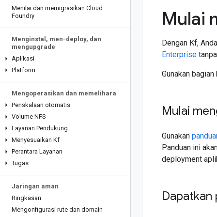
Menilai dan memigrasikan Cloud
Mulai
Foundry
Menginstal
,
men-deploy
,
dan
Dengan Kf, Anda
mengupgrade
Enterprise
tanpa
Aplikasi
Platform
Gunakan bagian 
Mengoperasikan dan memelihara
Penskalaan otomatis
Mulai men
Volume NFS
Layanan Pendukung
Gunakan
pandua
Menyesuaikan Kf
Panduan ini aka
Perantara Layanan
deployment apli
Tugas
Jaringan aman
Dapatkan 
Ringkasan
Mengonfigurasi rute dan domain