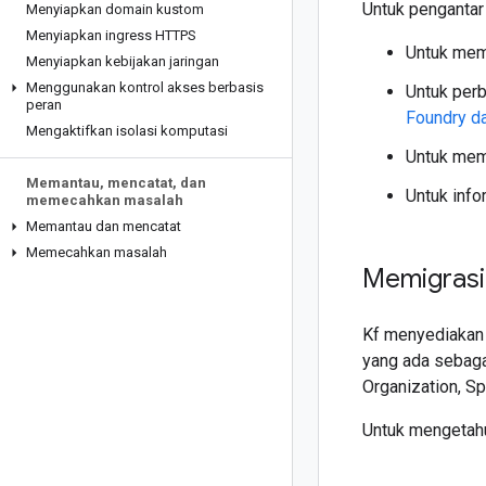
Untuk pengantar 
Menyiapkan domain kustom
Menyiapkan ingress HTTPS
Untuk mempe
Menyiapkan kebijakan jaringan
Menggunakan kontrol akses berbasis
Untuk per
peran
Foundry d
Mengaktifkan isolasi komputasi
Untuk memp
Memantau
,
mencatat
,
dan
Untuk info
memecahkan masalah
Memantau dan mencatat
Memecahkan masalah
Memigrasi
Kf menyediakan 
yang ada sebaga
Organization, Sp
Untuk mengetahui