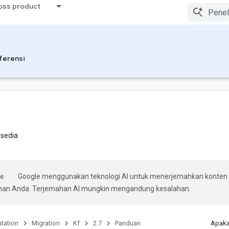
ross product
ferensi
rsedia
Google menggunakan teknologi AI untuk menerjemahkan konten
ihan Anda. Terjemahan AI mungkin mengandung kesalahan.
tation
Migration
Kf
2.7
Panduan
Apaka