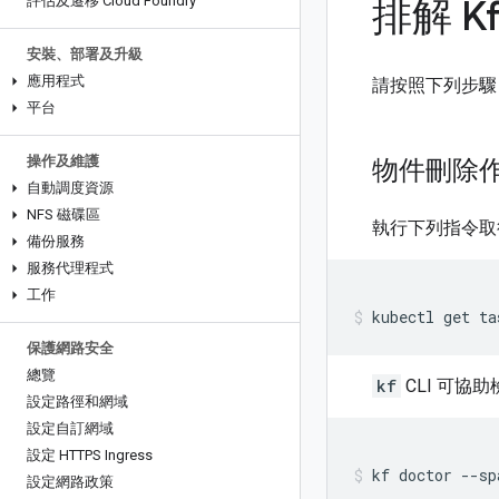
排解 K
評估及遷移 Cloud Foundry
安裝、部署及升級
應用程式
請按照下列步驟，
平台
操作及維護
物件刪除
自動調度資源
NFS 磁碟區
執行下列指令取
備份服務
服務代理程式
工作
kubectl
get
ta
保護網路安全
總覽
kf
CLI 可協
設定路徑和網域
設定自訂網域
設定 HTTPS Ingress
kf
doctor
--sp
設定網路政策