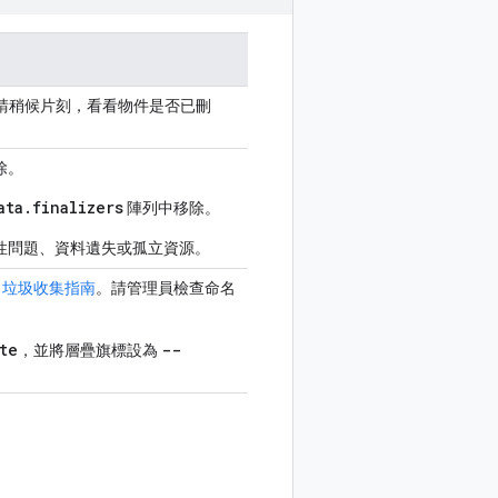
請稍候片刻，看看物件是否已刪
除。
ata.finalizers
陣列中移除。
性問題、資料遺失或孤立資源。
tes 垃圾收集指南
。請管理員檢查命名
te
--
，並將層疊旗標設為