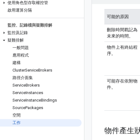
使用角色型存取權控管
啟用運算分隔
可能的原因
監控、記錄檔與疑難排解
刪除時間戳記為
監控及記錄
未來的時間。
疑難排解
物件上有終結程
一般問題
序。
應用程式
建構
Cluster
Service
Brokers
路徑介面集
可能存在依附物
Service
Brokers
件。
Service
Instances
Service
Instance
Bindings
Source
Packages
空間
工作
物件產生