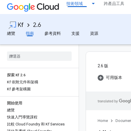
技術領域
跨產品工具
Kf
2.6
總覽
指南
參考資料
支援
資源
2.6 版
探索 Kf 2
.
6
可用版本
Kf 依附元件和架構
Kf 參考架構圖
開始使用
總覽
快速入門導覽課程
Home
Documen
比較 Cloud Foundry 和 Kf Services