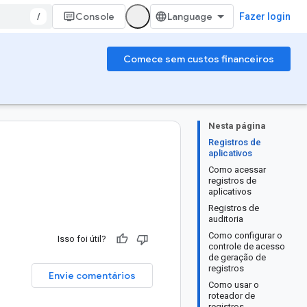
/
Console
Fazer login
Comece sem custos financeiros
Nesta página
Registros de
aplicativos
Como acessar
registros de
aplicativos
Registros de
auditoria
Como configurar o
Isso foi útil?
controle de acesso
de geração de
registros
Envie comentários
Como usar o
roteador de
registros