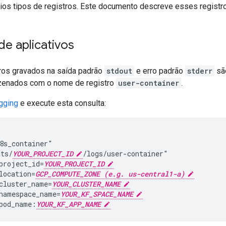
rios tipos de registros. Este documento descreve esses regist
de aplicativos
ros gravados na saída padrão
stdout
e erro padrão
stderr
sã
enados com o nome de registro
user-container
.
gging
e execute esta consulta:
8s_container"

cts/
YOUR_PROJECT_ID
/logs/user-container"

project_id=
YOUR_PROJECT_ID
location=
GCP_COMPUTE_ZONE (e.g. us-central1-a)
cluster_name=
YOUR_CLUSTER_NAME
namespace_name=
YOUR_KF_SPACE_NAME
pod_name:
YOUR_KF_APP_NAME