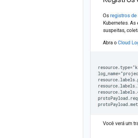
Os
registros de 
Kubernetes. As e
suspeitas, colet
Abra o
Cloud Lo
resource.type="k
log_name="proje
resource.labels.
resource.labels.
resource.labels.
protoPayload.req
protoPayload.me
Você verá um tr