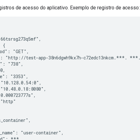
gistros de acesso do aplicativo. Exemplo de registro de acesso:
66tsrsg273q5mf",

 {

od": "GET",

: "http://test-app-38n6dgwh9kx7h-c72edc13nkcm.***. ***.
": "738",

0,

e": "3353",

"10.128.0.54:0",

"10.48.0.18:8080",

0.000723777s",

"http"

_container",

_name": "user-container",

d": ***,
