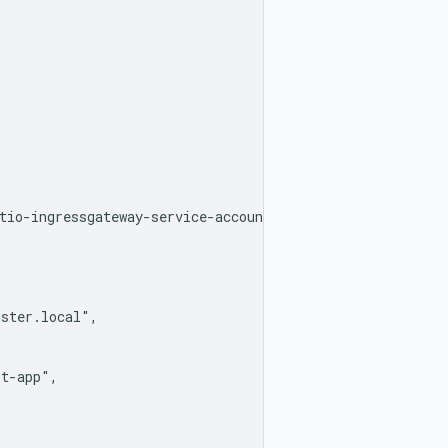
io-ingressgateway-service-account",

ster.local",

t-app",
