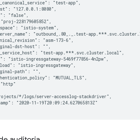
_canonical_service": "test-app",

st": "127.0.0.1:8080",

": "false",

"proj-228179605852",

space": "istio-system",

erver_name": "outbound_.80_._.test-app.***.svc.cluster.l
nical_revision": "asm-173-6",

ginal-dst-host": "",

_service_host": "test-app.***.svc.cluster.local",

": "istio-ingressgateway-5469f77856-4n2pw",

load": "istio-ingressgateway",

ginal-path": "",

hentication_policy": "MUTUAL_TLS",

"http"

ojects/*/logs/server-accesslog-stackdriver",

amp": "2020-11-19T20:09:24.627065813Z"

de auditoria