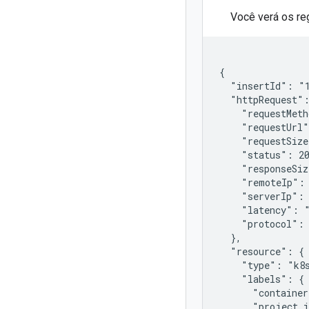
Você verá os re
{

  "insertId": "1
  "httpRequest":
    "requestMeth
    "requestUrl"
    "requestSize
    "status": 20
    "responseSiz
    "remoteIp": 
    "serverIp": 
    "latency": "
    "protocol": 
  },

  "resource": {

    "type": "k8s
    "labels": {

      "container
      "project_i