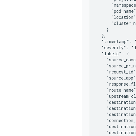
      "namespace
      "pod_name"
      "location"
      "cluster_n
    }

  },

  "timestamp": "
  "severity": "I
  "labels": {

    "source_cano
    "source_prin
    "request_id"
    "source_app"
    "response_fl
    "route_name"
    "upstream_cl
    "destination
    "destination
    "destination
    "connection_
    "destination
    "destination