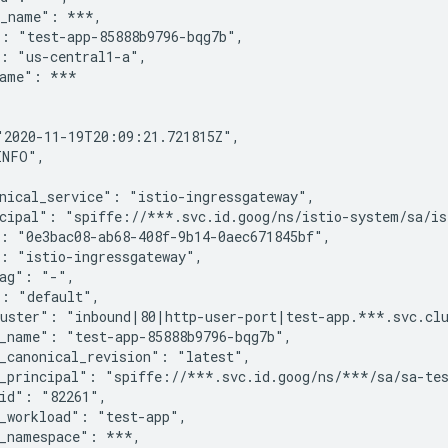
_name": ***,

: "test-app-85888b9796-bqg7b",

: "us-central1-a",

ame": ***

2020-11-19T20:09:21.721815Z",

NFO",

nical_service": "istio-ingressgateway",

cipal": "spiffe://***.svc.id.goog/ns/istio-system/sa/ist
: "0e3bac08-ab68-408f-9b14-0aec671845bf",

: "istio-ingressgateway",

ag": "-",

: "default",

uster": "inbound|80|http-user-port|test-app.***.svc.clu
_name": "test-app-85888b9796-bqg7b",

_canonical_revision": "latest",

_principal": "spiffe://***.svc.id.goog/ns/***/sa/sa-tes
id": "82261",

_workload": "test-app",

_namespace": ***,
