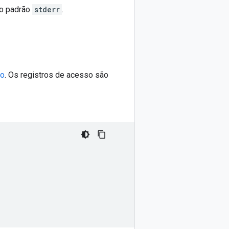
ro padrão
stderr
.
io
. Os registros de acesso são