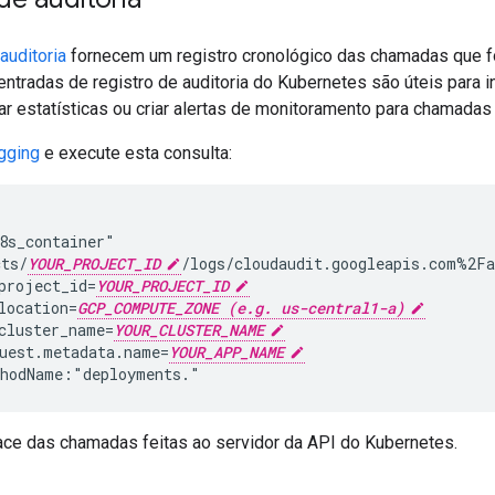
auditoria
fornecem um registro cronológico das chamadas que fo
ntradas de registro de auditoria do Kubernetes são úteis para i
ar estatísticas ou criar alertas de monitoramento para chamadas
gging
e execute esta consulta:
8s_container"

cts/
YOUR_PROJECT_ID
/logs/cloudaudit.googleapis.com%2Fa
project_id=
YOUR_PROJECT_ID
location=
GCP_COMPUTE_ZONE (e.g. us-central1-a)
cluster_name=
YOUR_CLUSTER_NAME
uest.metadata.name=
YOUR_APP_NAME
thodName:"deployments."
ace das chamadas feitas ao servidor da API do Kubernetes.