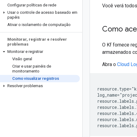
Configurar políticas de rede
Você verá todos
Usar o controle de acesso baseado em
papéis
Ativar o isolamento de computação
Como aces
Monitorar
,
registrar e resolver
problemas
O Kf fornece re
Monitorar e registrar
armazenados c
Visão geral
Abra o
Cloud Lo
Criar e usar painéis de
monitoramento
Como visualizar registros
Resolver problemas
resource.type="k
log_name="proje
resource.labels.
resource.labels.
resource.labels.
resource.labels.
resource.labels.