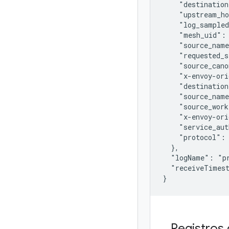
    "destination
    "upstream_ho
    "log_sampled
    "mesh_uid": 
    "source_name
    "requested_s
    "source_cano
    "x-envoy-ori
    "destination
    "source_name
    "source_work
    "x-envoy-ori
    "service_aut
    "protocol": 
  },

  "logName": "pr
  "receiveTimest
Registros 