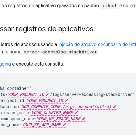
 os registros de aplicativo gravados no padrão
stdout
e no er
sar registros de aplicativos
gistros de acesso usando a
injeção de arquivo secundário do Ist
om o nome
server-accesslog-stackdriver
.
gging
e execute esta consulta:
8s_container"

cts/
YOUR_PROJECT_ID
/logs/server-accesslog-stackdriver"

project_id=
YOUR_PROJECT_ID
location=
GCP_COMPUTE_ZONE (e.g. us-central1-a)
cluster_name=
YOUR_CLUSTER_NAME
namespace_name=
YOUR_KF_SPACE_NAME
pod_name:
YOUR_KF_APP_NAME