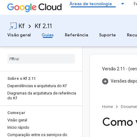
Áreas de tecnologia
F
Kf
Kf 2.11
Visão geral
Guias
Referência
Suporte
Recu
Versão 2.11 - (ve
Sobre o Kf 2
.
11
Versões dispo
Dependências e arquitetura do Kf
Diagramas da arquitetura de referência
do Kf
Home
Documen
Começar
Como v
Visão geral
Início rápido
Comparação entre os serviços do