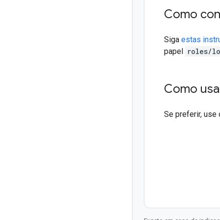
Como conf
Siga
estas inst
papel
roles/l
Como usar
Se preferir, use