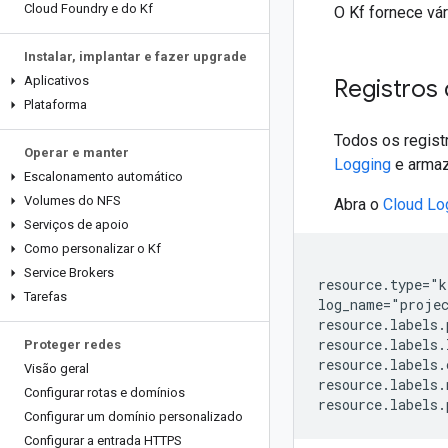
Cloud Foundry e do Kf
O Kf fornece vá
Instalar
,
implantar e fazer upgrade
Aplicativos
Registros 
Plataforma
Todos os regist
Operar e manter
Logging
e armaz
Escalonamento automático
Volumes do NFS
Abra o
Cloud Lo
Serviços de apoio
Como personalizar o Kf
Service Brokers
resource.type="k
Tarefas
log_name="proje
resource.labels.
resource.labels.
Proteger redes
resource.labels.
Visão geral
resource.labels.
Configurar rotas e domínios
resource.labels.
Configurar um domínio personalizado
Configurar a entrada HTTPS