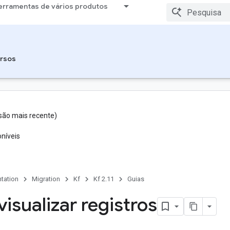
erramentas de vários produtos
rsos
rsão mais recente)
níveis
tation
Migration
Kf
Kf 2.11
Guias
isualizar registros