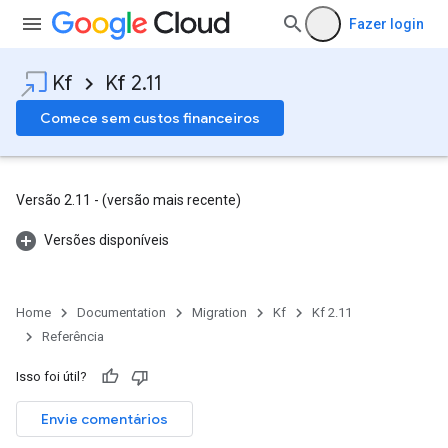
Fazer login
Kf
Kf 2.11
Comece sem custos financeiros
Versão 2.11 - (versão mais recente)
Versões disponíveis
Home
Documentation
Migration
Kf
Kf 2.11
Referência
Isso foi útil?
Envie comentários