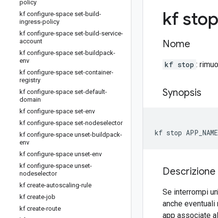
policy
kf sto
kf configure-space set-build-
ingress-policy
kf configure-space set-build-service-
account
Nome
kf configure-space set-buildpack-
env
kf stop
: rimu
kf configure-space set-container-
registry
Synopsis
kf configure-space set-default-
domain
kf configure-space set-env
kf configure-space set-nodeselector
kf stop APP_NAME
kf configure-space unset-buildpack-
env
kf configure-space unset-env
kf configure-space unset-
Descrizione
nodeselector
kf create-autoscaling-rule
Se interrompi un
kf create-job
anche eventuali r
kf create-route
app associate al