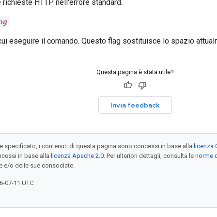
e richieste HTTP nell'errore standard.
ng
cui eseguire il comando. Questo flag sostituisce lo spazio attua
Questa pagina è stata utile?
Invia feedback
specificato, i contenuti di questa pagina sono concessi in base alla
licenza 
cessi in base alla
licenza Apache 2.0
. Per ulteriori dettagli, consulta le
norme d
e e/o delle sue consociate.
6-07-11 UTC.