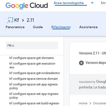
Aree tecnologiche
Str
kf configure-cluster set-feature-flag
kf configure-cluster unset-feature-
flag
kf configure-space
Kf
2.11
kf configure-space append-domain
Panoramica
Guide
Riferimento
Assistenza
kf configure-space get-build-
service-account
kf configure-space get-buildpack-
env
kf configure-space get-container-
registry
Versione 2.11 - Ul
kf configure-space get-domains
Versioni dispo
kf configure-space get-execution-
env
kf configure-space get-nodeselector
kf configure-space remove-domain
kf configure-space set-app-egress-
preferita. Le trad
policy
kf configure-space set-app-ingress-
policy
kf configure-space set-build-egress-
Home
Documen