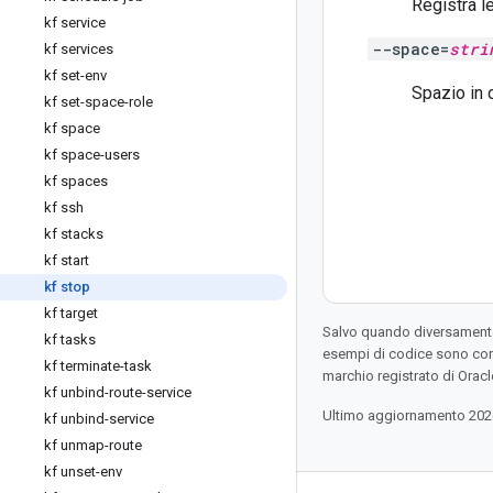
Registra l
kf service
--space=
stri
kf services
kf set-env
Spazio in 
kf set-space-role
kf space
kf space-users
kf spaces
kf ssh
kf stacks
kf start
kf stop
kf target
Salvo quando diversamente 
kf tasks
esempi di codice sono con
kf terminate-task
marchio registrato di Oracl
kf unbind-route-service
Ultimo aggiornamento 202
kf unbind-service
kf unmap-route
kf unset-env