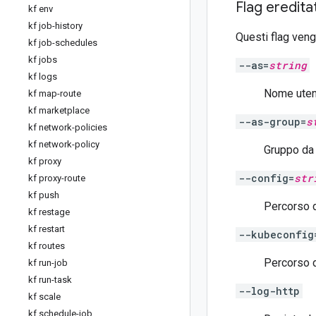
Flag ereditat
kf env
kf job-history
Questi flag veng
kf job-schedules
kf jobs
--as=
string
kf logs
Nome utent
kf map-route
kf marketplace
--as-group=
s
kf network-policies
kf network-policy
Gruppo da 
kf proxy
--config=
str
kf proxy-route
kf push
Percorso de
kf restage
kf restart
--kubeconfig
kf routes
Percorso de
kf run-job
kf run-task
--log-http
kf scale
kf schedule-job