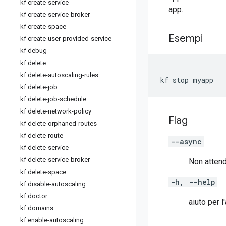
kf create-service
app.
kf create-service-broker
kf create-space
Esempi
kf create-user-provided-service
kf debug
kf delete
kf delete-autoscaling-rules
kf stop myapp
kf delete-job
kf delete-job-schedule
kf delete-network-policy
Flag
kf delete-orphaned-routes
kf delete-route
--async
kf delete-service
kf delete-service-broker
Non attend
kf delete-space
-h, --help
kf disable-autoscaling
kf doctor
aiuto per l
kf domains
kf enable-autoscaling