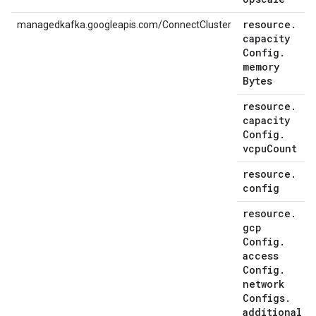
resource
.
managedkafka.googleapis.com/ConnectCluster
capacity
Config
.
memory
Bytes
resource
.
capacity
Config
.
vcpu
Count
resource
.
config
resource
.
gcp
Config
.
access
Config
.
network
Configs
.
additional