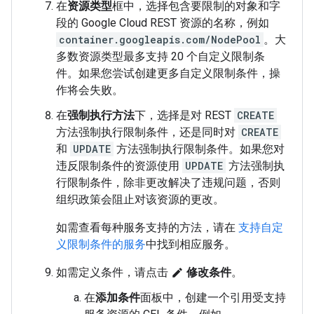
在
资源类型
框中，选择包含要限制的对象和字
段的 Google Cloud REST 资源的名称，例如
container.googleapis.com/NodePool
。大
多数资源类型最多支持 20 个自定义限制条
件。如果您尝试创建更多自定义限制条件，操
作将会失败。
在
强制执行方法
下，选择是对 REST
CREATE
方法强制执行限制条件，还是同时对
CREATE
和
UPDATE
方法强制执行限制条件。如果您对
违反限制条件的资源使用
UPDATE
方法强制执
行限制条件，除非更改解决了违规问题，否则
组织政策会阻止对该资源的更改。
如需查看每种服务支持的方法，请在
支持自定
义限制条件的服务
中找到相应服务。
如需定义条件，请点击
修改条件
。
edit
在
添加条件
面板中，创建一个引用受支持