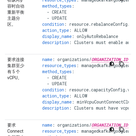
在纵向扩
method_types
:
容时自动
-
CREATE
重新平衡
-
UPDATE
主题分
condition
:
resource.rebalanceConfig.m
区。
action_type
:
ALLOW
display_name
:
onlyAutoRebalance
description
:
Clusters must enable auto
name
:
organizations/
ORGANIZATION_ID
要求连接
resource_types
:
managedkafka.googleapi
集群至少
method_types
:
有 5 个
-
CREATE
vCPU。
-
UPDATE
condition
:
resource.capacityConfig.vcp
action_type
:
ALLOW
display_name
:
minVcpuCountConnectClust
description
:
Clusters must have vcpuCo
name
:
organizations/
ORGANIZATION_ID
要求
resource_types
:
managedkafka.googleapi
Connect