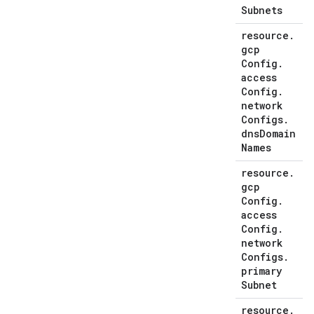
Subnets
resource
.
gcp
Config
.
access
Config
.
network
Configs
.
dns
Domain
Names
resource
.
gcp
Config
.
access
Config
.
network
Configs
.
primary
Subnet
resource
.