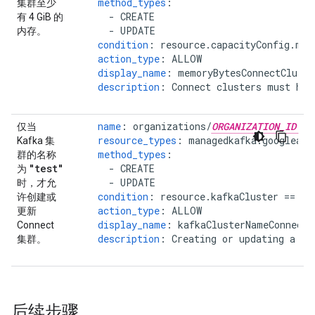
method_types
:
集群至少
-
CREATE
有 4 GiB 的
-
UPDATE
内存。
condition
:
resource.capacityConfig.mem
action_type
:
ALLOW
display_name
:
memoryBytesConnectCluste
description
:
Connect clusters must hav
name
:
organizations/
ORGANIZATION_ID
仅当
resource_types
:
managedkafka.googleapi
Kafka 集
method_types
:
群的名称
"test"
-
CREATE
为
-
UPDATE
时，才允
condition
:
resource.kafkaCluster == "t
许创建或
action_type
:
ALLOW
更新
display_name
:
kafkaClusterNameConnectC
Connect
description
:
Creating or updating a Co
集群。
后续步骤