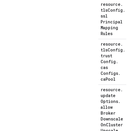
resource
.
tls
Config
.
ssl
Principal
Mapping
Rules
resource
.
tls
Config
.
trust
Config
.
cas
Configs
.
ca
Pool
resource
.
update
Options
.
allow
Broker
Downscale
On
Cluster
Upscale