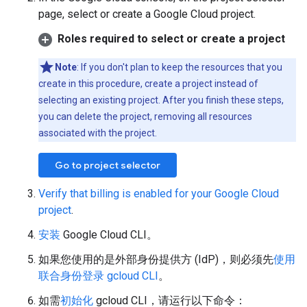
page, select or create a Google Cloud project.
Roles required to select or create a project
Note
: If you don't plan to keep the resources that you
create in this procedure, create a project instead of
selecting an existing project. After you finish these steps,
you can delete the project, removing all resources
associated with the project.
Go to project selector
Verify that billing is enabled for your Google Cloud
project
.
安装
Google Cloud CLI。
如果您使用的是外部身份提供方 (IdP)，则必须先
使用
联合身份登录 gcloud CLI
。
如需
初始化
gcloud CLI，请运行以下命令：