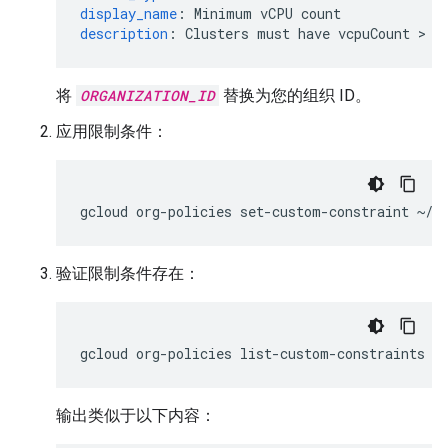
display_name
:
Minimum vCPU count
description
:
Clusters must have vcpuCount > 3
将
ORGANIZATION_ID
替换为您的组织 ID。
应用限制条件：
gcloud
org-policies
set-custom-constraint
验证限制条件存在：
gcloud
org-policies
list-custom-constraints
-
输出类似于以下内容：