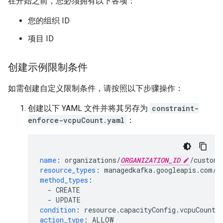
在开始之前，您必须拥有以下各项：
您的组织 ID
项目 ID
创建示例限制条件
如需创建自定义限制条件，请按照以下步骤操作：
创建以下 YAML 文件并将其另存为
constraint-
enforce-vcpuCount.yaml
：
name
:
organizations/
ORGANIZATION_ID
/customC
resource_types
:
managedkafka.googleapis.com/C
method_types
:
-
CREATE
-
UPDATE
condition
:
resource.capacityConfig.vcpuCount 
action_type
:
ALLOW