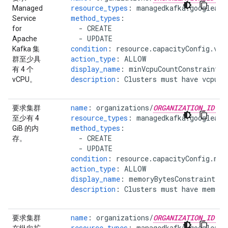
resource_types
:
managedkafka.googleapi
Managed
method_types
:
Service
-
CREATE
for
-
UPDATE
Apache
condition
:
resource.capacityConfig.vcp
Kafka 集
action_type
:
ALLOW
群至少具
display_name
:
minVcpuCountConstraint
有 4 个
description
:
Clusters must have vcpuCo
vCPU。
name
:
organizations/
ORGANIZATION_ID
要求集群
resource_types
:
managedkafka.googleapi
至少有 4
method_types
:
GiB 的内
-
CREATE
存。
-
UPDATE
condition
:
resource.capacityConfig.mem
action_type
:
ALLOW
display_name
:
memoryBytesConstraint
description
:
Clusters must have memory
name
:
organizations/
ORGANIZATION_ID
要求集群
resource_types
:
managedkafka.googleapi