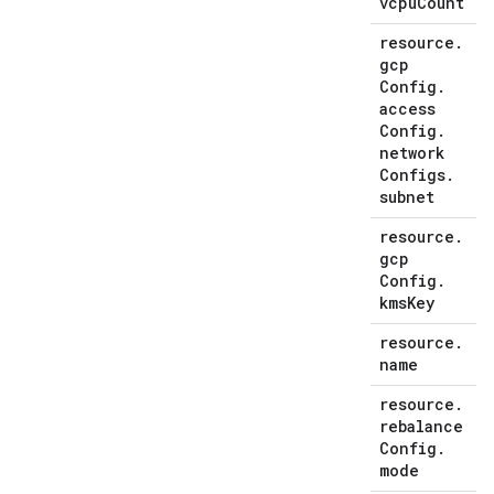
vcpu
Count
resource
.
gcp
Config
.
access
Config
.
network
Configs
.
subnet
resource
.
gcp
Config
.
kms
Key
resource
.
name
resource
.
rebalance
Config
.
mode